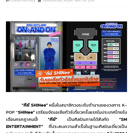
บันเทิง society
วันพฤหัสบดี, พฤษภาคม 16, 2567
“
คีย์
SHINee”
หนึ่งในสมาชิกวงระดับตำนานของวงการ
K-
POP
“
SHINee”
เตรียมจัดเอเชียทัวร์เดี่ยวครั้งแรกในประเทศไทยใน
เดือนกรกฎาคมนี้
!
“
คีย์
”
เป็นศิลปินภายใต้สังกัด
“SM
ENTERTAINMENT”
ที่ประสบความสำเร็จในฐานะศิลปินเดี่ยวเป็น