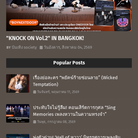
"KNOCK ON Vol.2" IN BANGKOK!
บันเทิง society
วันอังคาร, สิงหาคม 04, 2569
Popular Posts
เรื่องย่อละคร “พยัคฆ์ร้ายซ่อนลาย” (Wicked
Temptation)
วันจันทร์, พฤษภาคม 11, 2569
ประทับใจไม่รู้ลืม! คอนเสิร์ตการกุศล “Sing
Memories เพลงหวานในความทรงจำ”
วันพุธ, กรกฎาคม 08, 2569
พุ่งตัวด่วน! ‘Hall of หูววว’ นิทรรศการเพลงลับ