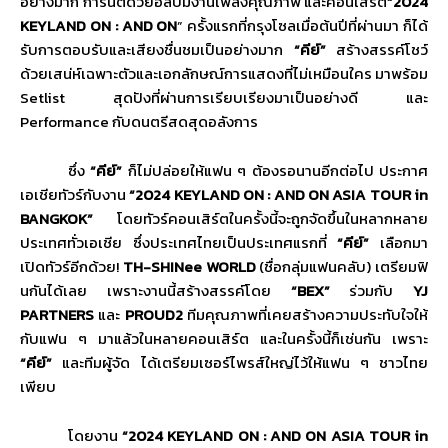
อย่างมาก การันตีด้วยอัลบั้มงานเพลงคุณภาพ และคอนเสิร์ต
“
2024
KEYLAND ON : AND ON
”
ครั้งแรกที่กรุงโซลเมื่อต้นปีที่ผ่านมา ก็ได้
รับการตอบรับและเสียงชื่นชมเป็นอย่างมาก
“
คีย์
”
สร้างสรรค์โชว์
ด้วยเสน่ห์เฉพาะตัวและเอกลักษณ์การแสดงที่ไม่เหมือนใคร มาพร้อม
Setlist
สุดปังที่ผ่านการเรียบเรียงมาเป็นอย่างดี และ
Performance
กับดนตรีสดสุดอลังการ
ซึ่ง
“
คีย์
”
ก็ไม่ปล่อยให้แฟน ๆ ต้องรอนานอีกต่อไป ประกาศ
เอเชียทัวร์กับงาน
“
2024
KEYLAND ON : AND ON ASIA TOUR in
BANGKOK”
โดยทัวร์คอนเสิร์ตในครั้งนี้จะถูกจัดขึ้นในหลากหลาย
ประเทศทั่วเอเชีย ซึ่งประเทศไทยเป็นประเทศแรกที่
“
คีย์
”
เลือกมา
เปิดทัวร์อีกด้วย
!
TH-SHINee WORLD
(ชื่อกลุ่มแฟนคลับ) เตรียมฟิ
นกันได้เลย
เพราะงานนี้
สร้างสรรค์โดย
“
BEX
”
ร่วมกับ
YJ
PARTNERS
และ
PROUD2
ทีมคุณภาพที่เคยสร้างความประทับใจให้
กับแฟน ๆ มาแล้วในหลายคอนเสิร์ต และในครั้งนี้ก็เช่นกัน เพราะ
“
คีย์
”
และทีมผู้จัด ได้เตรียมเซอร์ไพรส์ใหญ่ไว้ให้แฟน ๆ ชาวไทย
เพียบ
โดยงาน
“
2024
KEYLAND ON : AND ON ASIA TOUR in