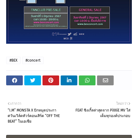
#BEX
#concert
เก่ากว่า
ใหม่กว่า
“I.M” MONSTA X ปักหมุดประกา
FEAT ซิงเกิ้ลล่าสุดจาก PiXXiE MV ใส่
ศวันเวิล์ดทัวร์คอนเสิร์ต “OFF THE
เต็มทุกองค์ประกอบ
BEAT” ในเอเชีย