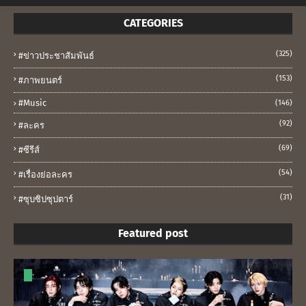
CATEGORIES
(325)
#ข่าวประชาสัมพันธ์
(153)
#ภาพยนตร์
#music
(146)
(92)
#ละคร
(69)
#ซีรีส์
(54)
#เรื่องย่อละคร
(31)
#ซุบซิปซุปตาร์
Featured post