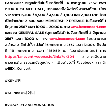
BANGKOK”
จะถูกจัดขึ้นในวันอาทิตย์ที่
14
กรกฎาคม
256
7
เวลา
19:00
น. ณ
MCC HALL,
เดอะมอลล์ไลฟ์สโตร์ งามวงศ์วาน
บัตร
VIP
ราคา
6,300
/
5,900
/
4,900
/
3,900
และ
2,900
บาท โดย
เปิดจำหน่าย
2
รอบ รอบ
MEMBERSHIP
PRESALE
ในวันเสาร์ที่
1
มิถุนายน
2567
เวลา
10:00 –
20:00
น
.
ทาง
www.bexconcert.com
และรอบ
GENERAL SALE
(บุคคลทั่วไป) ในวันอาทิตย์ที่
2
มิถุนายน
2567
เวลา
10:00
น
.
ทาง
www.bexconcert.com
โดยสามารถ
สมัครสมาชิกได้ตั้งแต่วันที่
16
พฤษภาคม
2567
เวลา
12:00
น. ถึง วัน
ที่
18
พฤษภาคม เวลา
11:59:59
น. (เวลาประเทศไทย) ทาง
https://fanevent.weverse.io/links?e=
304
สามารถติดตาม
ข่าวสารกิจกรรมและข้อมูลต่าง ๆ เพิ่มเติมได้ที่
Facebook
และ
X:
@BEX_Concert
#KEY #
키
#SHINee #
샤이니
#2024
KEYLAND #ONANDON