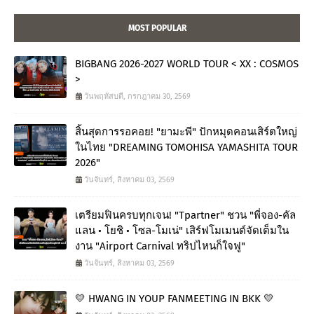
MOST POPULAR
BIGBANG 2026-2027 WORLD TOUR < XX : COSMOS
>
วันพฤหัสบดี, กรกฎาคม 30, 2569
สิ้นสุดการรอคอย! "ยามะพี" ปักหมุดคอนเสิร์ตใหญ่
ในไทย "DREAMING TOMOHISA YAMASHITA TOUR
2026"
วันจันทร์, สิงหาคม 03, 2569
เตรียมฟินครบทุกเจน! "Tpartner" ชวน "พี่จอง-คัล
แลน • โยชิ • โซล-โมเน่" เสิร์ฟโมเมนต์จัดเต็มใน
งาน "Airport Carnival ทริปไหนก็ใจฟู"
วันจันทร์, สิงหาคม 03, 2569
💛 HWANG IN YOUP FANMEETING IN BKK 💛