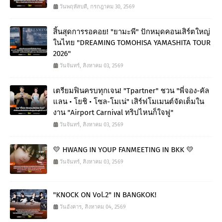
วันพฤหัสบดี, กรกฎาคม 30, 2569
สิ้นสุดการรอคอย! "ยามะพี" ปักหมุดคอนเสิร์ตใหญ่
ในไทย "DREAMING TOMOHISA YAMASHITA TOUR
2026"
วันจันทร์, สิงหาคม 03, 2569
เตรียมฟินครบทุกเจน! "Tpartner" ชวน "พี่จอง-คัล
แลน • โยชิ • โซล-โมเน่" เสิร์ฟโมเมนต์จัดเต็มใน
งาน "Airport Carnival ทริปไหนก็ใจฟู"
วันจันทร์, สิงหาคม 03, 2569
💛 HWANG IN YOUP FANMEETING IN BKK 💛
วันจันทร์, สิงหาคม 03, 2569
"KNOCK ON Vol.2" IN BANGKOK!
วันอังคาร, สิงหาคม 04, 2569