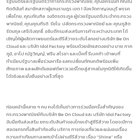
รัฐมนตรีและรัฐมนตรีว่าการกระทรวงพาณิชย์, คุณอัครนันท์ กัณณ์
กิตตินันท์ สมาชิกสภาผู้แทนราษฎร เขต 1 จังหวัดกาญจนบุรี พรรค
เพื่อไทย, คุณภัณฑิล จงจิตรตระกูล ผู้ช่วยรัฐมนตรีประจำกระทรวง
พาณิชย์, คุณคุณกีรติ รัชโน ปลัดกระทรวงพาณิชย์ และ คุณภูสิต
รัตนกุล เสรีเริงฤทธิ์ อธิบดีกรมส่งเสริมการค้าระหว่างประเทศ ได้
เชิญให้ผู้ผลิตภาพยนตร์และซีรีส์วายระดับโลกอย่างบริษัท Be On
Cloud และ บริษัท Idol Factory พร้อมด้วยนักแสดงอย่าง มาย ภาค
ภูมิ, อาโป ณัฐวิญญ์, ฟรีน สโรชา และเบ็คกี้ รีเบคก้า เข้าพบที่
ทำเนียบรัฐบาลเพื่อร่วมหารือ แลกเปลี่ยนทัศนคติพร้อมเพิ่ม
ศักยภาพ และผลักดันซอฟต์พาวเวอร์ไทยสู่สากลในทุกมิติให้เกิดขึ้น
ได้จริงและยั่งยืนอย่างเร็วที่สุด
ก่อนหน้านี้หลาย ๆ คน คงได้เห็นข่าวการร่วมมือครั้งสำคัญของ
กระทรวงพาณิชย์กับบริษัท Be On Cloud และ บริษัท Idol Factory
จับมือกันส่งเสริม ยกระดับสินค้าของไทยเข้าสู่ซีรีส์วาย โดยจะมีการ
สอดแทรกทั้งสินค้าท้องถิ่น บริการ การท่องเที่ยวและแน่นอนเรื่อง
ความเท่าเทียมทางเพศเข้าไปผ่านซีรีส์วาย เรื่อง “Shine” หรือ