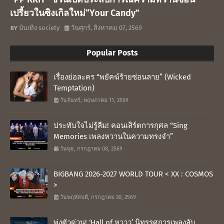
เปรี้ยวในซิงเกิลใหม่“Your Candy”
บันเทิง society
วันศุกร์, สิงหาคม 07, 2569
Popular Posts
เรื่องย่อละคร “พยัคฆ์ร้ายซ่อนลาย” (Wicked
Temptation)
วันจันทร์, พฤษภาคม 11, 2569
ประทับใจไม่รู้ลืม! คอนเสิร์ตการกุศล “Sing
Memories เพลงหวานในความทรงจำ”
วันพุธ, กรกฎาคม 08, 2569
BIGBANG 2026-2027 WORLD TOUR < XX : COSMOS
>
วันพฤหัสบดี, กรกฎาคม 30, 2569
พุ่งตัวด่วน! ‘Hall of หูววว’ นิทรรศการเพลงลับ