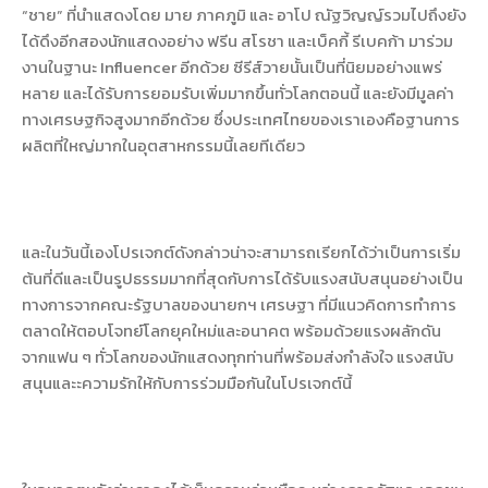
“ชาย” ที่นำแสดงโดย มาย ภาคภูมิ และ อาโป ณัฐวิญญ์รวมไปถึงยัง
ได้ดึงอีกสองนักแสดงอย่าง ฟรีน สโรชา และเบ็คกี้ รีเบคก้า มาร่วม
งานในฐานะ Influencer อีกด้วย ซีรีส์วายนั้นเป็นที่นิยมอย่างแพร่
หลาย และได้รับการยอมรับเพิ่มมากขึ้นทั่วโลกตอนนี้ และยังมีมูลค่า
ทางเศรษฐกิจสูงมากอีกด้วย ซึ่งประเทศไทยของเราเองคือฐานการ
ผลิตที่ใหญ่มากในอุตสาหกรรมนี้เลยทีเดียว
และในวันนี้เองโปรเจกต์ดังกล่าวน่าจะสามารถเรียกได้ว่าเป็นการเริ่ม
ต้นที่ดีและเป็นรูปธรรมมากที่สุดกับการได้รับแรงสนับสนุนอย่างเป็น
ทางการจากคณะรัฐบาลของนายกฯ เศรษฐา ที่มีแนวคิดการทำการ
ตลาดให้ตอบโจทย์โลกยุคใหม่และอนาคต พร้อมด้วยแรงผลักดัน
จากแฟน ๆ ทั่วโลกของนักแสดงทุกท่านที่พร้อมส่งกำลังใจ แรงสนับ
สนุนและะความรักให้กับการร่วมมือกันในโปรเจกต์นี้