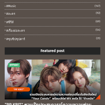
#music
(147)
(92)
#ละคร
(69)
#ซีรีส์
(54)
#เรื่องย่อละคร
(31)
#ซุบซิปซุปตาร์
Featured post
#PPKRIT
“PP KRIT” ชวนเปิดประสบการณ์ความหวานซ่อน