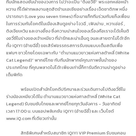
ทีมนักแสดงชั้นนำของวงการ ไม่ว่าจะเป็น
“
ติงอวี่ซี
”
พระเอกหล่อหน้า
หวาน ที่ได้ฝากผลงานสุดฮิตข้ามเอเชียอย่างเรื่อง เจ็ดชาติภพ หนึ่ง
ปรารถนา (
Love you seven times)
ที่จะมาแท็กทีมร่วมกับแก๊งเพื่อน
ในการร่วมกันไขคดีในเมืองเสินตูอย่าง โจวฉี
,
เฟิงม่าน
,
หวาเอ่อร์
,
ติงเจียเหวิน และจางอี้ชง ซึ่งความน่าสนใจของเรื่องคือเราจะได้เห็นติ
งอวี่ซีในร่างของเจ้าเหมียว ที่น่ารักและน่าเอ็นดู จนละสายตาไม่ได้! อีก
ทั้ง
iQIYI (
อ้ายฉีอี้) ขอเสิร์ฟอรรถรสการรับชมแบบเต็มสตีมเพื่อ
แฟนๆ ชาวไทยโดยเฉพาะกับ
“
ตำนานแมวขาวแห่งศาลต้าหลี่ (
White
Cat Legend)”
พากย์ไทย กับทีมนักพากย์คุณภาพชั้นนำของ
ประเทศไทย ที่คุณพลาดไม่ได้! เพียงเท่านี้ก็การันตีความน่าดูอย่าง
เต็มพิกัด
พร้อมเปิดสำนักไขคดีปริศนาและร่วมเดินทางไปติงอวี่ซีใน
ร่างน้องเหมียวได้ใน ตำนานแมวขาวแห่งศาลต้าหลี่ (
White Cat
Legend)
รับชมซับไทยและพากย์ไทยทุกวันอังคาร - วันอาทิตย์
เวลา
17:00
น. บนแอปพลิเคชัน
iQIYI (
อ้ายฉีอี้) และ เว็บไซต์
www.iQ.com
ที่เดียวเท่านั้น
สิทธิพิเศษสำหรับสมาชิก
iQIYI VIP Premium
รับชมคอน