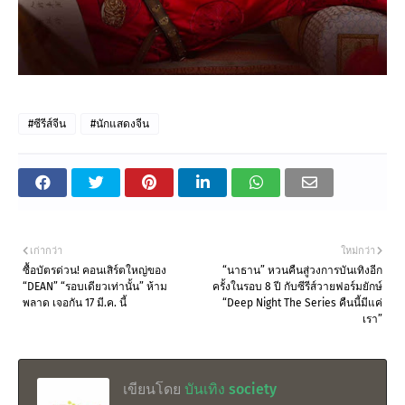
#ซีรีส์จีน
#นักแสดงจีน
เก่ากว่า
ใหม่กว่า
ซื้อบัตรด่วน! คอนเสิร์ตใหญ่ของ
“นาธาน” หวนคืนสู่วงการบันเทิงอีก
“DEAN” “รอบเดียวเท่านั้น” ห้าม
ครั้งในรอบ 8 ปี กับซีรีส์วายฟอร์มยักษ์
พลาด เจอกัน 17 มี.ค. นี้
“Deep Night The Series คืนนี้มีแค่
เรา”
เขียนโดย
บันเทิง society