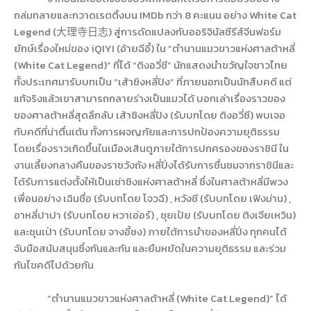
ถล่มทลายและกวาดเรตติ้งบน
IMDb
กว่า
8
คะแนน อย่าง
White Cat
Legend (
大理寺日志
)
สู่การดัดแปลงกับออริจินัลซีรีส์จีนฟอร์ม
ยักษ์เรื่องใหม่ของ
iQIYI (
อ้ายฉีอี้) ใน
“
ตำนานแมวขาวแห่งศาลต้าหลี่
(
White Cat Legend)”
ที่ได้
“
ติงอวี่ซี
”
นักแสดงนำขวัญใจชาวไทย
ทั้งประเทศมารับบทเป็น
“
เส้าชิงหลี่ปิง
”
ที่ภายนอกเป็นนักสืบคดี แต่
แท้จริงแล้วเขาสามารถกลายร่างเป็นแมวได้ บอกเล่าเรื่องราวของ
ของศาลต้าหลี่สุดลึกลับ เส้าชิงหลี่ปิง (รับบทโดย ติงอวี่ซี) พบเจอ
กับคดีที่น่าตื่นเต้น ทั้งการผจญภัยและการปกป้องความยุติธรรม
โดยเรื่องราวเกิดขึ้นในเมืองเสินตูภายใต้การปกครองของราชินี ใน
งานเลี้ยงกลางคืนของราชวังถัง หลี่ปิ่งได้รับการชื่นชมจากราชินีและ
ได้รับการแต่งตั้งให้เป็นเซ่าชิงแห่งศาลต้าหลี่ ซึ่งในศาลต้าหลี่มีพวง
เพื่อนอย่าง เฉินชื่อ (รับบทโดย โจวฉี)
,
หวังชี (รับบทโดย เฟิงม่าน)
,
อาหลี่ปาปา (รับบทโดย หวาเอ่อร์)
,
ชุยเป้ย (รับบทโดย ติงเจียเหวิน)
และซุนเป่า (รับบทโดย จางอี้ชง) ภายใต้การนำของหลี่ปิ่ง ทุกคนได้
จับมือสนับสนุนซึ่งกันและกัน และยืนหยัดในความยุติธรรม และร่วม
กันไขคดีไปด้วยกัน
“
ตำนานแมวขาวแห่งศาลต้าหลี่ (
White Cat Legend)”
ได้