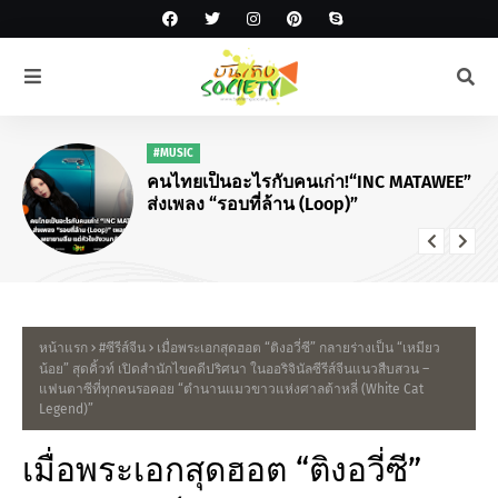
#MUSIC
คนไทยเป็นอะไรกับคนเก่า!“INC MATAWEE”
ส่งเพลง “รอบที่ล้าน (Loop)”
หน้าแรก
#ซีรีส์จีน
เมื่อพระเอกสุดฮอต “ติงอวี่ซี” กลายร่างเป็น “เหมียว
น้อย” สุดคิ้วท์ เปิดสำนักไขคดีปริศนา ในออริจินัลซีรีส์จีนแนวสืบสวน –
แฟนตาซีที่ทุกคนรอคอย “ตำนานแมวขาวแห่งศาลต้าหลี่ (White Cat
Legend)”
เมื่อพระเอกสุดฮอต “ติงอวี่ซี”