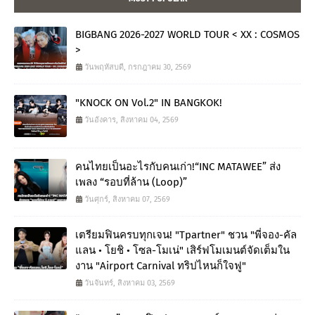
BIGBANG 2026-2027 WORLD TOUR < XX : COSMOS
>
วันพฤหัสบดี, กรกฎาคม 30, 2569
"KNOCK ON Vol.2" IN BANGKOK!
วันอังคาร, สิงหาคม 04, 2569
คนไทยเป็นอะไรกับคนเก่า!“INC MATAWEE” ส่ง
เพลง “รอบที่ล้าน (Loop)”
วันศุกร์, สิงหาคม 07, 2569
เตรียมฟินครบทุกเจน! "Tpartner" ชวน "พี่จอง-คัล
แลน • โยชิ • โซล-โมเน่" เสิร์ฟโมเมนต์จัดเต็มใน
งาน "Airport Carnival ทริปไหนก็ใจฟู"
วันจันทร์, สิงหาคม 03, 2569