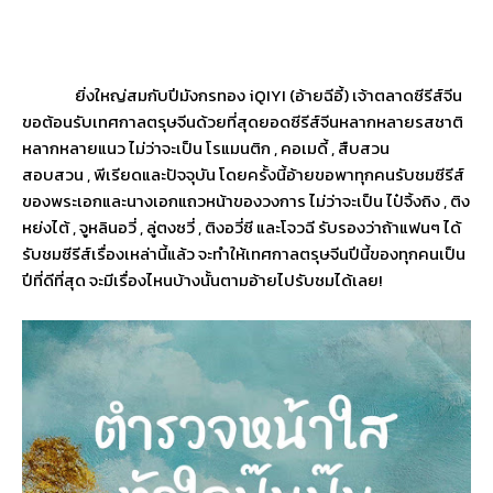
ยิ่งใหญ่สมกับปีมังกรทอง
iQIYI (
อ้ายฉีอี้) เจ้าตลาดซีรีส์จีน
ขอต้อนรับเทศกาลตรุษจีนด้วยที่
สุดยอดซีรีส์จีนหลากหลายรสชาติ
หลากหลายแนว ไม่ว่าจะเป็น โรแมนติก
,
คอเมดี้
,
สืบสวน
สอบสวน
,
พีเรียดและปัจจุบัน โดยครั้งนี้อ้ายขอพาทุกคนรั
บชมซีรีส์
ของพระเอกและนางเอกแถวหน้
าของวงการ ไม่ว่าจะเป็น ไป๋จิ้งถิง
,
ติง
หย่งไต้
,
จูหลินอวี่
,
ลู่ตงซวี่
,
ติงอวี่ซี และโจวฉี รับรองว่าถ้าแฟนๆ ได้
รับชมซีรีส์เรื่องเหล่านี้
แล้ว จะทำให้เทศกาลตรุษจีนปีนี้ของทุ
กคนเป็น
ปีที่ดีที่สุด จะมีเรื่องไหนบ้างนั้นตามอ้
ายไปรับชมได้เลย!