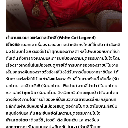
ตำนานแมวขาวแห่งศาลต้าหลี่ (
White Cat Legend)
เรื่องย่อ :
บอกเล่าเรื่องราวของศาลต้าหลี่
แห่งใหม่ที่ลึกลับ เส้าชิงหลี่
ปิง (รับบทโดย ติงอวี่ซี) นำผู้คนของศาลต้าหลี่ไปพบเจอกั
บคดีที่น่า
ตื่นเต้น ทั้งการผจญภัยและการปกป้
องความยุติธรรมภายในใจ โดย
เรื่องราวเกิดขึ้นในเมืองเสิ
นตูภายใต้การปกครองของราชินี ในงาน
เลี้ยงกลางคืนของราชวังถัง หลี่ปิ่งได้รับการชื่นชมจากราชิ
นีและได้
รับการแต่งตั้งให้เป็
นเซ่าชิงแห่งศาลต้าหลี่ ในศาลต้าหลี่ เฉินชื่อ (รับ
บทโดย โจวฉี) หวังชี (รับบทโดย เฟิงม่าน) อาหลี่ปาปา (รับบทโดย
หวาเอ่อร์) ชุยเป้ย (รับบทโดย ติงเจียเหวิน) และซุนเป่า (รับบทโดย
จางอี้ชง) ภายใต้การนำของหลี่ปิ่
งแมวขาวเซ่าชิงตัวใหม่ กลุ่มคนที่
ผลักดันผ่านชั้
นหมอกในเมืองเสินตู ต่อต้านโชคชะตาในขณะที่สนับ
สนุ
นซึ่งกันและกัน และยืนหยัดในความยุติ
ธรรมภายในใจ
นำแสดงโดย :
ติงอวี่ซี
,
โจวฉี
,
ติงเจียเหวิน และจางอี้ชง
ออกอากาศ :
รับชมบนแอปพลิเคชัน
iQIYI (
อ้ายฉีอี้) และ