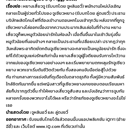
เรื่องย่อ :
หยางเสี่ยวจู (รับบทโดย จูหลินอวี่) พนักงานใหม่บังเอิญ
กลายเป็นผู้
ช่วยทั่วไปของ จูเซียวหยาง (รับบทโดย ลู่ตงซวี่) ประธาน
บริษัทผลิตโคมไฟที่ต้
องเข้างานตอนหกโมงเช้าทุกวัน หลังจากที่ถูกจู
เซียวหยางไล่
ออกเนื่องจากความประมาทเลินเล่
อในที่ทำงาน หยาง
เสี่ยวจูก็พบหมูตัวน้อยน่
ารักในห้องน้ำ เมื่อตื่นขึ้นมาในเช้าวันรุ่งขึ้
น
หมูตัวน้อยที่นอนข้างๆ กลายเป็นประธานที่เปลือยเปล่า ปรากฎว่าทุก
วันหลังพระอาทิตย์
ตกดินจูเซียวหยางจะกลายเป็นหมู
น้อยน่ารัก ซึ่งจะ
แก้ได้ด้วยจูบแห่งรักแท้
เท่านั้น หยางเสี่ยวจูผู้ใจดียอมรั
บการไหว้วาน
จากแม่ของจูเซี
ยวหยางอย่างงงๆ และเริ่มพยายามตกหลุมรักจูเซี
ยว
หยาง พวกเขาเริ่มต้นชีวิตด้วยกัน ทั้งสองคน
จับมือต่อสู้ไปด้วย
กัน
ท่ามกลางการแข่งขันที่ดุเดื
อดในตลาดธุรกิจ
ทั้งคู่มีความสัมพันธ์
ใกล้ชิดกั
นมากขึ้น แต่หญิงสาวที่จูเซี
ยวหยางเคยชอบตอนเรียนมหา
ลัยก็
ปรากฏตัวขึ้น
ทำให้หยางเสี่ยวจูสับสน และบังเอิญว่าการจูบกัน
หลายครั้
งของพวกเขาไม่ได้ผล หรือว่ารักแท้ของจูเซี
ยวหยางจะไม่ใช่
เธอ
นำแสดงโดย :
จูหลินอวี่ และ ลู่ตงซวี่
ออกอากาศ :
รับชมซับไทยได้แล้วตอนนี้
บนแอปพลิเคชัน
iQIYI (
อ้าย
ฉีอี้) และ เว็บไซต์
www.iQ.com
ที่เดียวเท่านั้น