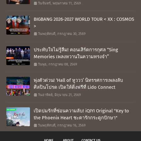
วันจันทร์, พฤษภาคม 11, 2569
BIGBANG 2026-2027 WORLD TOUR < XX : COSMOS
>
วันพฤหัสบดี, กรกฎาคม 30, 2569
ประทับใจไม่รู้ลืม! คอนเสิร์ตการกุศล “Sing
Memories เพลงหวานในความทรงจำ”
วันพุธ, กรกฎาคม 08, 2569
พุ่งตัวด่วน! ‘Hall of หูววว’ นิทรรศการเพลงลับ
ศิลปินโปรด เปิดให้ติ่งฟรีที่ Lido Connect
วันอาทิตย์, มิถุนายน 21, 2569
เปิดปมรักที่ซ่อนความลับ! iQIYI Original "Key to
the Phoenix Heart ชะตารักกระดูกปักษา"
วันพฤหัสบดี, กรกฎาคม 16, 2569
HOME
ABOUT
CONTACT US