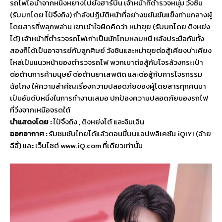
รถไฟไอน้ำจากหนิงหยางไปยั
งฮาร์บิน เจ้าหน้าที่ตำรวจหนุ่ม วังซิน
(รับบทโดย ไป๋จิ้งถิง) กำลังปฏิบัติหน้าที่อย่างขยันขั
นแข็งท่ามกลางผู้
โดยสารที่พลุ
กพล่าน เขาเข้าใจผิดคิดว่า หม่าขุย (รับบทโดย ติงหย่ง
ไต้) เจ้าหน้าที่ตำรวจรถไฟเก่าเป็นนั
กโทษหลบหนี หลังประมือกันทั้ง
สองก็ได้เป็
นอาจารย์กับลูกศิษย์ วังซินและหม่าขุยต่อสู้เคียงบ่
าเคียง
ไหล่เป็นแนวหน้
าของตำรวจรถไฟ พวกเขาต่อสู้กับโจรล้วงกระเป๋า
ต่อต้านการค้ามนุษย์ ต่อต้านยาเสพติด และต่อสู้กับการโจรกรรม
ฉ้อโกง ให้ความสำคัญเรื่องความปลอดภั
ยของผู้โดยสารทุกคนมา
เป็นอันดั
บหนึ่งในการทำงานเสมอ ปกป้องความปลอดภัยของรถไฟ
ที่วิ่
งจากเหนือจรดใต้
นำแสดงโดย :
ไป๋จิ้งถิง
,
ติงหย่งไต้ และจินเฉิน
ออกอากาศ :
รับชมซับไทยได้แล้วตอนนี้
บนแอปพลิเคชัน
iQIYI (
อ้าย
ฉีอี้) และ เว็บไซต์
www.iQ.com
ที่เดียวเท่านั้น