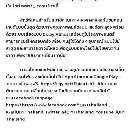
เว็บไซต์
www.iQ.com
เร็วๆ นี้
สิทธิพิเศษสำหรับสมาชิก
iQIYI VIP Premium
รับชมคอน
เทนต์แบบขั้นสุด ด้วยภาพคุณภาพคมชัดแบบ
4K
ชัดทะลุจอ พร้อม
ด้วยระบบเสียงแบบ
Dolby Atmos
เสมือนดูในโรงภาพยนตร์
สามารถแชร์ให้ครอบครัว เพื่อน คนรู้ใจได้ถึง
4
อุปกรณ์ แบบไม่มี
สะดุด และสามารถดาวน์โหลดเพื่อดู
แบบออฟไลน์ไม่มีโฆษณาคั่น
ราคาเพียง
199
บาท/เดือน เท่านั้น!
ดาวน์โหลดแอปพลิเคชัน ผ่านอุปกรณ์เชื่อมต่ออินเตอร์
เน็ต
ทั้งสมาร์ตโฟน และแท็บเล็ตได้ใน
App Store
และ
Google Play –
กดดาวน์โหลดฟรี
https://i.qy.net/f34caJ-b7
อัปเดต และ
ติดตามความเคลื่อนไหวสาระบั
นเทิงยอดนิยมแห่งเอเชียได้
ทาง
Facebook Fanpage:
https://
https://www.facebook.com/
iQIYIThailand
;
IG:@iQIYIThailand; Twitter: @iQIYIThailand; YouTube: iQIYI
Thailand