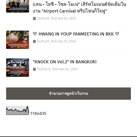
แลน • โยชิ • โซล-โมเน่" เสิร์ฟโมเมนต์จัดเต็มใน
งาน "Airport Carnival ทริปไหนก็ใจฟู"
วันจันทร์, สิงหาคม 03, 2569
💛 HWANG IN YOUP FANMEETING IN BKK 💛
วันจันทร์, สิงหาคม 03, 2569
"KNOCK ON Vol.2" IN BANGKOK!
วันอังคาร, สิงหาคม 04, 2569
จำนวนการดูหน้าเว็บรวม
1
1
8
4
8
3
5