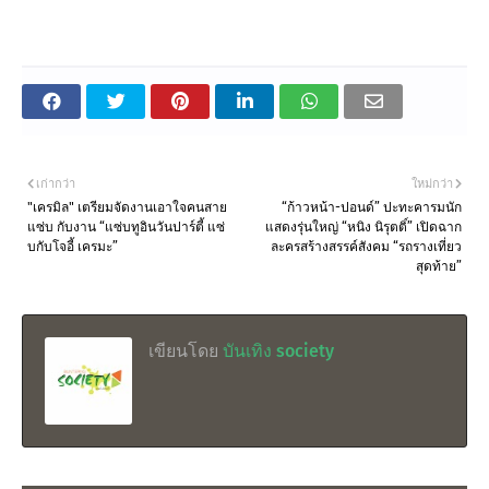
เก่ากว่า
ใหม่กว่า
"เครมิล" เตรียมจัดงานเอาใจคนสาย
“ก้าวหน้า-ปอนด์” ปะทะคารมนัก
แซ่บ กับงาน “แซ่บทูอินวันปาร์ตี้ แซ่
แสดงรุ่นใหญ่ “หนิง นิรุตติ์” เปิดฉาก
บกับโจอี้ เครมะ”
ละครสร้างสรรค์สังคม “รถรางเที่ยว
สุดท้าย”
เขียนโดย
บันเทิง society