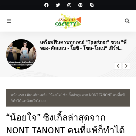
เตรียมฟินครบทุกเจน! "Tpartner" ชวน "พี่
จอง-คัลแลน • โยชิ • โซล-โมเน่" เสิร์ฟ
โมเมนต์จัดเต็มในงาน "Airport Carnival
ทริปไหนก็ใจฟู"
หน้าแรก
#นนท์ธนนท์
“น้อยใจ” ซิงเกิ้ลล่าสุดจาก NONT TANONT คนที่แพ้
ก็ทำได้แค่น้อยใจไปเอง
“น้อยใจ” ซิงเกิ้ลล่าสุดจาก
NONT TANONT คนที่แพ้ก็ทำได้