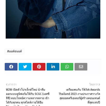
#นนท์ธนนท์
เก่ากว่า
ใหม่กว่า
W2W เปิดตัวโปรเจ็กต์ใหม่ นำทีม
เตรียมพบกับ TikTok Awards
ออกแบบยูนิฟอร์มให้กับ SCGC (เอสซี
Thailand 2023 งานประกาศรางวัล
จีซี) ตอบโจทย์ความหลากหลาย เข้า
สุดยอดครีเอเตอร์ผู้สร้างคอนเทนต์
ได้กับทุกคน ทุกสไตล์ภายใต้ธีม
ที่สุดแห่งปี