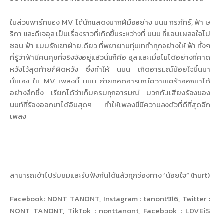
ในส่วนพาร์ทของ MV ได้นักแสดงมากฝีมืออย่าง นนน กรภัทร์, ฟ้า ษ
ริกา และดีเจอุล เป็นเรื่องราวที่เกิดขึ้นระหว่างที่ นนน ที่แอบเผลอใจไป
ชอบ ฟ้า แบบรักเขาฝ่ายเดียว ที่พยายามทุ่มเททำทุกอย่างให้ ฟ้า ทั้งๆ
ที่รู้ว่าฟ้ามีคนคุยที่จริงจังอยู่แล้วนั่นก็คือ อุล และเมื่อไม่ได้อย่างที่คาด
หวังไว้สุดท้ายก็ผิดหวัง ซึ่งทำให้ นนน เกิดอารมณ์น้อยใจขึ้นมา
นั่นเอง ใน MV เพลงนี้ นนน ถ่ายทอดอารมณ์ความเศร้าออกมาได้
อย่างลึกซึ้ง เรียกได้ว่าเก็บครบทุกอารมณ์ บวกกับเสียงร้องของ
นนท์ที่ร้องออกมาได้อินสุดๆ ทำให้เพลงนี้มีความลงตัวที่ดีที่สุดอีก
เพลง
สามารถเข้าไปรับชมและรับฟังกันได้แล้วทุกช่องทาง “น้อยใจ” (hurt)
Facebook: NONT TANONT, Instagram : tanont916, Twitter :
NONT TANONT, TikTok : nonttanont, Facebook : LOVEiS