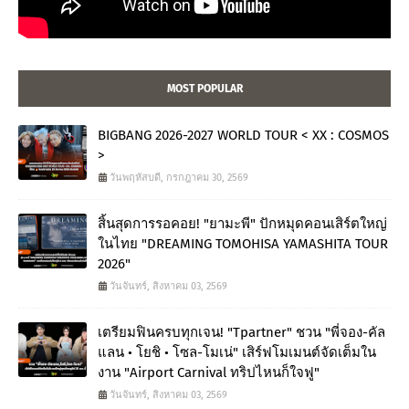
MOST POPULAR
BIGBANG 2026-2027 WORLD TOUR < XX : COSMOS
>
วันพฤหัสบดี, กรกฎาคม 30, 2569
สิ้นสุดการรอคอย! "ยามะพี" ปักหมุดคอนเสิร์ตใหญ่
ในไทย "DREAMING TOMOHISA YAMASHITA TOUR
2026"
วันจันทร์, สิงหาคม 03, 2569
เตรียมฟินครบทุกเจน! "Tpartner" ชวน "พี่จอง-คัล
แลน • โยชิ • โซล-โมเน่" เสิร์ฟโมเมนต์จัดเต็มใน
งาน "Airport Carnival ทริปไหนก็ใจฟู"
วันจันทร์, สิงหาคม 03, 2569