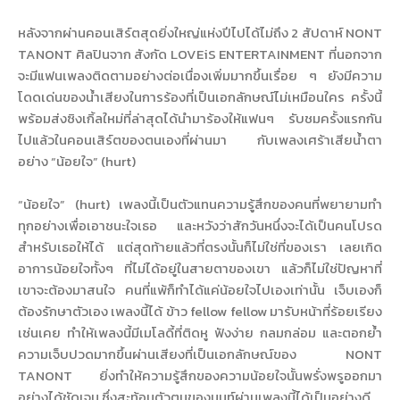
หลังจากผ่านคอนเสิร์ตสุดยิ่งใหญ่แห่งปีไปได้ไม่ถึง 2 สัปดาห์ NONT
TANONT ศิลปินจาก สังกัด LOVEiS ENTERTAINMENT ที่นอกจาก
จะมีแฟนเพลงติดตามอย่างต่อเนื่องเพิ่มมากขึ้นเรื่อย ๆ ยังมีความ
โดดเด่นของน้ำเสียงในการร้องที่เป็นเอกลักษณ์ไม่เหมือนใคร ครั้งนี้
พร้อมส่งซิงเกิ้ลใหม่ที่ล่าสุดได้นำมาร้องให้แฟนๆ รับชมครั้งแรกกัน
ไปแล้วในคอนเสิร์ตของตนเองที่ผ่านมา กับเพลงเศร้าเสียน้ำตา
อย่าง “น้อยใจ” (hurt)
“น้อยใจ” (hurt) เพลงนี้เป็นตัวแทนความรู้สึกของคนที่พยายามทำ
ทุกอย่างเพื่อเอาชนะใจเธอ และหวังว่าสักวันหนึ่งจะได้เป็นคนโปรด
สำหรับเธอให้ได้ แต่สุดท้ายแล้วที่ตรงนั้นก็ไม่ใช่ที่ของเรา เลยเกิด
อาการน้อยใจทั้งๆ ที่ไม่ได้อยู่ในสายตาของเขา แล้วก็ไม่ใช่ปัญหาที่
เขาจะต้องมาสนใจ คนที่แพ้ก็ทำได้แค่น้อยใจไปเองเท่านั้น เจ็บเองก็
ต้องรักษาตัวเอง เพลงนี้ได้ ข้าว fellow fellow มารับหน้าที่ร้อยเรียง
เช่นเคย ทำให้เพลงนี้มีเมโลดี้ที่ติดหู ฟังง่าย กลมกล่อม และตอกย้ำ
ความเจ็บปวดมากขึ้นผ่านเสียงที่เป็นเอกลักษณ์ของ NONT
TANONT ยิ่งทำให้ความรู้สึกของความน้อยใจนั้นพรั่งพรูออกมา
อย่างได้ชัดเจน ซึ่งสะท้อนตัวตนของนนท์ผ่านเพลงนี้ได้เป็นอย่างดี