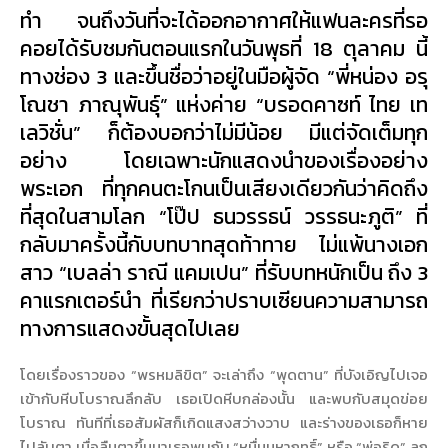
ทำ จนถึงวันที่จะได้ออกอากาศให้แฟนละครที่รอ
คอยได้รับชมกันตอนแรกในวันพุธที่ 18 ตุลาคม นี้
ทางช่อง 3 และขึ้นชื่อว่าอยู่ในมือผู้จัด “พี่หน่อง อรุ
โณชา ภาณุพันธุ์” แห่งค่าย “บรอดคาซท์ ไทย เท
เลวิชั่น” ก็ต้องบอกว่าไม่มีน้อย มีแต่จัดเต็มทุก
อย่าง โดยเฉพาะนักแสดงนำของเรื่องอย่าง
พระเอก ที่ทุกคนตะโกนเป็นเสียงเดียวกันว่าคิดถึง
ที่สุดในสามโลก “โป๊ป ธนวรรธน์ วรรธนะภูติ” ที่
กลับมาครั้งนี้กับบทบาทสุดท้าทาย ไม่แพ้นางเอก
สาว “เบลล่า ราณี แคมเปน” ที่รับบทหนักเป็น ถึง 3
คาแรกเตอร์นำ ที่เรียกว่าปราบเซียนความสามารถ
ทางการแสดงขั้นสุดไปเลย
โดยเรื่องราวของ “พรหมลิขิต” จะเล่าถึง “พุดตาน” ที่บังเอิญไปเจอ
เข้ากับหีบโบราณลึกลับ เธอเปิดหีบกล่องนั้น และพบกับสมุดข่อย
โบราณ ทันทีที่เธอสัมผัสก็เกิดแสงสว่างวาบ และร่างของเธอก็หาย
ไปลับตา เมื่อลืมตาขึ้นมาเธอพบกับ “หมื่นมหาฤทธิ์” หรือ “พ่อริด” ลูก