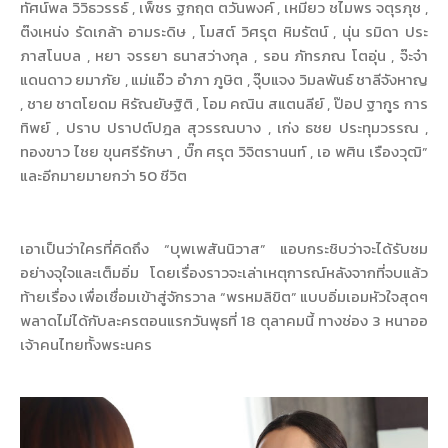
ทัศน์พล วิวิธวรรธ์ , เพ็ชร ฐกฤต ตวันพงค์ , เหมียว ชไมพร จตุรภุช ,
ต๊งเหน่ง รัดเกล้า อามระดิษ , โมสต์ วิศรุต หิมรัตน์ , นุ่น รมิดา ประ
ภาสโนบล , หยา จรรยา ธนาสว่างกุล , รอน ภัทรภณ โตอุ่น , จ๊ะจ๋า
แดนดาว ยมาภัย , แม่แอ๊ว อำภา ภูษิต , จุ๊บแจง วิมลพันธ์ ชาลีจังหาญ
, ชาย ชาตโยดม หิรัณยัษฐิติ , โอม คณิน สแตนลีย์ , ป๊อป ฐากูร การ
ทิพย์ , ปราบ ปราปต์ปฎล สุวรรณบาง , เก่ง ธชย ประทุมวรรณ ,
ทองขาว ไชย ขุนศรีรักษา , บิ๊ก ศรุต วิจิตรานนท์ , เอ พศิน เรืองวุฒิ”
และอีกมายมายกว่า 50 ชีวิต
เอาเป็นว่าใครที่คิดถึง “บุพเพสันนิวาส” แอบกระชิบว่าจะได้รับชม
อย่างจุใจและเต็มอิ่ม โดยเรื่องราวจะเล่าเหตุการณ์หลังจากที่จบแล้ว
ท้ายเรื่อง เพื่อเชื่อมเข้าสู่จักรวาล “พรหมลิขิต” แบบอิ่มเอมหัวใจสุดๆ
พลาดไม่ได้กับละครตอนแรกวันพุธที่ 18 ตุลาคมนี้ ทางช่อง 3 หนาออ
เจ้าคนไทยทั้งพระนคร