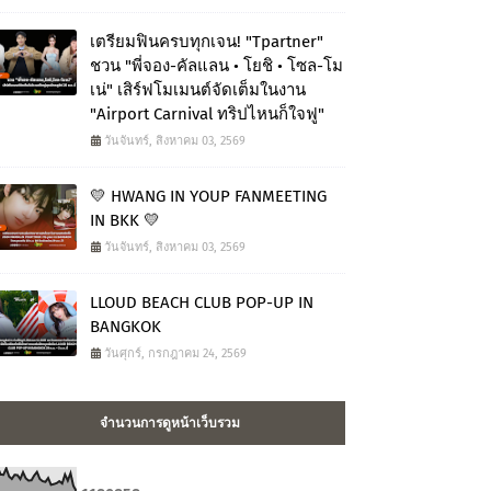
เตรียมฟินครบทุกเจน! "Tpartner"
ชวน "พี่จอง-คัลแลน • โยชิ • โซล-โม
เน่" เสิร์ฟโมเมนต์จัดเต็มในงาน
"Airport Carnival ทริปไหนก็ใจฟู"
วันจันทร์, สิงหาคม 03, 2569
💛 HWANG IN YOUP FANMEETING
IN BKK 💛
วันจันทร์, สิงหาคม 03, 2569
LLOUD BEACH CLUB POP-UP IN
BANGKOK
วันศุกร์, กรกฎาคม 24, 2569
จำนวนการดูหน้าเว็บรวม