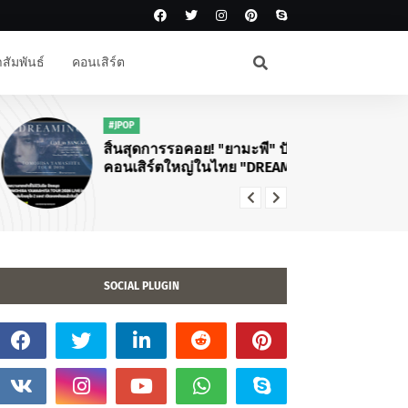
สัมพันธ์
คอนเสิร์ต
#JPOP
#F
สิ้นสุดการรอคอย! "ยามะพี" ปักหมุด
💛
คอนเสิร์ตใหญ่ในไทย "DREAMING
IN
TOMOHISA YAMASHITA TOUR
2026"
SOCIAL PLUGIN