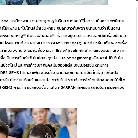
 Jade เนรมิตรงานแต่งงานสุดหรู ในธีมสวนดอกไม้ที่งดงามยิ่งกว่าเทพนิยาย
ารไม่แพ้กัน มาในโทนสีน้ำเงิน-ทอง จนถูกชาวกัมพูชา ขนานนามว่า เป็นงาน
านเหรียญสหรัฐ!!! (ไม่รวมสินสอด!!) ที่สำคัญคู่บ่าวสาว ยังเลือกใช้เครื่องประดับ
ไทย!!! โดยแบรนด์ CHATEAU DES GEMS!! ของคุณ ตู่ ปิยวดี มาลีนนท์ และ คุณอี๊ฟ
ค้าทั้งสองคน โดยมีชื่อชิ้นงานว่า “Era of beginning” ผ่านแรงบันดาลใจจาก
่อเป็นการเริ่มต้นวันใหม่ของทุกวัน “Era of beginning” คือดอกไม้ที่เติบโต
ีวิตใหม่ และการก้าวเข้าสู่ยุคสมัยของแต่ละเจนเนอเรชั่น ตามการ
S GEMS ได้เลือกเฟ้นเพชรน้ำงาม และอัญมณีสีน้ำเงินที่ดีที่สุด เพื่อเป็น
 ที่เตรียมต้อนรับแสงแห่งเช้าวันใหม่ รวมถึงการใช้โทนสีของดอกไม้ที่ได้
 GEMS ผ่านการออกแบบชิ้นงานโดย SARRAN ที่เคยมีผลงานในการออกแบบ