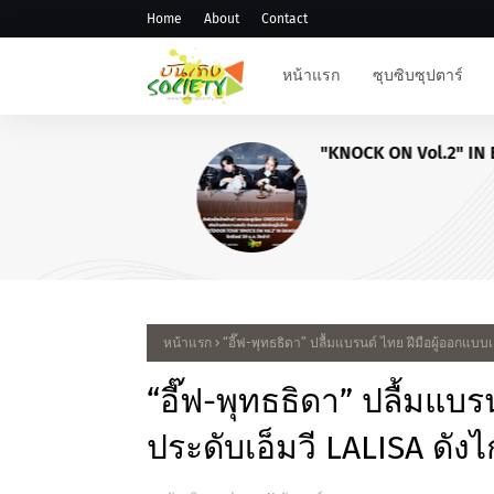
Home
About
Contact
หน้าแรก
ซุบซิบซุปตาร์
"KNOCK ON Vol.2" IN BANG
หน้าแรก
“อี๊ฟ-พุทธธิดา” ปลื้มแบรนด์ ไทย ฝีมือผู้ออกแบบ
“อี๊ฟ-พุทธธิดา” ปลื้มแบร
ประดับเอ็มวี LALISA ดั