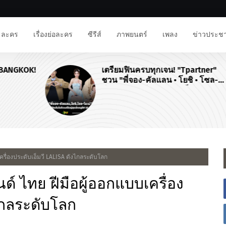
ละคร
เรื่องย่อละคร
ซีรีส์
ภาพยนตร์
เพลง
ข่าวประชา
KOK!
เตรียมฟินครบทุกเจน! "Tpartner"
ชวน "พี่จอง-คัลแลน • โยชิ • โซล-
โมเน่" เสิร์ฟโมเมนต์จัดเต็มในงาน
"Airport Carnival ทริปไหนก็ใจฟู"
เครื่องประดับเอ็มวี LALISA ดังไกลระดับโลก
นด์ ไทย ฝีมือผู้ออกแบบเครื่อง
งไกลระดับโลก