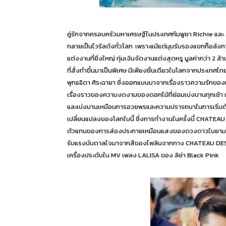
คู่รักจากครอบครัวมหาเศรษฐีในประเทศกัมพูชา Richie และ
กลายเป็นไวรัลดังทั่วโลก
เพราะแม้แต่มุมรับรองแขกก็อลังก
แต่งงานที่ยิ่งใหญ่ ทุ่มเงินจัดงานแต่งสุดหรู มูลค่ากว่า 2 ล้
ที่สั่งทำขึ้นมาเป็นพิเศษ มีเพียงชิ้นเดียวในโลกจากประเทศ
พุทธธิดา ศิระฉายา ซึ่งออกแบบมาจากเรื่องราวความรักของเ
เรื่องราวของความงดงามของดอกไม้ที่ย่อมเบ่งบานทุกเช้า เพื
และเบ่งบานเหมือนการอวยพรและความปรารถนาในการเริ่มต้นช
เปลี่ยนแปลงของโลกใบนี้ ซึ่งการทำงานในครั้งนี้ CHATEAU DE
ตัวแทนของการส่องประกายเหมือนแสงของดวงดาวในยามค่ำคืน
รับแรงบันดาลใจมาจากสีของไพลินจากทาง CHATEAU DES
เครื่องประดับใน MV เพลง LALISA ของ ลิซ่า Black Pink