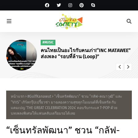
#MUSIC
คนไทยเป็นอะไรกับคนเก่า!“INC MATAWEE”
ส่งเพลง “รอบที่ล้าน (Loop)”
หน้าแรก
#GulfKanawut
“เซ็นทรัลพัฒนา” ชวน “กลัฟ-คณาวุฒิ” และ
“VIIS” เกิร์ลกรุ๊ปเปรี้ยวซ่า มาฉลองความสุขทุกโมเมนต์ที่เซ็นทรัล กับ
แคมเปญ ‘THE GREAT CELEBRATION 2024’ ตอบรับกระแส T-POP ด้วย
บทเพลงพิเศษให้แฟนคลับเตรียมรอได้เลย
“เซ็นทรัลพัฒนา” ชวน “กลัฟ-