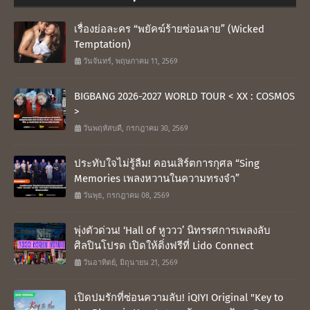
เรื่องย่อละคร “พยัคฆ์ร้ายซ่อนลาย” (Wicked
Temptation)
วันจันทร์, พฤษภาคม 11, 2569
BIGBANG 2026-2027 WORLD TOUR < XX : COSMOS
>
วันพฤหัสบดี, กรกฎาคม 30, 2569
ประทับใจไม่รู้ลืม! คอนเสิร์ตการกุศล “Sing
Memories เพลงหวานในความทรงจำ”
วันพุธ, กรกฎาคม 08, 2569
พุ่งตัวด่วน! ‘Hall of หูววว’ นิทรรศการเพลงลับ
ศิลปินโปรด เปิดให้ติ่งฟรีที่ Lido Connect
วันอาทิตย์, มิถุนายน 21, 2569
เปิดปมรักที่ซ่อนความลับ! iQIYI Original "Key to