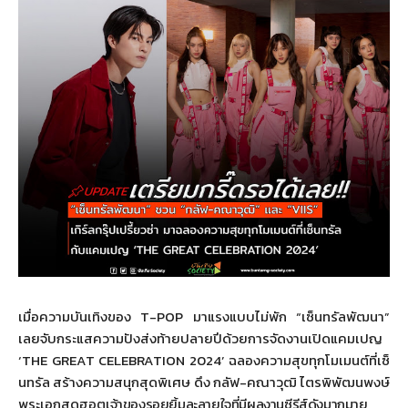
เมื่อความบันเทิงของ
T-POP
มาแรงแบบไม่พัก “เซ็นทรัลพัฒนา”
เลยจับกระแสความปังส่งท้
ายปลายปีด้วยการจัดงานเปิ
ดแคมเปญ
‘
THE GREAT CELEBRATION 2024’
ฉลองความสุขทุกโมเมนต์ที่เซ็
นทรัล สร้างความสนุกสุดพิเศษ ดึง กลัฟ-คณาวุฒิ ไตรพิพัฒนพงษ์
พระเอกสุดฮอต
เจ้าของรอยยิ้
มละลายใจที่มีผลงานซีรีส์ดั
งมากมาย