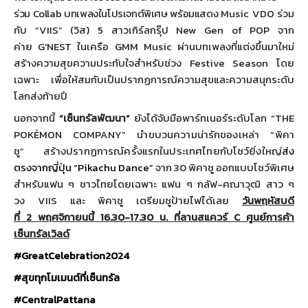
ร่วม
Collab
บทเพลงในโปรเจกต์พิเศษ พร้อมแสดง
Music
VDO
ร่วม
กับ “
VIIS” (
วิส)
5
สาวเกิร์ลกรุ๊ป
New Gen of POP
จาก
ค่าย
G'NEST
ในเครือ
GMM
Music
ผ่านบทเพลงที่แต่งขึ้นมาใหม่
สร้างความสุขความประทับใจสำหรับ
ช่วง
Festive Season
โดย
เฉพาะ เพื่อให้สมกับเป็นปรากฏการณ์
ความสุขและความสนุกระดับ
โลกส่
งท้ายปี
นอกจากนี้
“เซ็นทรัลพัฒนา”
ยังได้จับมือพาร์ทเนอร์ระดับโลก “
THE
POKÉMON COMPANY”
นำขบวนความน่ารักของเหล่า “พิคา
ชู”
สร้างปรากฏการณ์ครั้
งแรกในประเทศไทยกับโชว์ยิ่งใหญ่
ส่ง
ตรงจากญี่ปุ่น
“
Pikachu Dance
”
จาก
30
พิคาชู ออกแบบโชว์พิเศษ
สำหรับแฟน ๆ ชาวไทยโดยเฉพาะ แฟน ๆ กลัฟ
-
คณาวุฒิ สาว ๆ
วง
VIIS
และ พิคาชู เตรียมชูป้ายไฟได้เลย
วันพฤหัสบดี
ที่
2
พฤศจิกายนนี้
16.30-17.30
น. ที่ลานสแควร์
C
ศูนย์การค้า
เซ็นทรัลเวิลด์
#GreatCelebration2024
#
สุขทุกโมเมนต์ที่เซ็นทรัล
#CentralPattana