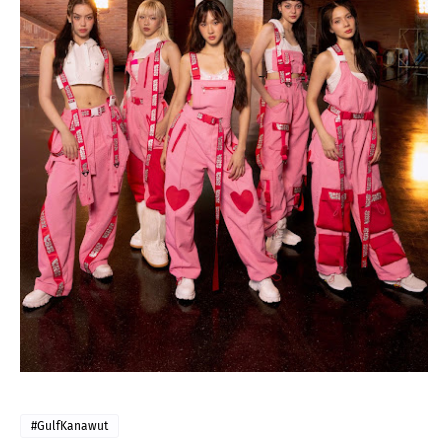
#GulfKanawut