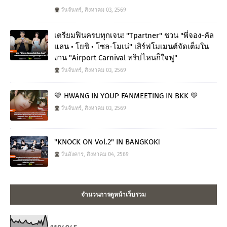
วันจันทร์, สิงหาคม 03, 2569
เตรียมฟินครบทุกเจน! "Tpartner" ชวน "พี่จอง-คัล
แลน • โยชิ • โซล-โมเน่" เสิร์ฟโมเมนต์จัดเต็มใน
งาน "Airport Carnival ทริปไหนก็ใจฟู"
วันจันทร์, สิงหาคม 03, 2569
💛 HWANG IN YOUP FANMEETING IN BKK 💛
วันจันทร์, สิงหาคม 03, 2569
"KNOCK ON Vol.2" IN BANGKOK!
วันอังคาร, สิงหาคม 04, 2569
จำนวนการดูหน้าเว็บรวม