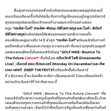
สิ้นสุดการรอยคอยสำหรับรั
กแรกของแฟนเพลงยุคมิลเลเนี่
ยมเตรียมเสียงกรี๊ดกันให้สนั่น กับการรียูเนี่ยนของดูโอซูเปอร์
สตาร์
สุดฮอตยุคมิลเลเนี่ยมเจ้
าของตำนานผมรากไทรอย่างสอง
หนุ่ม
“กอล์ฟ
-
ไมค์” (กอล์ฟ
-
พิชญะ นิธิไพศาลกุล และ ไมค์
-
พิรัชต์
นิธิไพศาลกุล)
หลังปล่อยให้แฟนรอคอยการกลั
บมาของทั้ง
สองพี่น้องหนุ่มนานถึ
ง
14
ปี ล่าสุด
“กอล์ฟ
-
ไมค์”
พร้อมแล้วกับการคั
มแบ็กกลับมาเพื่อมอบความสุข ความทรงจำ ที่เคยร่วมทุกข์ร่วมสุขกั
บแฟนเพลงอีกครั้งในคอนเสิร์
ตใหญ่
“
GOLF MIKE : Bounce To
The Future
Concert
”
ซึ่งจัดโดย
ดรีมเวิกส์ ไลฟ์
(Dreamworks
Live)
, มันเดย์ ออน ดีเซมเบอร์
(Monday On December)
และ คีพ
เดอะ เฟสท์ (
KEEP THE FEST)
ที่เตรียมจัดขึ้นในวั
นเสาร์
ที่
2
ธันวาคม นี้ ณ อิมแพ็ค อารีน่า เมืองทองธานี โดยเตรียมเปิดจำ
หน่ายบัตรวั
นเสาร์ที่
30
กันยายน นี้
“
GOLF MIKE : Bounce To The Future Concert
”
คือ
คอนเสิร์ตที่จะพาความสนุ
กในอดีตที่ทุกคนคิดถึงกลับมาอี
กครั้ง ด้วย
เพลงฮิตจากทุกความทรงจำที่
ทุกคนร้องตามกันตั้งแต่อัลบั้
มแรก
จนถึงผลงานล่าสุด เรียกได้ว่าถือเป็นการรียูเนี่
ยนกับเพื่อนเก่าแก๊งค์