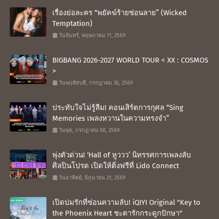
เรื่องย่อละคร “พยัคฆ์ร้ายซ่อนลาย” (Wicked
Temptation)
วันจันทร์, พฤษภาคม 11, 2569
BIGBANG 2026-2027 WORLD TOUR < XX : COSMOS
>
วันพฤหัสบดี, กรกฎาคม 30, 2569
ประทับใจไม่รู้ลืม! คอนเสิร์ตการกุศล “Sing
Memories เพลงหวานในความทรงจำ”
วันพุธ, กรกฎาคม 08, 2569
พุ่งตัวด่วน! ‘Hall of หูววว’ นิทรรศการเพลงลับ
ศิลปินโปรด เปิดให้ติ่งฟรีที่ Lido Connect
วันอาทิตย์, มิถุนายน 21, 2569
เปิดปมรักที่ซ่อนความลับ! iQIYI Original "Key to
the Phoenix Heart ชะตารักกระดูกปักษา"