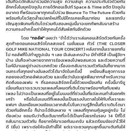
เดิมที่
จะได้กลับมาร่วมมีความสุข ความสนุก ความประทับใจด้วยกัน
อีกครั้
งในยุคปัจจุบัน ภายใต้คอนเซ็ปท์
Space & Time
อดีต ปัจจุบัน
อนาคต
ที่พร้อมจะพาทุกคนไปร่วม
Bounce To The Future
ด้วยกัน
พร้อมกับโชว์สุดล้ำแปลกใหม่ที่
ไม่มีใครเคยเห็นมาก่อน และแขกรับ
เชิญสุดพิเศษที่เติ
บโตร่วมกับสองหนุ่มนี้มาจะยกทั
พกลับมาสร้าง
ความทรงจำครั้งเก่
าให้ทุกคนได้สัมผัสกันอีกด้วย
โดย
“กอล์ฟ”
เผยว่า
“จำได้ว่าเราเล่นคอนเสิร์ตด้
วยกันครั้ง
สุดท้ายตอนคอนเสิร์
ตโคลสเซอร์ เนชั่นแนล ทัวร์ (
THE CLOSER
GOLF MIKE NATIONAL TOUR CONCERT)
หลังจากนั้นเราแยกกัน
ไป กอล์ฟก็ไปทำยูทูปเน้น ๆ เลย มีเล่นละครบ้าง มีทำซีรีส์ เป็นผู้จัดฯ
บ้าง มันก็จะห่างหายจากการร้
องเพลงไปพอสมควร และด้วยความที่
ไมค์มีงานอยู่ต่
างประเทศด้วย เรื่องจะกลับมารวมตัวกันมันก็
ยากมาก
จนกระทั่งทุกอย่างมันลงตัวได้
มาจัดในครั้งนี้ เหมือนสิ้นสุดการรอ
คอยของตั
วกอล์ฟเองด้วย และเชื่อว่ามันจะฟูลฟี
ลมากๆสำหรับความ
คิดถึงของแฟน ๆ ที่รอคอนเสิร์ตครั้งนี้ด้วยเหมื
อนกัน ครั้งนี้มารียู
เนี่ยนกั
นเราจะรวบรวมเพลงทั้งหมดที่เติ
บโตมาพร้อมๆกันกับแฟน
เพลง ไม่ว่าจะเป็นเพลงที่อยู่
ในโมเมนต์ที่ช่วงนั้นที่แต่
ละคนกำลังอกหัก
เศร้า หรือในโมเมนต์ที่เพลงนั้นเป็
นแรงบันดาลใจให้กับทั้
งเราและ
แฟนๆ มันเหมือนหวนย้อนเวลากลั
บไปในความรู้สึกนั้นที่เราเติ
บโตมา
ด้วยกันอีกครั้ง ก็น่าจะได้ยินหลาย ๆ เพลงที่ทุกคนคุ้นหูอยู่ครับ ไม่
ต้องห่วง ยอมรับว่าตื่นเต้นมากที่จะได้
เป็นครั้งแรกในรอบ
14
ปีที่ได้
กลับมารวมตัวกัน ก็อยากให้มาเจอกันนะครับ แล้วเตรียมข้อเข่าไว้ให้
ดี (ยิ้ม) เพราะต่อให้จะมีเก้าอี้ให้ แต่เราจะชวนคุณลุกขึ้นมาเต้นกั
นให้