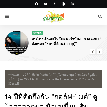
#MUSIC
คนไทยเป็นอะไรกับคนเก่า!“INC MATAWEE”
ส่งเพลง “รอบที่ล้าน (Loop)”
หน้าแรก
14 ปีที่คิดถึงกัน “กอล์ฟ-ไมค์” ดูโอสุดฮอตยุค มิลเลเนี่ยม รียูเนี่ยน
ครั้งใหญ่ ใน “GOLF MIKE : Bounce To The Future Concert” เปิดจองบัตร
30 ก.ย.นี้
14 ปีที่คิดถึงกัน “กอล์ฟ-ไมค์” ดู
โอสุดฮอตยุค มิลเลเนี่ยม รียู