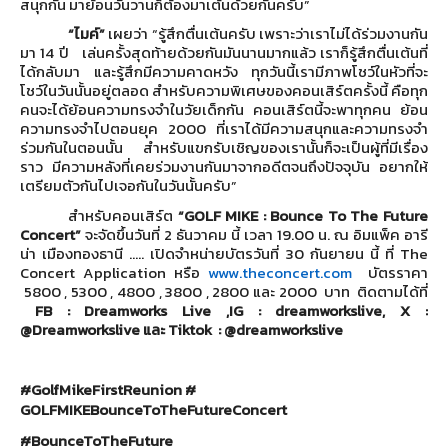
สนุกกัน มาย้อนวันวานก็ต้องมาเต้นด้วยกั
นครับ”
“ไมค์”
เผยว่า
“รู้สึกตื่นเต้นครับ เพราะว่าเราไม่ได้ร่วมงานกัน
มา 14 ปี เล่นครั้งสุดท้ายด้วยกันมั
นนานมากแล้ว เราก็รู้สึกตื่นเต้นที่
ได้กลั
บมา และรู้สึกมีความคาดหวัง ทุกวันนี้เรามีภาพโชว์ในหัวที่
จะ
โชว์ในวันนั้นอยู่ตลอด
สำหรับ
ความพิเศษของคอนเสิร์ตครั้
งนี้ คือทุก
คนจะได้ย้อนความทรงจำในวั
ยเด็กกัน คอนเสิร์ตนี้จะพาทุกคน ย้อน
ความทรงจำไปตอนยุค 2000 ที่เราได้มีความสนุ
กและความทรงจำ
ร่วมกันในตอนนั้น สำหรับแขกรับเชิญของเรานั้นก็
จะเป็นผู้ที่มีเรื่อง
ราว มีความหลังที่เคยร่วมงานกั
นมาจากอดีตจนถึงปัจจุบัน อยากให้
เตรียมตัวกันไปเจอกั
นในวันนั้นครับ”
สำหรับคอนเสิร์ต
“
GOLF MIKE : Bounce To The Future
Concert
”
จะจัดขึ้นวันที่
2
ธันวาคม นี้ เวลา
19.00
น. ณ อิมแพ็ค อารี
น่า เมืองทองธานี ..... เปิดจำหน่ายบัตรวันที่
30
กันยายน นี้ ที่
The
Concert Application
หรือ
www.theconcert.com
บัตรราคา
5800
,
5300
,
4800
,
3800
,
2800
และ
2000
บาท ติดตามได้ที่
FB : Dreamworks Live
,
IG : dreamworkslive
,
X :
@Dreamworkslive
และ
Tiktok : @dreamworkslive
#GolfMikeFirstReunion #
GOLFMIKEBounceToTheFutureConce
rt
#BounceToTheFuture