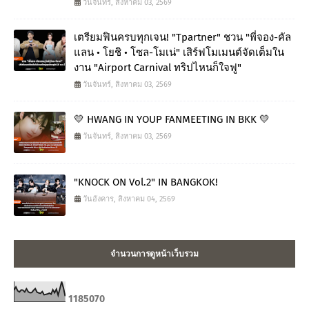
วันจันทร์, สิงหาคม 03, 2569
เตรียมฟินครบทุกเจน! "Tpartner" ชวน "พี่จอง-คัล
แลน • โยชิ • โซล-โมเน่" เสิร์ฟโมเมนต์จัดเต็มใน
งาน "Airport Carnival ทริปไหนก็ใจฟู"
วันจันทร์, สิงหาคม 03, 2569
💛 HWANG IN YOUP FANMEETING IN BKK 💛
วันจันทร์, สิงหาคม 03, 2569
"KNOCK ON Vol.2" IN BANGKOK!
วันอังคาร, สิงหาคม 04, 2569
จำนวนการดูหน้าเว็บรวม
1
1
8
5
0
7
0