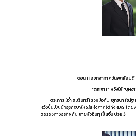
ตอน
11
ออกอากาศวันพฤหัสบดี ท
“ตระการ” หวังใช้ “บุหงา
ตระการ (อ่ำ อมรินทร์)
ร่วมมือกับ
ยุทธนา (ณัฐ 
หวังขึ้นเป็นนักธุรกิ
จขาใหญ่แห่งภาคใต้ทั้งหมด โด
ต่อรองทางธุรกิจ
กับ
นายหัวอินทุ (ปั้นจั่น ปรมะ)