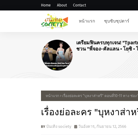
Home
About
Contact
หน้าแรก
ซุบซิบซุปตาร์
เตรียมฟินครบทุกเจน! "Tpart
ชวน "พี่จอง-คัลแลน • โยชิ • 
โมเน่" เสิร์ฟโมเมนต์จัดเต็มใ
"Airport Carnival ทริปไหนก็ใ
หน้าแรก
เรื่องย่อละคร "บุหงาส่าหรี" ตอนที่10-11 ทาง ช่องว
เรื่องย่อละคร "บุหงาส่าห
บันเทิง society
วันอังคาร, กันยายน 12, 2566