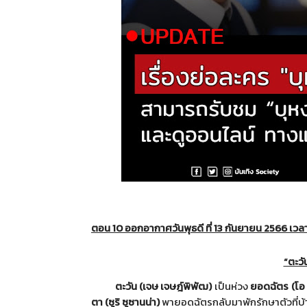
ตอน
10
ออกอากาศวันพุธดี ที่
13
กันยายน
2566
เวล
“ตะวั
ตะวัน (เจษ เจษฎ์พิพัฒ)
เป็นห่วง
ยอดฉัตร (โอ 
ตา (ซูริ ซูซานน่า)
พายอดฉัตรกลับมาพักรักษาตัวที่
บ