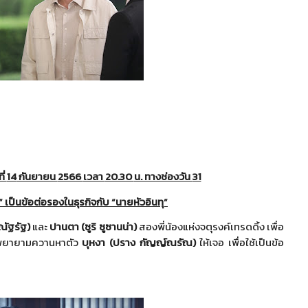
ี่
14
กันยายน
2566
เวลา
20.30
น. ทางช่องวัน
31
” เป็นข้อต่อรองในธุรกิจกับ “นายหัวอินทุ”
ณัฐรัฐ)
และ
ปานตา (ซูริ ซูซานน่า)
สองพี่น้องแห่งจตุรงค์เทรดดิ้ง เพื่อ
ยพยายามควานหาตัว
บุหงา (ปราง กัญญ์ณรัณ)
ให้เจอ เพื่อใช้เป็นข้อ