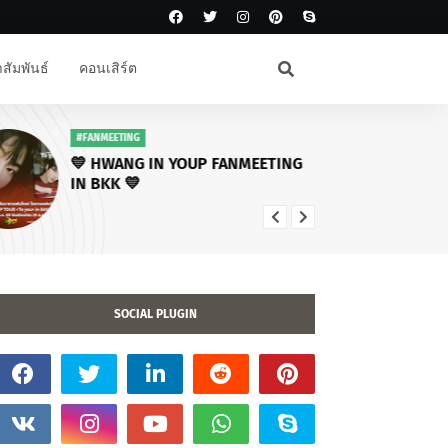
สัมพันธ์
คอนเสิร์ต
#FANMEETING
#โ
💛 HWANG IN YOUP FANMEETING
คร
IN BKK 💛
โซโ
พบ
ไฉ
SOCIAL PLUGIN