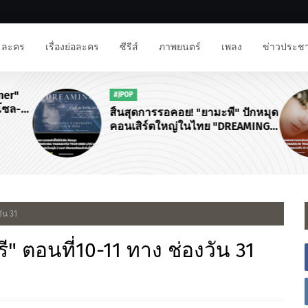
ละคร
เรื่องย่อละคร
ซีรีส์
ภาพยนตร์
เพลง
ข่าวประชา
ner"
#JPOP
โซล-
สิ้นสุดการรอคอย! "ยามะพี" ปักหมุด
นงาน
คอนเสิร์ตใหญ่ในไทย "DREAMING
จฟู"
TOMOHISA YAMASHITA TOUR
2026"
ัน 31
รี" ตอนที่10-11 ทาง ช่องวัน 31