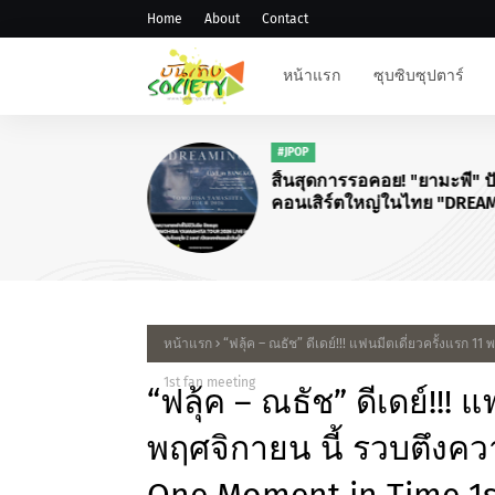
Home
About
Contact
หน้าแรก
ซุบซิบซุปตาร์
#JPOP
สิ้นสุดการรอคอย! "ยามะพี" ป
คอนเสิร์ตใหญ่ในไทย "DREA
TOMOHISA YAMASHITA TOU
2026"
หน้าแรก
“ฟลุ้ค – ณธัช” ดีเดย์!!! แฟนมีตเดี่ยวครั้งแรก 
1st fan meeting
“ฟลุ้ค – ณธัช” ดีเดย์!!! 
พฤศจิกายน นี้ รวบตึงควา