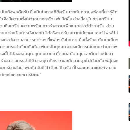
นเทิงพอดีครับ ซึ่งเป็นโอกาสที่ดีครับบวกกับความพร้อมที่เรารู้สึก
ว จึงมีความตั้งใจว่าอยากจะจัดแฟนมีตขึ้น ช่วงนี้อยู่ในช่วงเตรียม
บ รวมถึงเตรียมความพร้อมทางร่างกายเพื่อแสดงโชว์ด้วยครับ
ส่วน
่นอน แต่จะเป็นใครยังบอกไม่ได้จริงๆ ครับ อยากให้ทุกคนเซอร์ไพรส์ไป
กจะโชว์ความสามารถต่างๆ ที่แฟนๆยังไม่เคยเห็นทั้งร้องเต้น และอื่นๆ
ขความทรงจำด้วยกันกับแฟนคลับทุกคน อาจจะมีการเล่นเกม ถ่ายภาพ
ตรงนี้ได้ต้องขอบคุณทุกคนมากๆ ที่คอยสนับสนุนและติดตามกันมา
้างความทรงจำที่ดี มาสนุก หัวเราะ และมีความสุขไปด้วยกัน ฟลุ้คจะ
คนนะครับ แล้วมาพบกัน วันที่
11
เดือน
11
ครับ ที่โรงละครเคแบงก์ สยาม
ketmelon.com
ครับผม
”