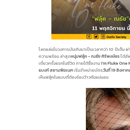
โลดแล่นในวงการบันเทิงมาเป็นเวลากว่า
10
ปีเต็ม 
ความพร้อม ล่าสุด
หนุ่มฟลุ้ค - ณธัช ศิริพงษ์ธร
ได้อ
เดี่ยวครั้งแรกในชีวิต ภายใต้ชื่องาน
I’m Fluke One
แบงก์ สยามพิฆเนศ
เริ่มจำหน่ายบัตร
วันที่
19
สิงหาค
เห็นฟลุ้คในแบบที่ต้องร้องว้าวกันแน่นอน