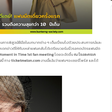
ผ่านการพิสูจน์ฝีมือในบทบาทต่าง ๆ เต็มเปี่ยมไปด้วยประสบการณ์และ
ัพเดทข่าวดีให้กับเหล่าแฟนคลับได้เตรียมวอร์มนิ้วรอกดบัตรแฟนมีต
 Moment in Time 1st fan meeting
โดยจะจัดขึ้น
ณ โรงละครเค
ม
นี้ ทาง
ticketmelon.com
งานนี้แง้มว่าแฟนๆจะเซอร์ไพร์ส และได้