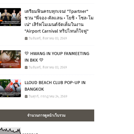
เตรียมฟินครบทุกเจน! "Tpartner"
ชวน "พี่จอง-คัลแลน • โยชิ • โซล-โม
เน่" เสิร์ฟโมเมนต์จัดเต็มในงาน
"Airport Carnival ทริปไหนก็ใจฟู"
วันจันทร์, สิงหาคม 03, 2569
💛 HWANG IN YOUP FANMEETING
IN BKK 💛
วันจันทร์, สิงหาคม 03, 2569
LLOUD BEACH CLUB POP-UP IN
BANGKOK
วันศุกร์, กรกฎาคม 24, 2569
จำนวนการดูหน้าเว็บรวม