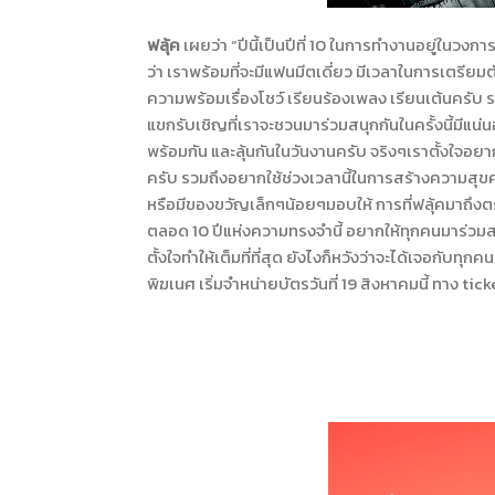
ฟลุ้ค
เผยว่า
“
ปีนี้เป็นปีที่
10
ในการทำงานอยู่ในวงการบั
ว่า เราพร้อมที่จะมีแฟนมีตเดี่ยว มีเวลาในการเตรียมตั
ความพร้อมเรื่องโชว์ เรียนร้องเพลง เรียนเต้นครั
แขกรับเชิญที่เราจะชวนมาร่วมสนุกกันในครั้งนี้มีแน
พร้อมกัน และลุ้นกันในวันงานครับ จริงๆเราตั้งใจอยา
ครับ รวมถึงอยากใช้ช่วงเวลานี้ในการสร้างความสุ
หรือมีของขวัญเล็กๆน้อยๆมอบให้ การที่ฟลุ้คมาถึง
ตลอด
10
ปีแห่งความทรงจำนี้ อยากให้ทุกคนมาร่วมสร
ตั้งใจทำให้เต็มที่ที่สุด ยังไงก็หวังว่าจะได้เจอกับทุก
พิฆเนศ เริ่มจำหน่ายบัตรวันที่
19
สิงหาคมนี้ ทาง
tic