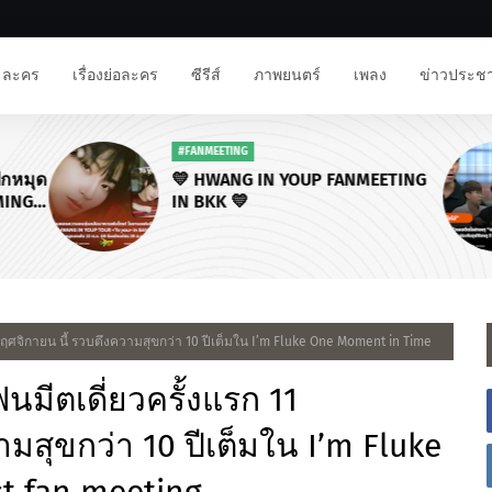
ละคร
เรื่องย่อละคร
ซีรีส์
ภาพยนตร์
เพลง
ข่าวประชา
#FANMEETING
ักหมุด
💛 HWANG IN YOUP FANMEETING
MING
IN BKK 💛
R
11 พฤศจิกายน นี้ รวบตึงความสุขกว่า 10 ปีเต็มใน I’m Fluke One Moment in Time
แฟนมีตเดี่ยวครั้งแรก 11
มสุขกว่า 10 ปีเต็มใน I’m Fluke