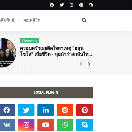
สัมพันธ์
คอนเสิร์ต
#โหนกระแส
#K
ครอบครัวเผยติดใจสาเหตุ “ฮลุน
แม่
โซโล่” เสียชีวิต - ลุยนำร่างกลับไทย
ปั
พบทำประกันอุบัติเหตุ 5 ล้าน “ว่าน
โซ
ไฉ” แจงดราม่าแจ้งข่าว
Yo
Ba
SOCIAL PLUGIN