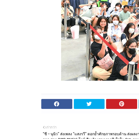
เก่ากว่า
“ซี – นุนิว” ส่งเพลง “แสงรวี” ตอกย้ำศักยภาพรอบด้าน ส่งผลง