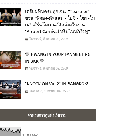
เตรียมฟินครบทุกเจน! "Tpartner"
ชวน "พี่จอง-คัลแลน • โยชิ • โซล-โม
เน่" เสิร์ฟโมเมนต์จัดเต็มในงาน
"Airport Carnival ทริปไหนก็ใจฟู"
วันจันทร์, สิงหาคม 03, 2569
💛 HWANG IN YOUP FANMEETING
IN BKK 💛
วันจันทร์, สิงหาคม 03, 2569
"KNOCK ON Vol.2" IN BANGKOK!
วันอังคาร, สิงหาคม 04, 2569
จำนวนการดูหน้าเว็บรวม
1
1
8
2
3
4
7