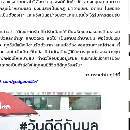
น ลมแรง โดยเราได้เลือก “บลู-พงศ์ทิวัตถ์” นักแสดงหนุ่มสุดฮอต มา
ุ่มเป้าหมายแล้ว ยังมีนิสัยเป็นนักสู้ มีความขยัน อดทน ไม่ย่อท้อ
ซ็ปต์ของเรา และหวังเป็นอย่างยิ่งว่
าแคมเปญนี้จะได้รับการตอบรับ
่าวว่า “ดีใจมากครับ ที่ได้รับเลือกให้เป็นพรี
เซนเตอร์ของดีคอลเจน
 ช่วยลดน้ำมูก แก้ปวดหัว ลดไข้ เป็นยาประจำบ้านผม พอโตขึ้นเริ่ม
จ ทุกวันนี้แม้จะมีงานรัดตัวมาก แถมยังต้องเจอสถานการณ์ต่างๆ ที่
มในวันเดียวก็ไม่ท้อ ที่สำคัญต้องรู้วิธีในการดูแลตั
วเองอย่างถูก
พักผ่อนให้เหมาะสม ทำตัวให้อบอุ่นอยู่เสมอ กินยาเมื่อมีอาการป่วย
ะขอเป็นกำลังใจให้ทุกคนมีชีวิ
ตดีดีทุกวันครับ”
ลเจน สามารถเข้าไปดูได้ที่
.com/gedgoodlife/