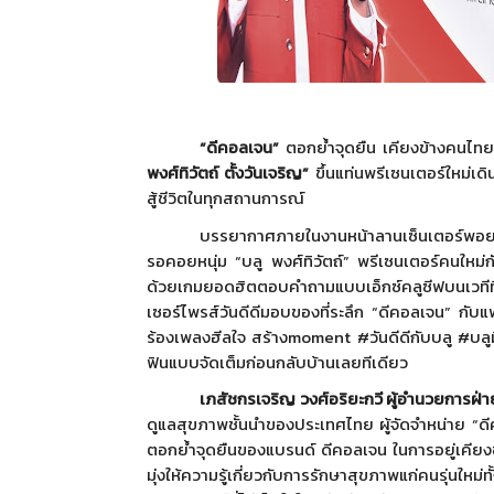
“
ดีคอลเจน”
ตอกย้ำจุดยืน เคียงข้างคนไทย ใ
พงศ์ทิวั
ตถ์ ตั้งวันเจริญ”
ขึ้นแท่นพรีเซนเตอร์ใหม่เดิ
สู้ชีวิตในทุกสถานการณ์
บรรยากาศภายในงานหน้าลานเซ็
นเตอร์พอย
รอคอยหนุ่ม “บลู พงศ์ทิวัตถ์” พรีเซนเตอร์คนใหม่กัน
ด้วยเกมยอดฮิตตอบคำถามแบบเอ็กซ์
คลูซีฟบนเวทีที
เซอร์ไพรส์วันดีดี
มอบของที่ระลึก “ดีคอลเจน” กับแฟ
ร้องเพลงฮีลใจ สร้าง
moment #
วันดีดีกับบลู
#
บลู
ฟินแบบจัดเต็มก่อนกลั
บบ้านเลยทีเดียว
เภสัชกรเจริญ วงศ์อริยะกวี ผู้อำนวยการฝ่าย
ดูแลสุขภาพชั้
นนำของประเทศไทย ผู้จัดจำหน่าย “ดี
ตอกย้ำจุ
ดยืนของแบรนด์ ดีคอลเจน ในการอยู่เคียงข้
มุ่งให้ความรู้เกี่ยวกับการรั
กษาสุขภาพแก่คนรุ่นใหม่ทั้