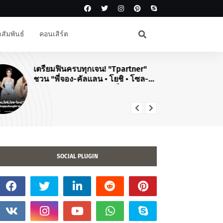
สัมพันธ์
คอนเสิร์ต
เตรียมฟินครบทุกเจน! "Tpartner"
#J
ชวน "พี่จอง-คัลแลน • โยชิ • โซล-
สิ
โมเน่" เสิร์ฟโมเมนต์จัดเต็มในงาน
คอ
"Airport Carnival ทริปไหนก็ใจฟู"
TO
20
SOCIAL PLUGIN