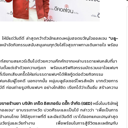
ห้มีแต่วันดีดี ล่าสุดคว้าตัวนักแสดงหนุ่
มฮอตขวัญใจออลเจน
“บลู-
นหน้
าจัดกิจกรรมสนับสนุนคนทุกวัยใส่
ใจสุขภาพทางเดินหายใจ พร้อม
ท์สยามสแควร์เต็มไปด้
วยความคึกคักจากเหล่
าบรรดาแฟนคลับที่มา
ตั้งแต่เช้
าด้วยความทุ่มเท พร้อมเสริฟกิจกรรมมั
ดรวมเอาใจแฟนๆ
่เรียกเสียงกรี๊
ดให้แก่บรรดาแฟนๆได้ฟีลกู้ดต่
อด้วยกิจกรรม
นคลับผู้โชคดี นอกจากนั้น หนุ่มบลูยังเซอร์ไพรส์หนัก มากด้วยการ
มีดี ก่อนถ่ายรูปกับแฟนๆ อย่างใกล้ชิด เรียกได้ว่าเต็มอิ่ม สร้างความ
ขายร้านยา บริษัท เกร๊ต อิสเทอร์น ดรั๊ก จำกัด (
GED)
หนึ่งในบริษัทผู้
คอลเจน” ยาบรรเทาหวัด ปวดศีรษะและเป็นไข้ กล่าวว่า
“เพื่อเป็นการ
างคนไทย ให้มีสุขภาพที่ดี และมีแต่วันดีดี เราได้ออกแคมเปญล่าสุด
งวั
ยรุ่นและวัยทำงาน เพื่อพร้อมในการสู้ชีวิตและเผชิ
ญกับ