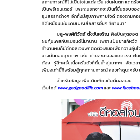
สถานการณ์ที่ไม่เป็นใจในแต่
ละวัน เช่นฝนตก แดดร้อ
เป็นพรีเซนเตอร์ เพราะนอกจากจะเป็นที่ชื่
นชอบของกล
อุปสรรคต่างๆ อีกทั้งมีสุขภาพกายใจดี ตรงตามคอนเ
ที่
ดีเหมือนเช่นแคมเปญสื่อสารอื่นๆ ที่ผ่านมา”
บลู-พงศ์ทิวัตถ์ ตั้งวันเจริญ
ศิลปินสุตฮอต กล
ผมคุ้นเคยกับแบรนด์นี้มานาน เพราะเป็นยาแก้หวัด
ทำงานผมก็มีดี
คอลเจนพกติดตัวเสมอเพื่อความอุ่
นใ
อาจบั่นทอนสุขภาพ เช่น ถ่ายละครเจอแดดแรง ฝนตก ล
ต้อง รู้สึกครั่นเนื้อครั่นตัวก็ดื่
มน้ำอุ่นมากๆ จัดเวลา
เพียงเท่านี้ก็พร้อมสู้ทุ
กสถานการณ์ ลองทำดูนะครับ แล
สำหรับข้อมูลเพิ่มเติมเกี่ยวกั
บดีคอ
เว็บไซต์
www.gedgoodlife.com
และ
www.facebook