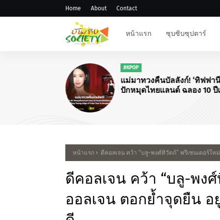
Home
About
Contact
หน้าแรก
ซุบซิบซุปตาร์
#KPOP
แม่มาทวงคืนบัลลังก์! ‘ทิฟฟานี 
ปักหมุดไทยแลนด์ ฉลอง 10 ปีเ
โซโล่กับคอนเสิร์ตใหญ่ "Tiff
Young: Edge of Calm Tour in
Bangkok"
หน้าแรก
ดีคอลเจน คว้า “บลู-พงศ์ทิวัตถ์” พรีเซนเตอร์ใหม
ดีคอลเจน คว้า “บลู-พงศ์
ออลเจน ตอกย้ำจุดยืน อยู