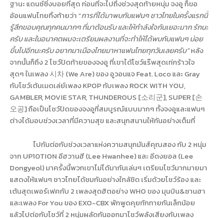
ฐานะ แดนซ์ซิ่งบอยที่สุด ก่อนที่จะไปถึงช่วงสุดท้ายหนุ่ม จงอู ก็ขอ
อ้อนแฟนไทยทิ้งท้ายว่า
“
การที่ได้มาพบกับแฟนๆ ชาวไทยในครั้งแรกนี้
รู้สึกขอบคุณทุกคนมากๆ ที่มาต้อนรับ และให้กำลังใจกันเยอะมาก รักนะ
ครับ และในอนาคตผมจะเตรียมผลงานที่จะทำให้ได้พบกับแฟนๆ บ่อย
ขึ้นไปอีกนะครับ อยากมาเมืองไทยมาหาแฟนไทยทุกวันเลยครับ
”
หลัง
จากนั้นก็ถึง 2 โชว์ปิดท้ายของจงอู ที่เขาได้โชว์แร๊พสุดเท่กร้าวใจ
สุดๆ ในเพลง
시차
(We Are)
ของ อูวอนแจ
Feat. Loco
และ
Gray
กับโชว์เต้นเมดเล่ย์เพลง
KPOP
กับเพลง
ROCK WITH YOU,
GAMBLER, MOVIE STAR, THUNDEROUS [
소리군
], SUPER [
손
오공
]
ถือเป็นโชว์ปิดของจงอูที่สมบูรณ์แบบมากๆ ทั้งจงอูและแฟนๆ
ต่างได้มอบช่วงเวลาที่มีความสุข และสนุกสนานให้กันอย่างเต็มที่
ไปกันต่อกับช่วงเวลาแห่งความสนุกมันส์คุณสอง กับ 2 หนุ่ม
จาก
UP10TION
อีฮวานฮี (
Lee Hwanhee
) และ อีดงยอล (
Lee
Dongyeol
) มาครั้งนี้พวกเขาไม่ได้มากันเล่นๆ เตรียมโชว์มากมายมา
แสดงให้แฟนๆ ชาวไทยได้ชมกันอย่างใกล้ชิด เริ่มด้วยโชว์ร้อง และ
เต้นสุดเพอร์เฟคกับ
2
เพลงสุดฮิตอย่าง
WHO
ของ มุนบิน
&
ซานฮา
และเพลง
For You
ของ
EXO-CBX
พักพูดคุยทักทายกันเล็กน้อย
แล้วไปต่อกับโชว์ที่ 2 หนุ่มผลัดกันออกมาโชว์พลังเสียงกับเพลง