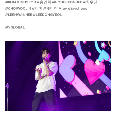
#KUMJUNHYEON
#
홍건희
#HONGKEONHEE
#
최우진
#CHOIWOOJIN
#
제이
#
제이창
#jay #jaychang
#LEEHWANHEE #LEEDONGYEOL
#YGLOBAL