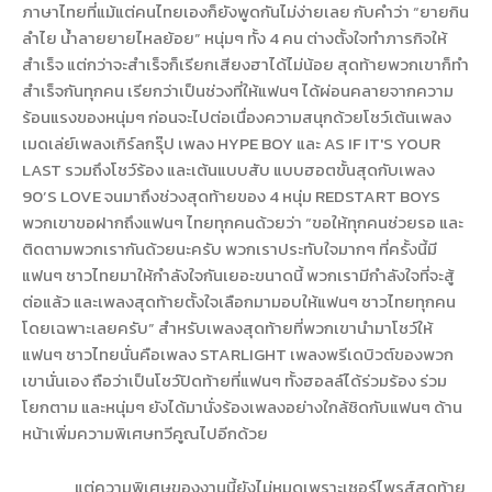
ภาษาไทยที่แม้แต่คนไทยเองก็ยังพูดกันไม่ง่ายเลย กับคำว่า
“
ยายกิน
ลำไย น้ำลายยายไหลย้อย
”
หนุ่มๆ ทั้ง 4 คน ต่างตั้งใจทำภารกิจให้
สำเร็จ แต่กว่าจะสำเร็จก็เรียกเสียงฮาได้ไม่น้อย สุดท้ายพวกเขาก็ทำ
สำเร็จกันทุกคน เรียกว่าเป็นช่วงที่ให้แฟนๆ ได้ผ่อนคลายจากความ
ร้อนแรงของหนุ่มๆ ก่อนจะไปต่อเนื่องความสนุกด้วยโชว์เต้นเพลง
เมดเล่ย์เพลงเกิร์ลกรุ๊ป เพลง
HYPE BOY
และ
AS IF IT'S YOUR
LAST
รวมถึงโชว์ร้อง และเต้นแบบสับ แบบฮอตขั้นสุดกับเพลง
90’S LOVE
จนมาถึงช่วงสุดท้ายของ 4 หนุ่ม
REDSTART
BOYS
พวกเขาขอฝากถึงแฟนๆ ไทยทุกคนด้วยว่า
“
ขอให้ทุกคนช่วยรอ และ
ติดตามพวกเรากันด้วยนะครับ พวกเราประทับใจมากๆ ที่ครั้งนี้มี
แฟนๆ ชาวไทยมาให้กำลังใจกันเยอะขนาดนี้ พวกเรามีกำลังใจที่จะสู้
ต่อแล้ว และเพลงสุดท้ายตั้งใจเลือกมามอบให้แฟนๆ ชาวไทยทุกคน
โดยเฉพาะเลยครับ
”
สำหรับเพลงสุดท้ายที่พวกเขานำมาโชว์ให้
แฟนๆ ชาวไทยนั่นคือเพลง
STARLIGHT
เพลงพรีเดบิวต์ของพวก
เขานั่นเอง ถือว่าเป็นโชว์ปิดท้ายที่แฟนๆ ทั้งฮอลล์ได้ร่วมร้อง ร่วม
โยกตาม และหนุ่มๆ ยังได้มานั่งร้องเพลงอย่างใกล้ชิดกับแฟนๆ ด้าน
หน้าเพิ่มความพิเศษทวีคูณไปอีกด้วย
แต่ความพิเศษของงานนี้ยังไม่หมดเพราะเซอร์ไพรส์สุดท้าย