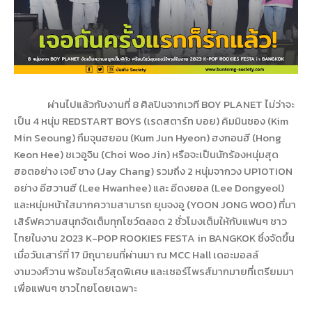
ผ่านไปแล้วกับงานที่
8
ศิลปินจากเวที
BOY PLANET
ไม่ว่าจะ
เป็น 4 หนุ่ม
REDSTART
BOYS
(เรดสตาร์ท บอย) คิมมินซอง (
Kim
Min Seoung
) กึมจุนฮยอน (
Kum Jun Hyeon
) ฮงกอนฮี (
Hong
Keon Hee
) ชเวอูจิน (
Choi Woo Jin
) หรือจะเป็นนักร้องหนุ่มสุด
ฮอตอย่าง เจย์ ชาง (
Jay Chang
) รวมถึง
2
หนุ่มจากวง
UP10TION
อย่าง อีฮวานฮี (
Lee Hwanhee
) และ อีดงยอล (
Lee Dongyeol
)
และหนุ่มหน้าใสมากความสามารถ ยุนจงอู (
YOON JONG WOO
) ที่มา
เสิร์ฟความสนุกจัดเต็มทุกโชว์ตลอด 2 ชั่วโมงเต็มให้กับแฟนๆ ชาว
ไทยในงาน 2023
K-POP ROOKIES FESTA in BANGKOK
ซึ่งจัดขึ้น
เมื่อวันเสาร์ที่
17
มิถุนายนที่ผ่านมา ณ
MCC Hall
เดอะมอลล์
งามวงศ์วาน พร้อมโชว์สุดพิเศษ และเซอร์ไพรส์มากมายที่เตรียมมา
เพื่อแฟนๆ ชาวไทยโดยเฉพาะ