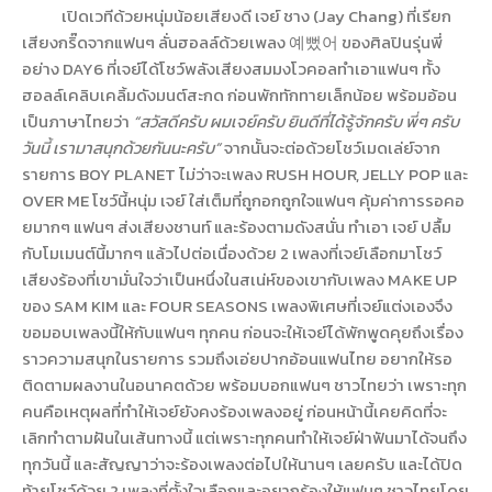
เปิดเวทีด้วยหนุ่มน้อยเสียงดี เจย์ ชาง (
Jay Chang
) ที่เรียก
เสียงกริ๊ดจากแฟนๆ ลั่นฮอลล์ด้วยเพลง
예뻤어
ของศิลปินรุ่นพี่
อย่าง
DAY6
ที่เจย์ได้โชว์พลังเสียงสมมงโวคอลทำเอาแฟนๆ ทั้ง
ฮอลล์เคลิบเคลิ้มดังมนต์สะกด ก่อนพักทักทายเล็กน้อย พร้อมอ้อน
เป็นภาษาไทยว่า
“
สวัสดีครับ ผมเจย์ครับ ยินดีที่ได้รู้จักครับ พี่ๆ ครับ
วันนี้ เรามาสนุกด้วยกันนะครับ
”
จากนั้นจะต่อด้วยโชว์เมดเล่ย์จาก
รายการ
BOY PLANET
ไม่ว่าจะเพลง
RUSH HOUR, JELLY POP
และ
OVER ME
โชว์นี้หนุ่ม เจย์ ใส่เต็มที่ถูกอกถูกใจแฟนๆ คุ้มค่าการรอคอ
ยมากๆ แฟนๆ ส่งเสียงชานท์ และร้องตามดังสนั่น ทำเอา เจย์ ปลื้ม
กับโมเมนต์นี้มากๆ แล้วไปต่อเนื่องด้วย 2 เพลงที่เจย์เลือกมาโชว์
เสียงร้องที่เขามั่นใจว่าเป็นหนึ่งในสเน่ห์ของเขากับเพลง
MAKE UP
ของ
SAM KIM
และ
FOUR SEASONS
เพลงพิเศษที่เจย์แต่งเองจึง
ขอมอบเพลงนี้ให้กับแฟนๆ ทุกคน ก่อนจะให้เจย์ได้พักพูดคุยถึงเรื่อง
ราวความสนุกในรายการ รวมถึงเอ่ยปากอ้อนแฟนไทย อยากให้รอ
ติดตามผลงานในอนาคตด้วย พร้อมบอกแฟนๆ ชาวไทยว่า เพราะทุก
คนคือเหตุผลที่ทำให้เจย์ยังคงร้องเพลงอยู่ ก่อนหน้านี้เคยคิดที่จะ
เลิกทำตามฝันในเส้นทางนี้ แต่เพราะทุกคนทำให้เจย์ฝ่าฟันมาได้จนถึง
ทุกวันนี้ และสัญญาว่าจะร้องเพลงต่อไปให้นานๆ เลยครับ และได้ปิด
ท้ายโชว์ด้วย
2
เพลงที่ตั้งใจเลือกและอยากร้องให้แฟนๆ ชาวไทยโดย