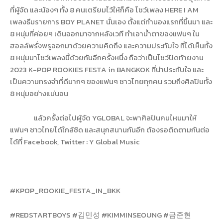
ที่ผู้จัด และน้องๆ ทั้ง 8 คนเตรียมไว้ให้ก็คือ โชว์เพลง
HERE I AM
เพลงธีมรายการ
BOY PLANET
นั่นเอง ตั้งแต่ทำนองแรกที่ขึ้นมา และ
8 หนุ่มที่ค่อยๆ เดินออกมาจากหลังเวที ทำเอาน้ำตาของแฟนๆ ใน
ฮอลล์พรั่งพรูออกมาด้วยความคิดถึง และความประทับใจ ที่ได้เห็นทั้ง
8 หนุ่มมาโชว์เพลงนี้ด้วยกันอีกครั้งหนึ่ง ถือว่าเป็นโชว์ปิดท้ายงาน
2023
K-POP ROOKIES FESTA in BANGKOK
ที่น่าประทับใจ และ
เป็นความทรงจำที่ดีมากๆ ของแฟนๆ ชาวไทยทุกคน รวมถึงศิลปินทั้ง
8 หนุ่มอย่างแน่นอน
แล้วครั้งต่อไปผู้จัด
YGLOBAL
จะพาศิลปินคนไหนมาให้
แฟนๆ ชาวไทยได้ใกล้ชิด และสนุกสนานกันอีก ต้องรอติดตามกันต่อ
ได้ที่
Facebook,
Twitter : Y Global Music
#KPOP_ROOKIE_FESTA_IN_BKK
#REDSTARTBOYS #
김민성
#KIMMINSEOUNG
#
금준현