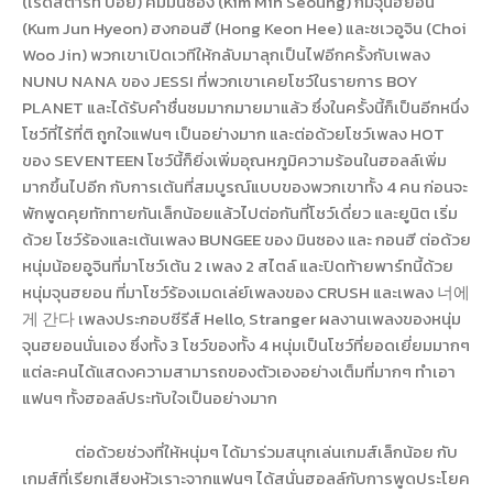
(เรดสตาร์ท บอย) คิมมินซอง (
Kim Min Seoung
) กึมจุนฮยอน
(
Kum Jun Hyeon
) ฮงกอนฮี (
Hong Keon Hee
) และชเวอูจิน (
Choi
Woo Jin
) พวกเขาเปิดเวทีให้กลับมาลุกเป็นไฟอีกครั้งกับเพลง
NUNU NANA
ของ
JESSI
ที่พวกเขาเคยโชว์ในรายการ
BOY
PLANET
และได้รับคำชื่นชมมากมายมาแล้ว ซึ่งในครั้งนี้ก็เป็นอีกหนึ่ง
โชว์ที่ไร้ที่ติ ถูกใจแฟนๆ เป็นอย่างมาก และต่อด้วยโชว์เพลง
HOT
ของ
SEVENTEEN
โชว์นี้ก็ยิ่งเพิ่มอุณหภูมิความร้อนในฮอลล์เพิ่ม
มากขึ้นไปอีก กับการเต้นที่สมบูรณ์แบบของพวกเขาทั้ง 4 คน ก่อนจะ
พักพูดคุยทักทายกันเล็กน้อยแล้วไปต่อกันที่โชว์เดี่ยว และยูนิต เริ่ม
ด้วย โชว์ร้องและเต้นเพลง
BUNGEE
ของ มินซอง และ กอนฮี ต่อด้วย
หนุ่มน้อยอูจินที่มาโชว์เต้น 2 เพลง 2 สไตล์ และปิดท้ายพาร์ทนี้ด้วย
หนุ่มจุนฮยอน ที่มาโชว์ร้องเมดเล่ย์เพลงของ
CRUSH
และเพลง
너에
게
간다
เพลงประกอบซีรีส์
Hello, Stranger
ผลงานเพลงของหนุ่ม
จุนฮยอนนั่นเอง ซึ่งทั้ง 3 โชว์ของทั้ง 4 หนุ่มเป็นโชว์ที่ยอดเยี่ยมมากๆ
แต่ละคนได้แสดงความสามารถของตัวเองอย่างเต็มที่มากๆ ทำเอา
แฟนๆ ทั้งฮอลล์ประทับใจเป็นอย่างมาก
ต่อด้วยช่วงที่ให้หนุ่มๆ ได้มาร่วมสนุกเล่นเกมส์เล็กน้อย กับ
เกมส์ที่เรียกเสียงหัวเราะจากแฟนๆ ได้สนั่นฮอลล์กับการพูดประโยค