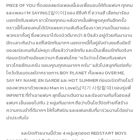
PIECE OF YOU
ที่ดงยอลแต่งเพลงนี้เองเพื่อมอบให้กับแฟนๆ ทุกคน
และเพลง
I’M SAYING [
말이야
]
ของ อีซึงกิ ที่ ฮวานฮี เลือกมาร้อง
บอกรักกับแฟนๆ ชาวไทยทุกคน หลังจากนั้นพักพูดคุยกันอีกครั้ง
คราวนี้ทั้งสองคนได้เปิดเผยความลับถึงเรื่องราวความเป็นมาของ
พวกเขาทั้งคู่ ซึ่งพวกเขาได้เดบิวต์มากว่า 8 ปีแล้ว อยู่ด้วยกันมานาน
มีทะเลาะกันบ้าง แต่ก็สนิทกันมากๆ นอกจากนี้ทั้งคู่ยังต่างชมถึงข้อดี
ของแต่ละคนกันไม่หยุด เชื่อแล้วว่าสนิทกัน และเป็นเพื่อนรักกันจริงๆ
ก่อนจะปิดท้ายอ้อนหวานๆ ถึงแฟนไทย
“
หวังว่าจะได้พบกับแฟนๆ
ชาวไทยอีกนะครับ ขอบคุณทุกคนมากๆ ครับ
”
แล้วไปสนุกกันต่อกับ
โชว์เต้นเมดเลย์
จากรายการ
BOY PLANET
ทั้งเพลง
OVER ME,
SAY MY NAME, EN GARDE
และ
HOT SUMMER
ก่อนจะปิดท้ายโชว์
ของพวกเขาด้วยเพลง
Man In Love(
남자가
사랑할
때
)
ของรุ่นพี่
INFINITE
ที่ทำเอาแฟนๆ ลุกขึ้นมาเต้นตาม และร้องตามกันทั้งฮอลล์
แฟนๆ เอ็นจอยไปกับ 2 หนุ่มกันมากๆ ถือว่าเป็นโชว์ปิดท้ายที่สร้าง
ความทรงจำที่ดีมากๆ ให้ทั้งศิลปิน และแฟนคลับที่มาร่วมงานได้อย่าง
น่าประทับใจ
และปิดท้ายงานนี้ด้วย 4 หนุ่มสุดฮอต
REDSTART
BOYS