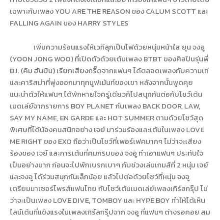
เฉพาะกับเพลง
YOU ARE THE REASON
ของ
CALUM SCOTT
และ
FALLING AGAIN
ของ
HARRY STYLES
เพิ่มความร้อนแรงให้เวทีลุกเป็นไฟด้วยหนุ่มหน้าใส ยุน จงอู
(
YOON JONG WOO
) ที่เปิดตัวด้วยเต้นเพลง
BTBT
ของศิลปินรุ่นพี่
B.I.
(คิม ฮันบิน) เรียกเสียงกริ๊ดจากแฟนๆ ได้ตลอดเพลงกับความเท่
และคาริสม่าที่พุ่งออกมาทุกมูฟเม้นท์ของเขา หลังจากนั้นพูดคุย
แนะนำตัวให้แฟนๆ ได้พักหายใจครู่เดียวก็ไปสนุกกันต่อกับโชว์เต้น
เมดเล่ย์จากรายการ
BOY PLANET
กับเพลง
BACK DOOR, LAW,
SAY MY NAME, EN GARDE
และ
HOT SUMMER
ตามด้วยโชว์สุด
พิเศษที่ได้น้องคนสนิทอย่าง เจย์ มาร่วมร้องและเต้นในเพลง
LOVE
ME RIGHT
ของ
EXO
ถือว่าเป็นโชว์ที่เพอร์เฟคมากๆ ไม่ว่าจะเสียง
ร้องของ เจย์ และการเต้นที่คมกริบของ จงอู ทำเอาแฟนๆ ประทับใจ
เป็นอย่างมาก ก่อนจะไปพักเบรกเบาๆ กับช่วงเล่นเกมส์ที่ 2 หนุ่ม เจย์
และจงอู ได้ร่วมสนุกกันเล็กน้อย แล้วไปต่อด้วยโชว์ที่หนุ่ม จงอู
เตรียมมาเซอร์ไพรส์แฟนไทย กับโชว์เต้นเมดเล่ย์เพลงเกิร์ลกรุ๊ป ไม่
ว่าจะเป็นเพลง
LOVE DIVE, TOMBOY
และ
HYPE BOY
ทำให้ได้เห็น
ไลน์เต้นที่แข็งแรงในเพลงเกิร์ลกรุ๊ปจาก จงอู ที่แฟนๆ ต่างรอคอย สม