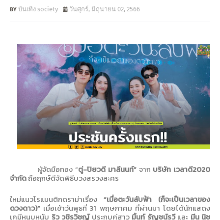
บันเทิง society
วันศุกร์, มิถุนายน 02, 2566
ผู้จัดมือทอง “
ตู่-ปิยวดี มาลีนนท์”
จาก
บริษัท เวลาดี
2020
จำกัด
ถือฤกษ์ดีจัดพิธีบวงสรวงละคร
ใหม่แนวโรแมนติกดราม่าเรื่อง
“
เมื่อตะวันลับฟ้า
(
ก็จะเป็นเวลาของ
ดวงดาว
)”
เมื่อเช้าวันพุธที่
31
พฤษภาคม ที่ผ่านมา โดยได้นักแสดง
เคมีหนุบหนับ
ริว วชิรวิชญ์
ประกบคู่สาว
มิ้นท์ รัญชน์รวี
และ
มีน นิช