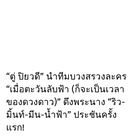
“ตู่ ปิยวดี” นำทีมบวงสรวงละคร
“เมื่อตะวันลับฟ้า (ก็จะเป็นเวลา
ของดวงดาว)” ดึงพระนาง “ริว-
มิ้นท์-มีน-น้ำฟ้า” ประชันครั้ง
แรก!