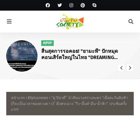
#FANMEETING
💛 HWANG IN YOUP FANMEETING IN BKK
💛
หน้าแรก
#3plusnews
“ตู่ ปิยวดี” นำทีมบวงสรวงละคร “เมื่อตะวันลับฟ้า
(ก็จะเป็นเวลาของดวงดาว)” ดึงพระนาง “ริว-มิ้นท์-มีน-น้ำฟ้า” ประชันครั้ง
แรก!