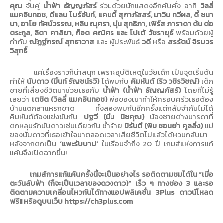
คุณ
จับคู่
น้ำฟ้า ธัญญภัสร์
ร่วมด้วยนักแสดงอีกคับคั่ง อาทิ
วิลลี่
แมคอินทอช
,
ดีแลน ไบร์อันท์
,
แคนดี้ สุภาภัสสร์
,
มาวิน ทวีผล
,
ดี้ ชนา
นา
,
อาโย ทัศน์วรรณ
,
หลิน ณุศรา
,
นุ่น สุทธิภา
,
เฟิร์ส ภาราดา ต้น ต่อ
ตระกูล
,
ลิตา คาลิยา
,
ก็อต คณิศร และ โปเต้ วัชรายุธ์
พร้อมด้วยผู้
กำกับ
ณัฏฐ์กรณ์ สุทธาวาส
และ ผู้ประพันธ์
วดี
หรือ
สรรัตน์ จิรบวร
วิสุทธิ์
แค่เรื่องราวก็น่าสนุก เพราะอุบัติเหตุในวัยเด็ก เป็นจุดเริ่มต้น
ทำให้
นับดาว
(
มิ้นท์ รัญชน์รวี
)
ได้พบกับ
คิมหันต์
(
ริว วชิรวิชญ์
)
เด็ก
ชายที่เสี่ยงชีวิตมาช่วยเธอกับ
น้ำฟ้า
(
น้ำฟ้า ธัญญภัสร์
)
โดยที่ไม่รู้
เลยว่า
เตชิต
(
วิลลี่ แมคอินทอช
)
พ่อของเขาทำให้ครอบครัวเธอต้อง
บ้านแตกสาแหรกขาด ทั้งสองพบกันอีกครั้งแต่กลับจำกันไม่ได้
คิมหันต์ต้องแข่งขันกับ
ปฐวี
(
มีน นิชคุณ
)
น้องชายต่างมารดาที่
ตกหลุมรักนับดาวเช่นเดียวกัน ซ้ำร้าย
มิรันตี
(
พิม ซอนย่า คูลลิ่ง
)
แม่
ของนับดาวที่เธอเข้าใจมาตลอดเวลาเสียชีวิตไปแล้วได้หวนกลับมา
หลังจากตกเป็น
‘
แพะรับบาป
’
ในเรือนจำถึง
20
ปี
เกมส์แห่งการแก้
แค้นจึงเปิดฉากขึ้น
!
เกมส์การแก้แค้นครั้งนี้จะเป็นอย่างไร รอติดตามชมได้ใน
“
เมื่อ
ตะวันลับฟ้า
(
ก็จะเป็นเวลาของดวงดาว
)”
เร็ว ๆ ทางช่อง
3
และรอ
ติดตามความเคลื่อนไหวกันได้ทางแอปพลิเคชั่น
3Plus
ดาวน์โหลด
ฟรี!! หรือดูบนเว็บ
https://ch3plus.com