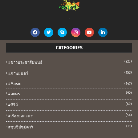
.
CATEGORIES
(325)
#ข่าวประชาสัมพันธ์
(153)
#ภาพยนตร์
#music
(147)
(92)
#ละคร
(69)
#ซีรีส์
(54)
#เรื่องย่อละคร
(31)
#ซุบซิปซุปตาร์