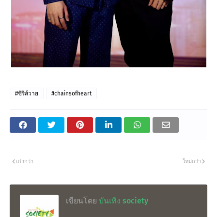
#ซีรีส์วาย
#chainsofheart
เก่ากว่า
ใหม่กว่า
เขียนโดย
บันเทิง society