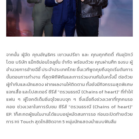
จากนั้น ผู้จัด คุณอัญธิศร เชาวนปรีชา และ คุณศุภกิตติ์ กันอุปัทว์
โดย บริษัท แม็กซิม่อนโซลูชั่น จำกัด พร้อมด้วย คุณผ่านศึก ธงรบ ผู้
อำนวยการอ้ายฉีอี้ ประจำประเทศไทย ขึ้นเวทีพูดคุยถึงจุดเริ่มต้นการ
ขั้นตอนการทำงาน ที่สุดพิถีพิถันและการร่วมงานกันในครั้งนี้ ต่อด้วย
ผู้กำกับและนักแสดง ฝากผลงานให้ติดตาม ทั้งยังมีกิจกรรมสุดพิเศษ
แจกเสื้อ และโปสเตอร์ ซีรีส์ “ตรวนธรณี (Chains of heart)” ที่ทำให้
แฟน ๆ ผู้โชคดีเต็มอิ่มจุใจแบบจุก ๆ ซึ่งเมื่อถึงช่วงเวลาที่ทุกคนรอ
คอย ช่วงเวลาในการรับชม ซีรีส์ “ตรวนธรณี (Chains of heart)”
EP. 1ก็สะกดผู้ชมในงานได้แบบอยู่หมัดสมการรอ ก่อนจะปิดท้ายด้วย
การ Hi Touch สุดใกล้ชิดจาก 5 หนุ่มนักแสดงนำแบบฟินลืม