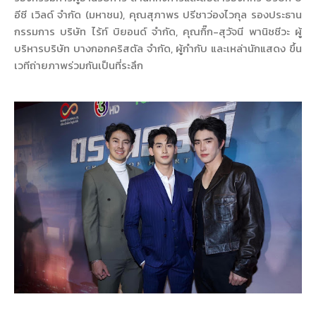
อีซี เวิลด์ จำกัด (มหาชน), คุณสุภาพร ปรีชาว่องไวกุล รองประธาน
กรรมการ บริษัท ไร้ท์ บิยอนด์ จำกัด, คุณกิ๊ก-สุวัจนี พานิชชีวะ ผู้
บริหารบริษัท บางกอกคริสตัล จำกัด, ผู้กำกับ และเหล่านักแสดง ขึ้น
เวทีถ่ายภาพร่วมกันเป็นที่ระลึก