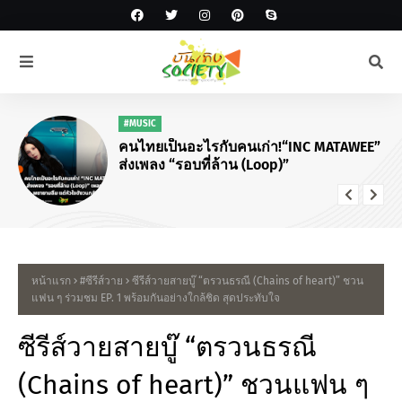
#MUSIC
คนไทยเป็นอะไรกับคนเก่า!“INC MATAWEE”
ส่งเพลง “รอบที่ล้าน (Loop)”
หน้าแรก
#ซีรีส์วาย
ซีรีส์วายสายบู๊ “ตรวนธรณี (Chains of heart)” ชวน
แฟน ๆ ร่วมชม EP. 1 พร้อมกันอย่างใกล้ชิด สุดประทับใจ
ซีรีส์วายสายบู๊ “ตรวนธรณี
(Chains of heart)” ชวนแฟน ๆ