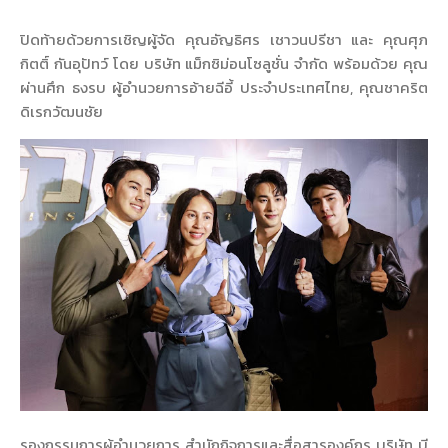
ปิดท้ายด้วยการเชิญผู้จัด คุณอัญธิศร เชาวนปรีชา และ คุณศุภ
กิตติ์ กันอุปัทว์ โดย บริษัท แม็กซิม่อนโซลูชั่น จำกัด พร้อมด้วย คุณ
ผ่านศึก ธงรบ ผู้อำนวยการอ้ายฉีอี้ ประจำประเทศไทย, คุณชาคริต
ดิเรกวัฒนชัย
รองกรรมการผู้อำนวยการ สำนักกิจการและสื่อสารองค์กร บริษัท บี