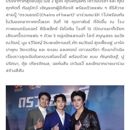
บรรยากาศสุดอบอุ่น เมื่อ 2 ผู้จัด คุณอัญธิศร เชาวนปรีชา และ คุณ
ศุภกิตติ์ กันอุปัทว์ เชิญแขกผู้มีเกียรติ พร้อมด้วยแฟน ๆ ซีรีส์วาย
สายบู๊ “ตรวนธรณี (Chains of heart)” มาร่วมชม EP. 1 ไปพร้อมกัน
ในวันออกอากาศครั้งแรก วันที่ 18 กุมภาพันธ์ ที่จัดขึ้น ณ โรง
ภาพยนตร์เมเจอร์ ซีนีเพล็กซ์ รัชโยธิน โรงที่ 13 เปิดงานมาก็เรียก
เสียงกรี๊ดจากแฟน ๆ ด้วย 5 หนุ่มนักแสดงนำ ไฮด์ ศรุญสธร ธนวัช
ณวัฒน์, บูม รวีวิชญ์ จิระพงษ์กานนท์, คัท ธนวัฒน์ สุขเฟื่องฟู, มาร์ค
ปาหุณ จิยะเจริญ และ ชะเอม อลงกรณ์ เชาวนปรีชา ที่จะมาดำเนิน
เรื่องราวสุดเข้มข้นครบรสในครั้งนี้ พร้อมด้วย แบม กัญกนิษฐ์, ปู
ปริศนา, ตุ้ย เกียรติกมล, จอห์นสัน เทวินธวิ์ และอีกมากมายมาร่วม
สร้างสีสัน