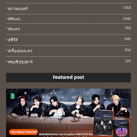
(153)
#ภาพยนตร์
#music
(146)
(92)
#ละคร
(69)
#ซีรีส์
(54)
#เรื่องย่อละคร
(31)
#ซุบซิปซุปตาร์
Featured post