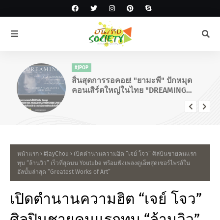
#JPOP
สิ้นสุดการรอคอย! "ยามะพี" ปักหมุด
คอนเสิร์ตใหญ่ในไทย "DREAMING
TOMOHISA YAMASHITA TOUR 2026"
หน้าแรก
#JayChou
เปิดตำนานความฮิต “เจย์ โจว” ศิลปินชายคนแรก
ทุบ “ล้านวิว” เร็วที่สุดบน Youtube พร้อมฟังเพลงดูเอ็ทสุดเซอร์ไพรส์ใน
อัลบั้มล่าสุด “Greatest Works of Art”
เปิดตำนานความฮิต “เจย์ โจว”
ศิลปินชายคนแรกทุบ “ล้านวิว”