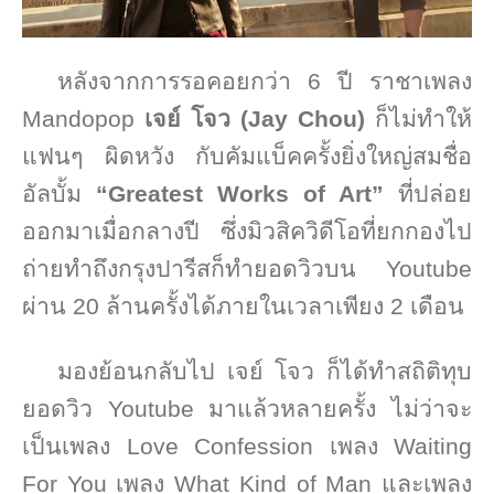
หลังจากการรอคอยกว่า
6
ปี ราชาเพลง
Mandopop
เจย์ โจว (
Jay Chou
)
ก็ไม่ทำให้
แฟนๆ ผิดหวัง กับคัมแบ็คครั้งยิ่งใหญ่สมชื่อ
อัลบั้ม
“
Greatest Works of Art
”
ที่ปล่อย
ออกมาเมื่อกลางปี ซึ่งมิวสิควิดีโอที่ยกกองไป
ถ่ายทำถึงกรุงปารีสก็ทำยอดวิวบน
Youtube
ผ่าน
20
ล้านครั้งได้ภายในเวลาเพียง
2
เดือน
มองย้อนกลับไป เจย์ โจว ก็ได้ทำสถิติทุบ
ยอดวิว
Youtube
มาแล้วหลายครั้ง ไม่ว่าจะ
เป็นเพลง
Love Confession
เพลง
Waiting
For You
เพลง
What Kind of Man
และเพลง