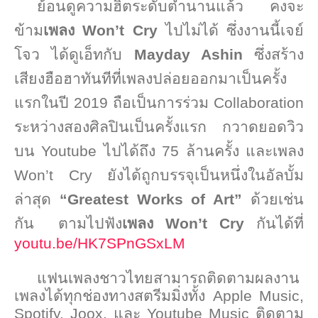
ย้อนดูความฮิตระดับตำนานแล้ว คงจะ
ข้าม
เพลง
Won’t Cry
ไปไม่ได้ ซึ่งงานนี้เจย์
โจว ได้ดูเอ็ทกับ
Mayday Ashin
ซึ่งสร้าง
เสียงฮือฮาทันทีที่เพลงปล่อยออกมาเป็นครั้ง
แรกในปี
2019
ถือเป็นการร่วม
Collaboration
ระหว่างสองศิลปินเป็นครั้งแรก กวาดยอดวิว
บน
Youtube
ไปได้ถึง
75
ล้านครั้ง และเพลง
Won’t Cry
ยังได้ถูกบรรจุเป็นหนึ่งในอัลบั้ม
ล่าสุด
“Greatest Works of Art”
ด้วยเช่น
กัน
ตามไปฟัง
เพลง
Won’t Cry
กันได้ที่
youtu.be/HK7SPnGSxLM
แฟนเพลงชาวไทยสามารถติดตามผลงาน
เพลงได้ทุกช่องทางสตรีมมิ่งทั้ง
Apple Music,
Spotify, Joox,
และ
Youtube Music
ติดตาม