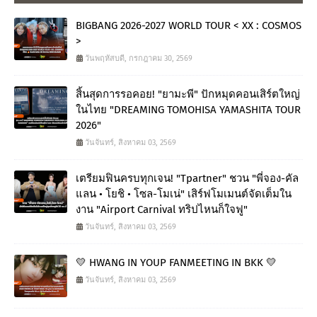
BIGBANG 2026-2027 WORLD TOUR < XX : COSMOS
>
วันพฤหัสบดี, กรกฎาคม 30, 2569
สิ้นสุดการรอคอย! "ยามะพี" ปักหมุดคอนเสิร์ตใหญ่
ในไทย "DREAMING TOMOHISA YAMASHITA TOUR
2026"
วันจันทร์, สิงหาคม 03, 2569
เตรียมฟินครบทุกเจน! "Tpartner" ชวน "พี่จอง-คัล
แลน • โยชิ • โซล-โมเน่" เสิร์ฟโมเมนต์จัดเต็มใน
งาน "Airport Carnival ทริปไหนก็ใจฟู"
วันจันทร์, สิงหาคม 03, 2569
💛 HWANG IN YOUP FANMEETING IN BKK 💛
วันจันทร์, สิงหาคม 03, 2569