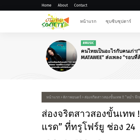
Home
About
Contact
หน้าแรก
ซุบซิบซุปตาร์
#MUSIC
คนไทยเป็นอะไรกับคนเก่า!“I
MATAWEE” ส่งเพลง “รอบที่ล้
(Loop)”
หน้าแรก
#ภาพยนตร์
ส่องจริตสาวสองขั้นเทพ !! “หม่ำ จ๊กม
ส่องจริตสาวสองขั้นเทพ !!
แรด” ที่ทรูโฟร์ยู ช่อง 24