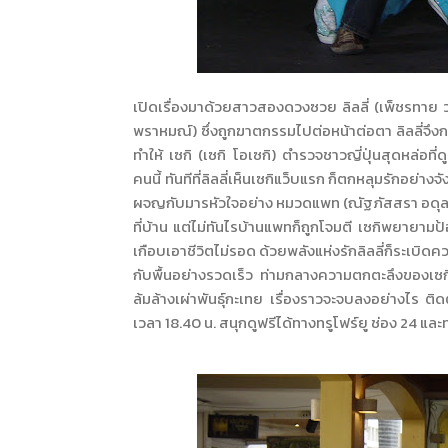
เปิดเรื่องมาด้วยสาวสองดวงซวย ลิลลี่ (เพ็ชรทาย วง
พราหมณ์) ซึ่งถูกฆาตกรรมไปต่อหน้าต่อตา ลิลลี่จึง
ทำให้ เซกิ (เซกิ โอเซกิ) ตำรวจชาวญี่ปุ่นสุดหล่อท
คนนี้ ทันทีที่ลิลลี่เห็นเซกิแว็บแรก ก็ตกหลุมรักอย่าง
ผจญกับมารหัวใจอย่าง หมวดแพท (ณัฐภัสสรา อดุลยาเม
ที่บ้าน แต่ไม่ทันไรบ้านแพทก็ถูกโจมตี เซกิพยายามป้อ
เกือบเอาชีวิตไม่รอด ด้วยพลังแห่งรักลิลลี่ก็ระเบ
กับพื้นอย่างรวดเร็ว ท่ามกลางความตกตะลึงของเซก
ล้มล้างเผ่าพันธุ์กะเทย เรื่องราวจะจบลงอย่างไร ติ
เวลา 18.40 น. สนุกดูฟรีได้ทางทรูโฟร์ยู ช่อง 24 แล