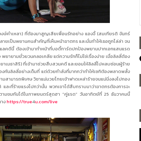
ษ์คำเหลา) ที่ต้องมาสูญเสียเพื่อนรักอย่าง แองจี้ (สมเกียรติ จันทร์
กลายเป็นพยานคนสำคัญที่เห็นหน้าฆาตกร และนั่นทำให้เธอถูกไล่ล่า จน
ี่ดูแลคดีนี้ ต้องเข้ามาทำหน้าที่บอดี้การ์ดปกป้องพยานปากเอกแสนแรด
จัง พยายามยั่วยวนคลอเคลีย แต่ความรักก็ไม่ใช่เรื่องง่าย เมื่อลิลลี่ต้อง
ธาสิริ) ที่เข้ามาช่วยสืบสวนคดี และยอมให้ลิลลี่ไปหลบซ่อนผู้ร้าย
งกันลิลลี่อย่างเต็มที่ แต่ด้วยกำลังที่มากกว่าทำให้เซกิต้องพลาดพลั้ง
ิดความสามารถพิเศษ วิชาแม่มวยไทยเข้าฟาดเหล่าร้ายจนแน่นิ่งลงไปกอง
ิ และที่ร้ายแรงไปกว่านั้น พวกเขาได้สืบทราบมาว่าฆาตกรต้องการจะ
ดตามชมกันได้ในภาพยนตร์สุดฮา “คู่แรด” วันอาทิตย์ที่ 25 ธันวาคมนี้
ะทาง
https://true
4
u.com/live