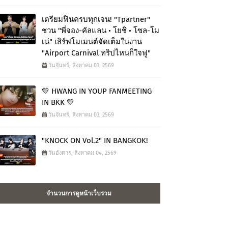
เตรียมฟินครบทุกเจน! "Tpartner"
ชวน "พี่จอง-คัลแลน • โยชิ • โซล-โม
เน่" เสิร์ฟโมเมนต์จัดเต็มในงาน
"Airport Carnival ทริปไหนก็ใจฟู"
วันจันทร์, สิงหาคม 03, 2569
💛 HWANG IN YOUP FANMEETING
IN BKK 💛
วันจันทร์, สิงหาคม 03, 2569
"KNOCK ON Vol.2" IN BANGKOK!
วันอังคาร, สิงหาคม 04, 2569
จำนวนการดูหน้าเว็บรวม