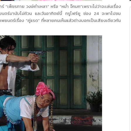
ร์ “เพ็ชรทาย วงษ์คำเหลา” หรือ “หม่ำ จ๊กมก”เพราะไม่ว่าจะเล่นเรื่อง
ยนตร์มานับไม่ถ้วน และวันอาทิตย์นี้ ทรูโฟร์ยู ช่อง 24 จะพาไปชม
นตร์เรื่อง “คู่แรด” ที่หลายคนเห็นแล้วต่างบอกเป็นเสียงเดียวกัน