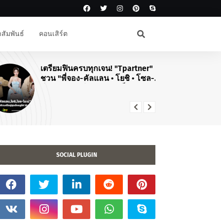
สัมพันธ์
คอนเสิร์ต
เตรียมฟินครบทุกเจน! "Tpartner"
#J
ชวน "พี่จอง-คัลแลน • โยชิ • โซล-
สิ
โมเน่" เสิร์ฟโมเมนต์จัดเต็มในงาน
คอ
"Airport Carnival ทริปไหนก็ใจฟู"
TO
20
SOCIAL PLUGIN