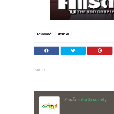
#ภาพยนตร์
#true4u
เก่ากว่า
เขียนโดย
บันเทิง society