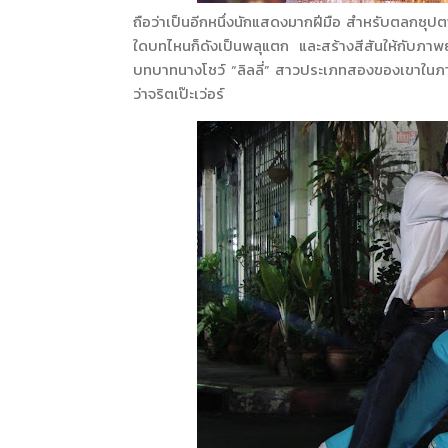
ถือว่าเป็นอีกหนึ่งนักแสดงมากฝีมือ สำหรับตลกซุปตา
ใดบทไหนก็ดังเป็นพลุแตก และสร้างสีสันให้กับภาพ
บทบาทนางโชว์ “ลิลลี่” สาวประเภทสองของเขาในภาพย
ว่าจริตเป๊ะเว่อร์