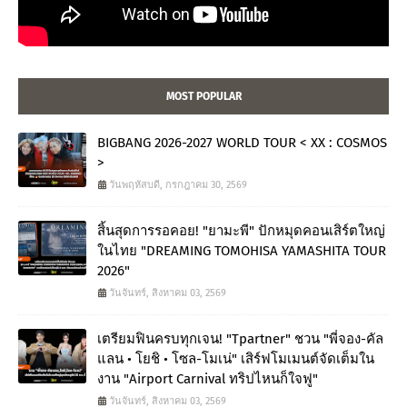
MOST POPULAR
BIGBANG 2026-2027 WORLD TOUR < XX : COSMOS
>
วันพฤหัสบดี, กรกฎาคม 30, 2569
สิ้นสุดการรอคอย! "ยามะพี" ปักหมุดคอนเสิร์ตใหญ่
ในไทย "DREAMING TOMOHISA YAMASHITA TOUR
2026"
วันจันทร์, สิงหาคม 03, 2569
เตรียมฟินครบทุกเจน! "Tpartner" ชวน "พี่จอง-คัล
แลน • โยชิ • โซล-โมเน่" เสิร์ฟโมเมนต์จัดเต็มใน
งาน "Airport Carnival ทริปไหนก็ใจฟู"
วันจันทร์, สิงหาคม 03, 2569