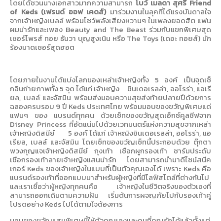
โดยได้ชวนนางเอกสาวมากความสามารถ
โบว์ เมลดา สุศรี
Friend
of Keds (
เฟรนด์ ออฟ เคดส์)
มาร่วมงานในลุคที่ได้แรงบันดาลใจ
จากเจ้าหญิงเบลล์ พร้อมโชว์พลังเสียงหวานๆ ในเพลงยอดฮิต แฟน
ผมน่ารักและเพลง
Beauty and The Beast
ร่วมกับแขกพิเศษสุด
เซอร์ไพรส์ ทอย ธันวา บุญสูงเนิน หรือ
The Toys (
เดอะ ทอยส์) นัก
ร้องมาดเซอร์สุดฮอต
โดยภายในงานได้แบ่งโลกของเหล่าเจ้าหญิงทั้ง 5 องค์ เป็นจุดเช็
กอินถ่ายภาพทั้ง 5 จุด ได้แก่ เจ้าหญิง
ซินเดอเรลล่า
,
ออโรร่า
,
แอเรี
ยล
,
เบลล์ และจัสมิน พร้อมส่งมอบความสุขส่งท้ายปลายปีด้วยการ
ฉลองครบรอบ
9
ปี
Keds
ประเทศไทย พร้อมมอบของขวัญพิเศษแด่
แฟนๆ ของ แบรนด์ทุกคน ด้วยเซ็ทของขวัญสุดเอ็กซ์คูลซีฟจาก
Disney Princess
ที่อัดแน่นไปด้วยเวทมนตร์แห่งความสุขจากเหล่า
เจ้าหญิงดิสนีย์
5
องค์ ได้แก่ เจ้าหญิงซินเดอเรลล่า, ออโรร่า, แอ
เรียล, เบลล์ และจัสมิน โดยเซ็ทของขวัญเซ็ทนี้ประกอบด้วย ตุ๊กตา
พวงกุญแจเจ้าหญิงดิสนีย์ ถุงเท้า เชือกผูกรองเท้า ชาร์มประดับ
เชือกรองเท้าลายเจ้าหญิงแสนน่ารัก โดยสามารถนำมาดีไซน์สนีค
เกอร์
Keds
ของเจ้าหญิงในแบบที่เป็นตัวคุณเองได้ เพราะ
Keds
คือ
แบรนด์รองเท้าที่ออกแบบมาสำหรับผู้หญิงที่มีไลฟ์สไตล์ที่ต่างกันไป
และเราเชื่อว่าผู้หญิงทุกคนคือ เจ้าหญิงในชีวิตจริงของตัวเองที่
สามารถออกเดินตามความฝัน เริ่มต้นการผจญภัยไปกับรองเท้าคู่
โปรดอย่าง
Keds
ไปได้ตามใจต้องการ
มอบของขวัญแสนพิเศษนี้ให้ตัวคุณเองและคนที่คุณรักได้แล้วตั้งแต่