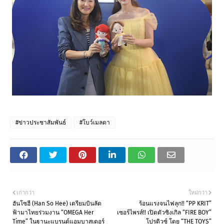
#ข่าวประชาสัมพันธ์
#โบว์เมลดา
เก่ากว่า
ใหม่กว่า
ฮันโซฮี (Han So Hee) เตรียมบินลัด
ร้อนแรงจนไฟลุก!! “PP KRIT”
ฟ้ามาไทยร่วมงาน “OMEGA Her
เซอร์ไพรส์!! เปิดตัวซิงเกิล “FIRE BOY”
Time” ในฐานะแบรนด์แอมบาสเดอร์
โปรดิวซ์ โดย “THE TOYS”