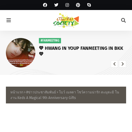
#โหนกระแส
ครอบครัวเผยติดใจสาเหตุ “ฮลุน โซโล่” เสีย
ชีวิต - ลุยนำร่างกลับไทย พบทำประกัน
อุบัติเหตุ 5 ล้าน “ว่านไฉ” แจงดราม่าแจ้ง
ข่าว
หน้าแรก
#ข่าวประชาสัมพันธ์
โบว์ เมลดา โชว์ความน่ารัก ตะมุตะมิ ใน
งาน Keds A Magical 9th Anniversary Gifts