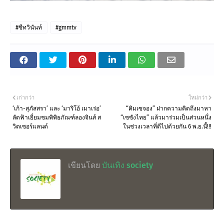
#ซีทวินันท์
#gmmtv
เก่ากว่า
ใหม่กว่า
‘เก้า-สุภัสสรา’ และ ‘มาริโอ้ เมาเร่อ’
“คิมเซจอง” ฝากความคิดถึงมาหา
ลัดฟ้าเยี่ยมชมพิพิธภัณฑ์ลองจินส์ ส
“เซซังไทย” แล้วมาร่วมเป็นส่วนหนึ่ง
วิตเซอร์แลนด์
ในช่วงเวลาที่ดีไปด้วยกัน 6 พ.ย.นี้!!!
เขียนโดย
บันเทิง society