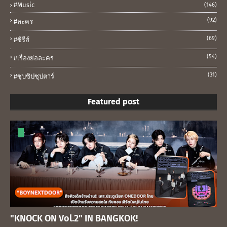
#music
(146)
(92)
#ละคร
(69)
#ซีรีส์
(54)
#เรื่องย่อละคร
(31)
#ซุบซิปซุปตาร์
Featured post
"KNOCK ON Vol.2" IN BANGKOK!