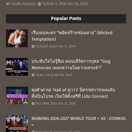
บันเทิง society
วันอังคาร, สิงหาคม 04, 2569
Popular Posts
เรื่องย่อละคร “พยัคฆ์ร้ายซ่อนลาย” (Wicked
Temptation)
วันจันทร์, พฤษภาคม 11, 2569
ประทับใจไม่รู้ลืม! คอนเสิร์ตการกุศล “Sing
Memories เพลงหวานในความทรงจำ”
วันพุธ, กรกฎาคม 08, 2569
พุ่งตัวด่วน! ‘Hall of หูววว’ นิทรรศการเพลงลับ
ศิลปินโปรด เปิดให้ติ่งฟรีที่ Lido Connect
วันอาทิตย์, มิถุนายน 21, 2569
BIGBANG 2026-2027 WORLD TOUR < XX : COSMOS
>