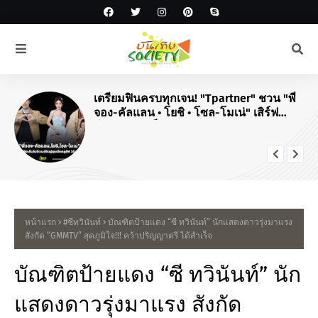
เตรียมฟินครบทุกเจน! "Tpartner" ชวน "พี่
จอง-คัลแลน • โยชิ • โซล-โมเน่" เสิร์ฟ
โมเมนต์จัดเต็มในงาน "Airport Carnival
ทริปไหนก็ใจฟู"
หน้าแรก
#ซีทวินันท์
บัณฑิตป้ายแดง “ซี ทวินันท์” นักแสดงดาวรุ่งมาแรง
สังกัด “GMMTV” สุดภูมิใจ!!! คว้าปริญญาตรี ได้สำเร็จ
บัณฑิตป้ายแดง “ซี ทวินันท์” นัก
แสดงดาวรุ่งมาแรง สังกัด