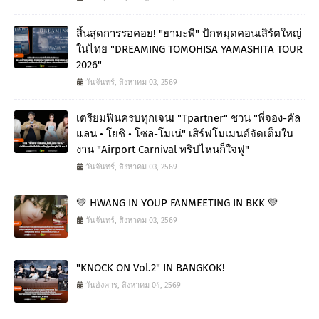
สิ้นสุดการรอคอย! "ยามะพี" ปักหมุดคอนเสิร์ตใหญ่
ในไทย "DREAMING TOMOHISA YAMASHITA TOUR
2026"
วันจันทร์, สิงหาคม 03, 2569
เตรียมฟินครบทุกเจน! "Tpartner" ชวน "พี่จอง-คัล
แลน • โยชิ • โซล-โมเน่" เสิร์ฟโมเมนต์จัดเต็มใน
งาน "Airport Carnival ทริปไหนก็ใจฟู"
วันจันทร์, สิงหาคม 03, 2569
💛 HWANG IN YOUP FANMEETING IN BKK 💛
วันจันทร์, สิงหาคม 03, 2569
"KNOCK ON Vol.2" IN BANGKOK!
วันอังคาร, สิงหาคม 04, 2569