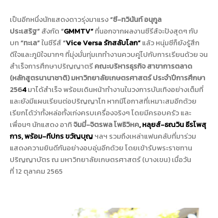
เป็นอีกหนึ่งนักแสดงดาวรุ่
งมาแรง
“ซี-ทวินันท์ อนุกูล
ประเสริฐ”
สังกัด
“
GMMTV”
ที่นอกจากผลงานซีรีส์จะปังสุดๆ กับ
บท
“ทะเล”
ในซีรีส์
“
Vice Versa
รักสลับโลก”
แล้ว
หนุ่มซีก็ยังรู้สึก
ดีใจและภูมิ
ใจมากๆ ที่มุ่งมั่นทุ่มเททำงานควบคู่
ไปกับการเรียนด้วย จน
สำเร็จการศึกษาปริญญาตรี
คณะบริหารธุรกิจ สาขาการตลาด
(หลักสูตรนานาชาติ) มหาวิทยาลัยเกษตรศาสตร์ ประจำปีการศึกษา
256
4
มาได้สำเร็จ พร้อมเดินหน้าทำงานในวงการบั
นเทิงอย่างเต็มที่
และยังมีแผนเรียนต่อปริญญาโท หากมีโอกาสที่เหมาะสมอีกด้วย
เรียกได้ว่าทั้งหล่อทั้งเก่
งครบเครื่องจริงๆ โดยมีครอบครัว และ
เพื่อนๆ นักแสดง อาทิ
จิมมี่-จิตรพล โพธิวิหค
,
หลุยส์-ธณวิน ธีรโพสุ
การ, พร้อม-ทีปกร ขวัญบุญ
ฯลฯ รวมถึงเหล่าแฟนคลับที่มาร่
วม
แสดงความยินดีกันอย่างอบอุ่
นอีกด้วย
โดยเข้ารับพระราชทาน
ปริญญาบัตร ณ มหาวิทยาลัยเกษตรศาสตร์ (บางเขน) เมื่อวัน
ที่
12
ตุลาคม
2565