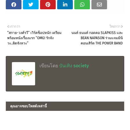
เก่ากว่า
ใหม่กว่า
“สกาย-วงศ์รวี” เวิร์คช็อปหนัก เตรียม
นนท์ ธนนท์ กอดคอ SLAPKISS และ
พร้อมหนังเรื่องแรก “OMG! รักจัง
BEAN NAPASON ร่วมแจมมินิ
วะ..ผิดจังหวะ”
คอนเสิร์ต THE POWER BAND
เขียนโดย
บันเทิง society
คุณอาจชอบโพสต์เหล่านี้