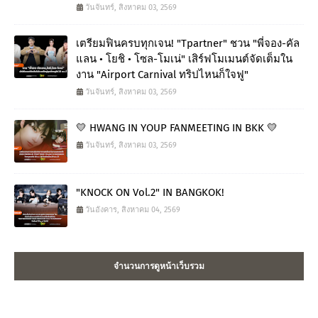
วันจันทร์, สิงหาคม 03, 2569
เตรียมฟินครบทุกเจน! "Tpartner" ชวน "พี่จอง-คัล
แลน • โยชิ • โซล-โมเน่" เสิร์ฟโมเมนต์จัดเต็มใน
งาน "Airport Carnival ทริปไหนก็ใจฟู"
วันจันทร์, สิงหาคม 03, 2569
💛 HWANG IN YOUP FANMEETING IN BKK 💛
วันจันทร์, สิงหาคม 03, 2569
"KNOCK ON Vol.2" IN BANGKOK!
วันอังคาร, สิงหาคม 04, 2569
จำนวนการดูหน้าเว็บรวม