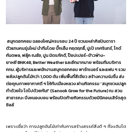
สนุกดอทคอม ฉลองใหญ่ครบรอบ
24
ปี ชวนเหล่าศิลปินดารา
ตัวแทนคนรุ่
นใหม่ นำทีมโดย บิ๊กเอ็ม กฤตฤทธิ์
,
ปูเป้ เกศรินทร์
,
ไกด์
กันตพล
,
ฟลุ้ค ณธัช
,
ปูน มิตรภัคดี
,
ป๊อปเปอร์-ข้าวฟ่าง-
ยาหยี
BNK
48
, Better Weather
และอีกมากมาย พร้อมทีมบริหาร
กทม. ผู้บริหารและพนักงานสนุกดอทคอม พาร์ทเนอร์ และแฟน ๆ รวม
พลังปลูกต้นไม้กว่า
1,000
ต้น
เพิ่มพื้นที่สีเขียว สร้างความร่มรื่น ส่ง
ต่อคุณภาพอากาศดี ๆ ให้กับเมืองหลวง ผ่านกิจกรรม
“
สนุกชวนปลูก
ทำด้วยใจ โตไปด้วยกัน
!”
(
Sanook
Grow
for
the
Future
) ณ สวน
สาธารณะ บึงหนองบอน พร้อมปิดท้ายกิจกรรมด้วยมินิ
คอนเสิร์ตสุด
ชิลล์
เพราะเชื่อว่า การปลูกต้นไม้เท่ากับการสร้
างสรรค์สิ่งดี ๆ ที่จะเติบโต