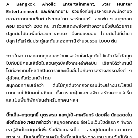
A Bangkok, Aholic Entertainment, Star Hunter
Entertainment
และอีกมากมาย รวมถึง
ทีมผู้บริหารและพนักงานจิ
ตอาสาจากเทนเซ็นต์ ประเทศไทย พาร์ทเนอร์ และแฟน ๆ สนุกดอท
คอม รวมกว่า
200
คน มาร่วมแสดงพลังสร้างความยั่งยื
นด้วยการ
ปลูกต้นไม้บนพื้นที่
สวนสาธารณะ บึงหนองบอน โดยต้นไม้ที่นำมา
ปลูก ได้แก่ ต้นประดู่และต้นมะฮอกกานี จำนวนรวม
1,000
ต้น
ภายในงาน นอกจากทุกคนจะร่วมแรงร่วมใจปลู
กต้นไม้แล้ว ยังได้สนุก
ไปกับมินิคอนเสิร์
ตในสวนสุดชิลล์จากเหล่าศิลปิน เรียกได้ว่างานนี้
ได้ทั้
งกระทบไหล่ศิลปินดาราและเต็มอิ่
มไปกับการสร้างสรรค์สิ่งดี ๆ
สู่สังคมกันถ้วนหน้า โดย
สนุกดอทคอมเชื่อว่า ต้นไม้ทุกต้นจากกิจกรรมนี้จะสร้
างประโยชน์
มากมายให้กับคนในสั
งคม ทั้งการลดฝุ่นและมลพิษ สร้างความร่มรื่น
และเป็นพื้นที่พักผ่อนสำหรับทุ
กคน ฯลฯ
บิ๊กเอ็ม-กฤตฤทธิ์ บุตรพรม และปูเป้-เกศรินทร์ น้อยผึ้ง นักแสดงใน
สังกัดช่อง 7
HD
กล่าวว่า
“สนุกดอทคอม ถือเป็นเว็บไซต์แรก ๆ ที่พวก
เรารู้จักตั้งแต่ยุคที่
เพิ่งเริ่มมีอินเทอร์เน็ต และอยู่กับคนไทยมาอย่าง
ยาวนาน เป็นเว็บที่มีครบครันทั้งเรื่
องบันเทิง ดวง เกม ฯลฯ วันนี้ได้มา