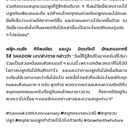
ร่วมกิจกรรมสนุ
กชวนปลูกก็รู้สึกยินดีมาก ๆ ถึงแม้วันนี้พวกเราจะได้
ปลูกกั
นเพียงคนละต้น แต่ถ้าคนไทยทุกคนช่วยกันปลู
กคนละไม้คนละ
มือก็เชื่อว่าจะช่
วยให้อากาศดีขึ้น และช่วยมลภาวะได้มากขึ้นด้วย ณ
วันนี้อาจจะยังไม่เห็นผลแต่ต้
นไม้เหล่านี้จะเป็นประโยชน์กั
บคนรุ่นต่อ
ๆ ไปแน่นอน
”
ฟลุ้ค-ณธัช ศิริพงษ์ธร และปูน มิตรภัคดี นักแสดงจากซี
รีส์
SHADOW
เงา/ล่า/ตาย กล่าวว่า
“วันนี้ก็รู้สึกดีใจมากครับที่
ได้มา
ร่วมเป็นส่วนหนึ่งของกิ
จกรรมดี ๆ แบบนี้ เพราะปกติพวกเราก็ไม่ได้มี
โอกาสปลูกต้นไม้กันสักเท่าไร และมองว่าการปลูกต้นไม้หนึ่งต้
นอาจ
จะต้องใช้เวลานานกว่าต้นไม้
จะโต แต่เมื่อโตแล้วก็จะมีประโยชน์กั
บทุก
คนและสังคมมาก ๆ ครับ สุดท้าย พวกเราขอร่วมแสดงความยินดีกั
บ
สนุกดอทคอมนะครับที่อยู่กั
บคนไทยมายาวนาน ก็อยากให้อยู่กับ
พวกเราไปเรื่อย ๆ คอยอัปเดตข่าวสารและความสนุกต่
าง ๆ
”
#Sanook24thAnniversary
#
สนุกครบรอบ
24
ปี
#
สนุกชวน
ปลูก
#
สนุกชวนปลูกทำด้วยใจโตไปด้วยกั
น
#GrowfortheFuture