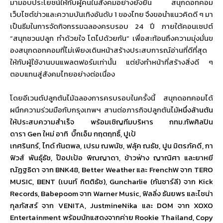
มามอบประโยชน์ให้กั
บผู้คนในสังคมอย่างยั่งยืน สนุกดอทคอม
เว็บไซต์ข่าวและความบันเทิงอั
นดับ
1
ของไทย จึงขอนำแนวคิดดี ๆ มา
เป็นธีมในการจัดกิ
จกรรมฉลองครบรอบ
24
ปี ภายใต้คอนเซปต์
“สนุกชวนปลูก ทำด้วยใจ โตไปด้วยกัน” เพื่อสะท้อนถึงความมุ่งมั่
นข
องสนุกดอทคอมที่ไม่เพียงเดิ
นหน้าสร้างประสบการณ์อ่านที่ดี
ที่สุด
ให้กับผู้ใช้
งานบนแพลตฟอร์มเท่านั้น แต่ยังทำหน้าที่สร้างสิ่งดี ๆ
ตอบแทนสู่สังคมไทยอย่างต่อเนื่
อง
โดยอีเวนต์ปลูกต้นไม้
ฉลองการครบรอบในครั้งนี้ สนุกดอทคอมได้
ผนึกความร่วมมือกั
บกรุงเทพฯ สานต่อภารกิจปลูกต้นไม้
หนึ่งล้
านต้น
ให้ประสบความสำเร็จ พร้อมเชิญทีมบริหาร กทม.ทัพศิลปิน
ดารา
Gen
ใหม่ อาทิ บิ๊กเอ็ม กฤตฤทธิ์
,
ปูเป้
เกศรินทร์
,
ไกด์ กันตพล
,
เปรม ณพนัช
,
ฟลุ้ค ณธัช
,
ปูน มิตรภัคดี
,
กา
ฟิวส์ พันธุ์ธัช
,
ป๊อปเป้อ พิณญาดา
,
ข้าวฟ่าง ญาณิศา และยาหยี
ณัฏฐธิดา จาก
BNK
48
, Better Weather
และ
FrenchW
จาก
TERO
MUSIC, BENT (
เบนท์ กิตติธัช)
, Guncharlie (
กันชาร์ลี) จาก
Kick
Records, Babepoom
จาก
Warner Music,
ฟิลลิ่ง ธันยพร และไชน่า
กุลภัสสร์ จาก
VENITA, JustmineNika
และ
DOM
จาก
XOXO
Entertainment
พร้อมนักแสดงจากค่าย
Rookie Thailand, Copy