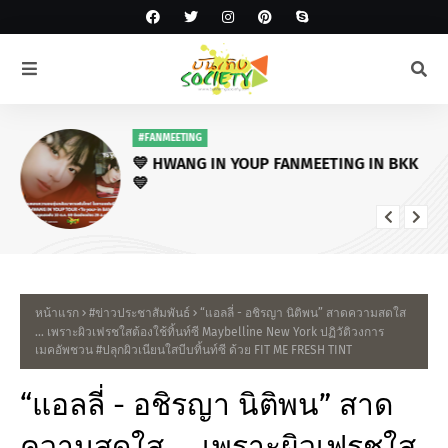
#FANMEETING
💛 HWANG IN YOUP FANMEETING IN BKK
💛
หน้าแรก
#ข่าวประชาสัมพันธ์
“แอลลี่ - อชิรญา นิติพน” สาดความสดใส
… เพราะผิวเฟรชใสต้องใช้ทิ้นท์ซี Maybelline New York ปฏิวัติวงการ
เมคอัพชวน #ปลุกผิวเนียนใสบีบทิ้นท์ซี ด้วย FIT ME FRESH TINT
“แอลลี่ - อชิรญา นิติพน” สาด
ความสดใส … เพราะผิวเฟรชใส