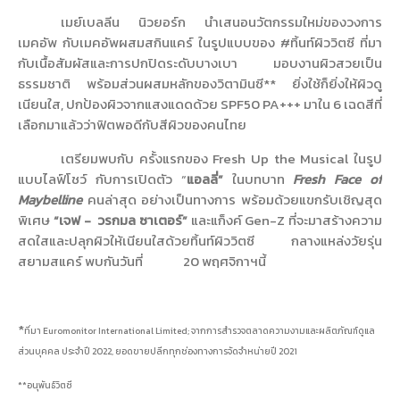
เมย์เบลลีน นิวยอร์ก นำเสนอนวัตกรรมใหม่ของวงการ
เมคอัพ กับเมคอัพผสมสกินแคร์ ในรูปแบบของ
#
ทิ้นท์ผิววิตซี ที่มา
กับเนื้อสัมผัสและการปกปิดระดับบางเบา มอบงานผิวสวยเป็น
ธรรมชาติ พร้อมส่วนผสมหลักของวิตามินซี** ยิ่งใช้ก็ยิ่งให้ผิวดู
เนียนใส
,
ปกป้องผิวจากแสงแดดด้วย
SPF
50
PA+++
มาใน
6
เฉดสีที่
เลือกมาแล้วว่าฟิตพอดีกับสีผิวของคนไทย
เตรียมพบกับ ครั้งแรกของ
Fresh Up the Musical
ในรูป
แบบไลฟ์โชว์ กับการเปิดตัว
“
แอลลี่
”
ในบทบาท
Fresh Face of
Maybelline
คนล่าสุด อย่างเป็นทางการ พร้อมด้วยแขกรับเชิญสุด
พิเศษ
“เจฟ -
วรกมล ซาเตอร์”
และแก็งค์
Gen-Z
ที่จะมาสร้างความ
สดใสและปลุกผิวให้เนียนใสด้วยทิ้นท์ผิววิตซี กลางแหล่งวัยรุ่น
สยามสแคร์ พบกันวันที่
20
พฤศจิกาฯนี้
*
ที่มา
Euromonitor International Limited;
จากการสำรวจตลาดความงามและผลิตภัณฑ์ดูแล
ส่วนบุคคล ประจำปี
2022,
ยอดขายปลีกทุกช่องทางการจัดจำหน่ายปี
2021
**อนุพันธ์วิตซี