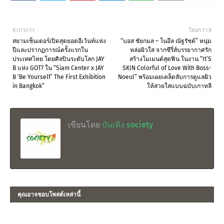
เก่ากว่า
ใหม่กว่า
สยามเซ็นเตอร์เปิดสุดยอดอีเว้นท์แห่ง
“บอส ชัยกมล – โนอึล ณัฐรัชต์” หนุ่ม
ปีและปรากฏการณ์ครั้งแรกใน
หล่อผิวใส จากซีรี่ส์บรรยากาศรัก
ประเทศไทย โดยศิลปินระดับโลก JAY
สร้างโมเมนต์สุดฟิน ในงาน “It’S
B แห่ง GOT7 ใน “Siam Center x JAY
SKIN Colorful of Love With Boss-
B ‘Be Yourself’ The First Exhibition
Noeul” พร้อมเผยเคล็ดลับการดูแลผิว
in Bangkok”
ให้สวยใสแบบฉบับเกาหลี
เขียนโดย
บันเทิง society
คุณอาจชอบโพสต์เหล่านี้