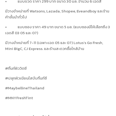
•
แบบขวด ราคา
299
บาท ขนาด
30
มล. จำนวน
6
เฉดสี
มีวางจำหน่ายที่
Watsons, Lazada, Shopee, Eveandboy
และร้าน
ค้าชั้นนำทั่วไป
•
แบบซอง ราคา
49
บาท ขนาด
5
มล. (แบบซองมีให้เลือกถึง
3
เฉดสี
03 05
และ
07
)
มีวางจำหน่ายที่
7-11
(เฉพาะเฉด
05
และ
07
)
Lotus’s Go Fresh,
Mini BigC, CJ Express.
และร้านสะดวกซื้อใกล้บ้าน
#
ทิ้นท์ผิววิตซี
#
ปลุกผิวเนียนใสบีบทิ้นท์ซี
#MaybellineThailand
#MNYFreshTint