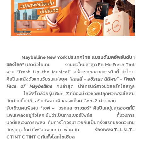
Maybelline New York
ประเทศไทย เเบรนด์เมคอัพอันดับ
1
ของโลก*
เปิดตัวไอเทม
งานผิวใหม่ล่าสุด
Fit Me Fresh Tint
ผ่าน “
Fresh Up the Musical”
ครั้งแรกของวงการบิวตี้ นำโดย
ศิลปินหญิงตัวแทนวัยรุ่นแห่งยุค
“แอลลี่ - อชิรญา นิติพน” -
Fresh
Face of Maybelline
คนล่าสุด นำเทรนด์สาวนิวยอร์กไฮสคูล
ไลฟ์สไตล์วัยรุ่น
Gen-Z
ที่ต้องมี ตัวช่วยปลุกผิวเฟรชใสสม
วัยด้วยทิ้นท์ซี เสริมทัพงานผิวของแก็งค์
Gen-Z
ด้วยแขก
รับเชิญคนพิเศษ
“เจฟ -
วรกมล ซาเตอร์”
ศิลปินหนุ่มสุดฮอตที่มี
แฟนเพลงอยู่ทั่วโลก นับว่าเป็นการเซอร์ไพร์ส
ทั้งวงการ
บิวตี้และวงการเพลง กับการโคจรมาเจอกันเป็นครั้งแรกของตัวแทน
วัยรุ่นยุคใหม่ ที่พร้อมพาเหล่าแฟนคลับ
ร้องเพลง
T-I-N-T-
C TINT C TINT C
กันทั้งโลกโซเชียล