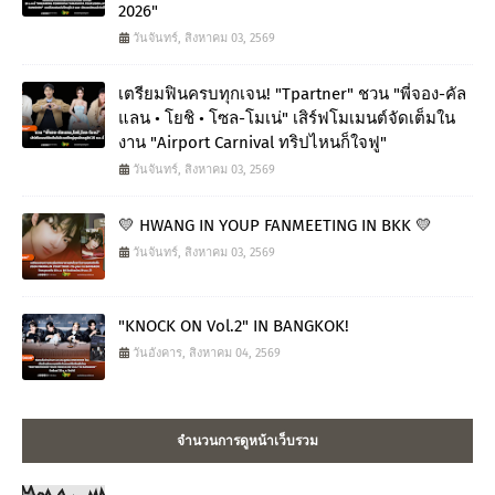
2026"
วันจันทร์, สิงหาคม 03, 2569
เตรียมฟินครบทุกเจน! "Tpartner" ชวน "พี่จอง-คัล
แลน • โยชิ • โซล-โมเน่" เสิร์ฟโมเมนต์จัดเต็มใน
งาน "Airport Carnival ทริปไหนก็ใจฟู"
วันจันทร์, สิงหาคม 03, 2569
💛 HWANG IN YOUP FANMEETING IN BKK 💛
วันจันทร์, สิงหาคม 03, 2569
"KNOCK ON Vol.2" IN BANGKOK!
วันอังคาร, สิงหาคม 04, 2569
จำนวนการดูหน้าเว็บรวม