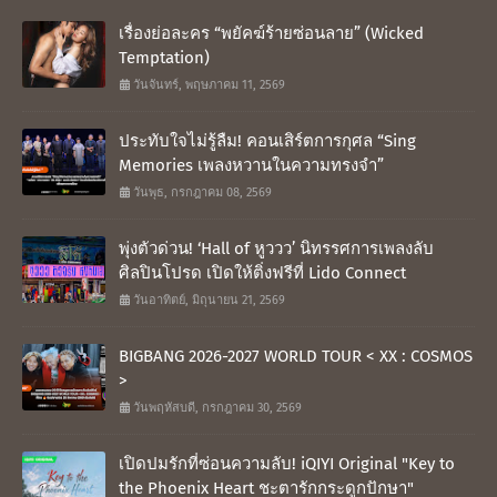
เรื่องย่อละคร “พยัคฆ์ร้ายซ่อนลาย” (Wicked
Temptation)
วันจันทร์, พฤษภาคม 11, 2569
ประทับใจไม่รู้ลืม! คอนเสิร์ตการกุศล “Sing
Memories เพลงหวานในความทรงจำ”
วันพุธ, กรกฎาคม 08, 2569
พุ่งตัวด่วน! ‘Hall of หูววว’ นิทรรศการเพลงลับ
ศิลปินโปรด เปิดให้ติ่งฟรีที่ Lido Connect
วันอาทิตย์, มิถุนายน 21, 2569
BIGBANG 2026-2027 WORLD TOUR < XX : COSMOS
>
วันพฤหัสบดี, กรกฎาคม 30, 2569
เปิดปมรักที่ซ่อนความลับ! iQIYI Original "Key to
the Phoenix Heart ชะตารักกระดูกปักษา"