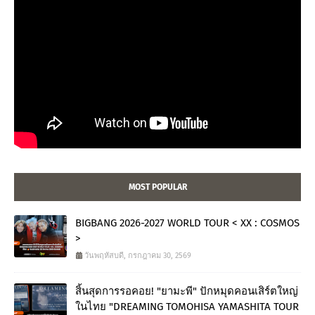
MOST POPULAR
BIGBANG 2026-2027 WORLD TOUR < XX : COSMOS
>
วันพฤหัสบดี, กรกฎาคม 30, 2569
สิ้นสุดการรอคอย! "ยามะพี" ปักหมุดคอนเสิร์ตใหญ่
ในไทย "DREAMING TOMOHISA YAMASHITA TOUR