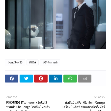
#ช่อง3กด33
#ซีรีส์
#ซีรีส์เกาหลี
เก่ากว่า
ใหม่กว่า
POKMINDSET x กระแต x JARVIS
พัคอึนบิน (ParkEunbin) ปักหมุด
ชวนทำ Challenge “ดกก้น” ท่าเต้น
เตรียมบินลัดฟ้าจัดแฟนมีตติ้งทัวร์