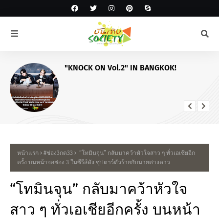
เตรียมฟินครบทุกเจน! "Tpartner" ชวน "พี่
จอง-คัลแลน • โยชิ • โซล-โมเน่" เสิร์ฟ
โมเมนต์จัดเต็มในงาน "Airport Carnival
ทริปไหนก็ใจฟู"
หน้าแรก
#ช่อง3กด33
“โทมินจุน” กลับมาคว้าหัวใจสาว ๆ ทั่วเอเชียอีก
ครั้ง บนหน้าจอช่อง 3 ในซีรีส์ดัง ซุปตาร์ตัวร้ายกับนายต่างดาว
“โทมินจุน” กลับมาคว้าหัวใจ
สาว ๆ ทั่วเอเชียอีกครั้ง บนหน้า