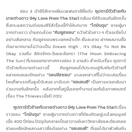
ช่อง 3 นำซีรีส์เกาหลีแนวแฟนตาซีชื่อดั
ง
ซุปตาร์ตัวร้ายกับ
นายต่างดาว (
My Love From The Star
)
กลับมาให้รับชมกันอีกครั้ง
ซึ่งกระแสความดังของซีรีส์เรื่
องนี้ทำให้บทบาท
“
โทมินจุน
”
ชายผู้มา
จากต่างดาว นำแสดงโดย
“
คิมซูฮยอน
”
คว้าหัวใจสาว ๆ ทั่วเอเชียไป
อย่างล้นหลาม คิมซูฮยอนพระเอกหน้าเด็ก ยิ้มละลาย ฝากผลงานชื่อ
ดังมามากมายไม่ว่
าจะเป็น
Dream High , It’s Okay To Not Be
Okay
รวมถึง ลิขิตรักตะวันและจันทรา (
The Moon Embracing
The Sun
) ที่เคยออกอากาศทางช่อง 3 มาแล้ว สำหรับเรื่อง ซุปตาร์
ตัวร้ายกับนายต่างดาวนี้ คิมซูฮยอนได้ประกบคู่กับ
ยัยตั
วร้ายที่
หลายคนหลงรักอย่าง
“
จอนจีฮยอน
”
นางเอกสาวที่ไม่ว่าจะเล่นเรื่
อง
ไหนก็พาเรตติ้งสูงได้เสมอ มารับบท
“
ชอนซงอี
”
เป็นการหวนกลับมา
ร่วมงานกันอี
กครั้ง หลังจาก
ทั้งคู่นั้นเคยทำงานร่
วมกันในภาพยนตร์
เรื่อง
The Thieves
เมื่อปี
2012
ซุปตาร์ตัวร้ายกับนายต่างดาว (
My Love From The Star
)
เรื่อง
ราวของ
“
โทมินจุน
”
ชายผู้มาจากต่างดาวที่ต้องติ
ดอยู่บนโลกมนุษย์
เมื่อ 400 ปีก่อน ปัจจุบันกลายเป็นอาจารย์มหาวิ
ทยาลัยและต้องคอย
ช่วยเหลือนั
กแสดงสาวชื่อดังอย่าง
“
ชอนซงอี
”
ที่เธอได้มาพัวพันกั
บ