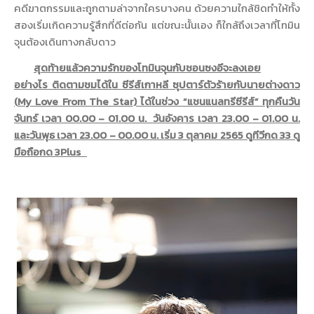
คดีฆาตกรรมและถูกตามล่
าจากใครบางคน ด้วยความใกล้ชิดทำให้ทั้ง
สองเริ่
มเกิดความรู้สึกที่ดีต่อกัน แต่ขณะนั้นเอง ก็ใกล้ถึงเวลาที่โทมิน
จุนต้
องเดินทางกลับดาว
สุดท้ายแล้ว
ความรักของโทมินจุ
นกับชอนซงอีจะลงเอย
อย่างไร
ติดตามชมได้ใน ซีรีส์เกาหลี ซุปตาร์ตัวร้ายกับนายต่างดาว
(
My Love From The Star
) ได้
ในช่วง “แชนแนลทรีซีรีส์”
ทุกคืนวัน
จันทร์ เวลา 00.00 – 01.00 น. วันอังคาร เวลา 23.00 – 01.00 น.
และวันพุธ เวลา 23.00 – 00.00 น. เริ่ม 3 ตุลาคม 2565 ดูทีวีกด 33 ดู
มือถือกด 3
Plus