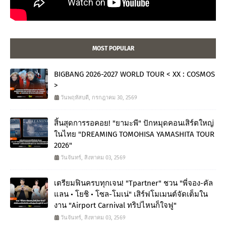
MOST POPULAR
BIGBANG 2026-2027 WORLD TOUR < XX : COSMOS
>
วันพฤหัสบดี, กรกฎาคม 30, 2569
สิ้นสุดการรอคอย! "ยามะพี" ปักหมุดคอนเสิร์ตใหญ่
ในไทย "DREAMING TOMOHISA YAMASHITA TOUR
2026"
วันจันทร์, สิงหาคม 03, 2569
เตรียมฟินครบทุกเจน! "Tpartner" ชวน "พี่จอง-คัล
แลน • โยชิ • โซล-โมเน่" เสิร์ฟโมเมนต์จัดเต็มใน
งาน "Airport Carnival ทริปไหนก็ใจฟู"
วันจันทร์, สิงหาคม 03, 2569