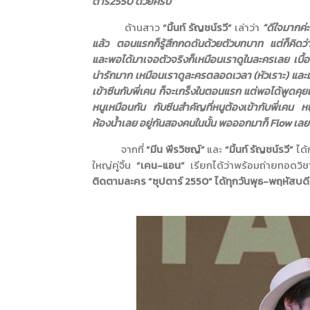
ตาร์2550 ด้วยครับ”
ด้านสาว
“มิ้นท์ รัญชน์รวี”
เล่าว่า
“ดีใจมากค่ะ
แล้ว ตอนแรกก็รู้สึกกดดันด้วยตัวบทบาท แต่ก็คิดว่าน่
และพอได้มาเจอตัวจริงก็เหมือนเราดูในละครเลย เบื้อง
น่ารักมาก เหมือนเราดูละครตลอดเวลา (หัวเราะ) และมั
เข้าซีนกับพี่เคน ก็จะเกร็งในตอนแรก แต่พอได้พูดคุยมา
หนูเหมือนกัน กับซีนสำคัญที่หนูต้องเข้ากับพี่เคน 
ห้องน้ำเลย อยู่กันสองคนในนั้น พอออกมาก็
Flow
เลย
จากที่
“มีน พีรวิชญ์”
และ
“มิ้นท์ รัญชน์รวี”
ได้
ใหญ่คู่จิ้น
“เคน-แอน”
เรียกได้ว่าพร้อมถ่ายทอดวิ
ติดตามละคร “ซุปตาร์ 2550” ได้ทุกวันพุธ-พฤหัสบดี เ