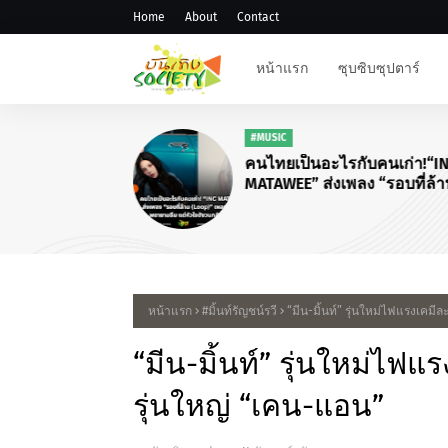
Home
About
Contact
หน้าแรก
ซุบซิบซุปตาร์
#MUSIC
คนไทยเป็นอะไรกับคนเก่า!“I
MATAWEE” ส่งเพลง “รอบที่ล้
(Loop)”
หน้าแรก
#มิ้นท์รัญชน์รวี
“มีน-มิ้นท์” รุ่นใหม่ไฟแรงเคม
“มีน-มิ้นท์” รุ่นใหม่ไฟ
รุ่นใหญ่ “เคน-แอน”