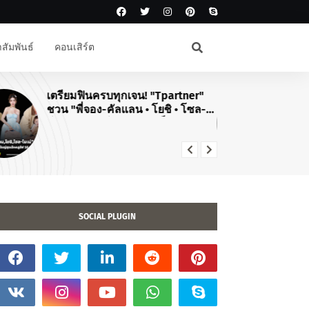
สัมพันธ์
คอนเสิร์ต
เตรียมฟินครบทุกเจน! "Tpartner"
#J
ชวน "พี่จอง-คัลแลน • โยชิ • โซล-
สิ
โมเน่" เสิร์ฟโมเมนต์จัดเต็มในงาน
คอ
"Airport Carnival ทริปไหนก็ใจฟู"
TO
20
SOCIAL PLUGIN