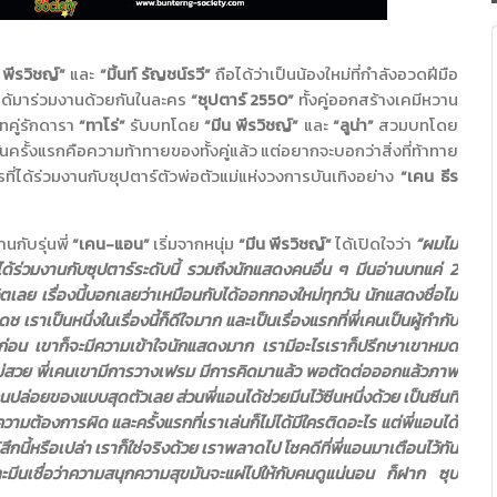
 พีรวิชญ์”
และ
“มิ้นท์ รัญชน์รวี”
ถือได้ว่าเป็นน้องใหม่ที่กำลังอวดฝีมือ
ได้มาร่วมงานด้วยกันในละคร
“ซุปตาร์ 2550”
ทั้งคู่ออกสร้างเคมีหวาน
าทคู่รักดารา
“ทาโร่”
รับบทโดย
“มีน พีรวิชญ์”
และ
“ลูน่า”
สวมบทโดย
รั้งแรกคือความท้าทายของทั้งคู่แล้ว แต่อยากจะบอกว่าสิ่งที่ท้าทาย
รที่ได้ร่วมงานกับซุปตาร์ตัวพ่อตัวแม่แห่งวงการบันเทิงอย่าง
“เคน ธีร
นกับรุ่นพี่
“เคน-แอน”
เริ่มจากหนุ่ม
“มีน พีรวิชญ์”
ได้เปิดใจว่า
“ผมไม่
่ได้ร่วมงานกับซุปตาร์ระดับนี้ รวมถึงนักแสดงคนอื่น ๆ มีนอ่านบทแค่ 2
ิตเลย เรื่องนี้บอกเลยว่าเหมือนกับได้ออกกองใหม่ทุกวัน นักแสดงชื่อไม่
 เราเป็นหนึ่งในเรื่องนี้ก็ดีใจมาก และเป็นเรื่องแรกที่พี่เคนเป็นผู้กำกับ
าก่อน เขาก็จะมีความเข้าใจนักแสดงมาก เรามีอะไรเราก็ปรึกษาเขาหมด
หม่สวย พี่เคนเขามีการวางเฟรม มีการคิดมาแล้ว พอตัดต่อออกแล้วภาพ
เคนปล่อยของแบบสุดตัวเลย ส่วนพี่แอนได้ช่วยมีนไว้ซีนหนึ่งด้วย เป็นซีนที่
ต้องการผิด และครั้งแรกที่เราเล่นก็ไม่ได้มีใครติดอะไร แต่พี่แอนได้
้สึกนี้หรือเปล่า เราก็ใช่จริงด้วย เราพลาดไป โชคดีที่พี่แอนมาเตือนไว้ทัน
 และมีนเชื่อว่าความสนุกความสุขมันจะแผ่ไปให้กับคนดูแน่นอน ก็ฝาก ซุป