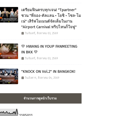
เตรียมฟินครบทุกเจน! "Tpartner"
ชวน "พี่จอง-คัลแลน • โยชิ • โซล-โม
เน่" เสิร์ฟโมเมนต์จัดเต็มในงาน
"Airport Carnival ทริปไหนก็ใจฟู"
วันจันทร์, สิงหาคม 03, 2569
💛 HWANG IN YOUP FANMEETING
IN BKK 💛
วันจันทร์, สิงหาคม 03, 2569
"KNOCK ON Vol.2" IN BANGKOK!
วันอังคาร, สิงหาคม 04, 2569
จำนวนการดูหน้าเว็บรวม
1
1
8
5
0
1
1