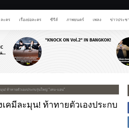
ละคร
เรื่องย่อละคร
ซีรีส์
ภาพยนตร์
เพลง
ข่าวประชา
"KNOCK ON Vol.2" IN BANGKOK!
NC
าน
ีละมุน! ท้าทายตัวเองประกบรุ่นใหญ่ “เคน-แอน”
แรงเคมีละมุน! ท้าทายตัวเองประกบ