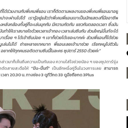
ที่ได้ร่วมงานกับพี่เคนพี่แอน เราก็ติดตามผลงานของพี่เคนพี่แอนมาอยู่
าจะผ่านไปได้ เรารู้อยู่แล้วว่าพี่เคนพี่แอนเขาเป็นนักแสดงที่มืออาชีพ
หลังกล้องทั้งคู่ก็จะเล่นมุกกัน มีความกัดกัน แซวกันตลอดเวลา ซึ่งมัน
นทำให้เราสบายใจด้วยเวลาเข้ากอง เวลาเล่นซีนกัน ส่วนใหญ่มิ้นท์จะได้
เรื่อย ๆ ได้เข้าซีนบ่อย ๆ เขาก็ช่วยได้เยอะมากค่ะ ส่วนพี่แอนก็ได้ช่วย
หนูเล่นไม่ได้ ถ่ายหลายเทคมาก พี่แอนเลยเข้ามาช่วย เรียกหนูไปติวใน
 อยากให้ทุกคนรอติดตามซีนนี้ในละคร ซุปตาร์ 2550 ด้วยค่ะ”
กล่าวมาก็เห็นถึงความเป็นกันเอง ความใส่ใจช่วยน้อง ๆ ของซุปตาร์รุ่น
ชาตัดสายสะดือให้
“มีน-มิ้นท์”
เป็นอีกหนึ่งคู่จิ้นในวงการเลย
สามารถ
วลา 20.30 น. ทางช่อง 3 ดูทีวีกด 33 ดูมือถือกด 3
Plus