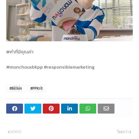
#คำที่มีคุณค่า
#monchouxbkpp #responsiblemarketing
#Billkin
#PPKrit
เก่ากว่า
ใหม่กว่า