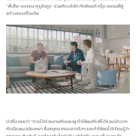
“พี่เสือ-ยรรยง คุรุอังกูร” ร่วมกับบริษัท ทัชพ้อยท์ กรุ๊ป เอเจนซี่ผู้
สร้างสรรค์ไอเดีย
บิวกิ้น เผยว่า “การได้ร่วมงานกับมองชู ทำให้ผมกับพีได้ร่วมเข้าฉาก
กับน้องแมวน้องหมา ซึ่งสนุกมากนะเอาจริงๆ และทำให้ผมได้เรียนรู้ว่า
ทุกความสัมพันธ์ เราต้องจริงใจต่อกัน เข้าใจกัน อย่างที่มองชูเค้า