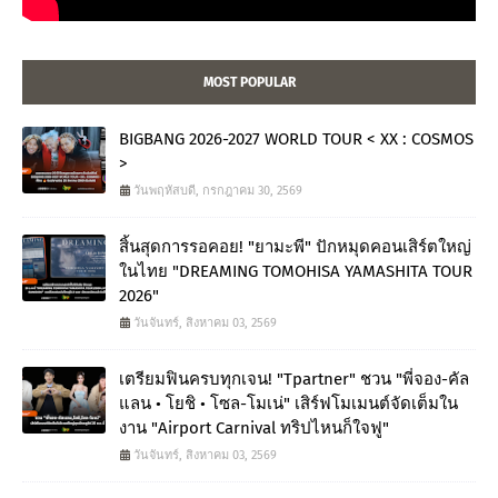
MOST POPULAR
BIGBANG 2026-2027 WORLD TOUR < XX : COSMOS
>
วันพฤหัสบดี, กรกฎาคม 30, 2569
สิ้นสุดการรอคอย! "ยามะพี" ปักหมุดคอนเสิร์ตใหญ่
ในไทย "DREAMING TOMOHISA YAMASHITA TOUR
2026"
วันจันทร์, สิงหาคม 03, 2569
เตรียมฟินครบทุกเจน! "Tpartner" ชวน "พี่จอง-คัล
แลน • โยชิ • โซล-โมเน่" เสิร์ฟโมเมนต์จัดเต็มใน
งาน "Airport Carnival ทริปไหนก็ใจฟู"
วันจันทร์, สิงหาคม 03, 2569