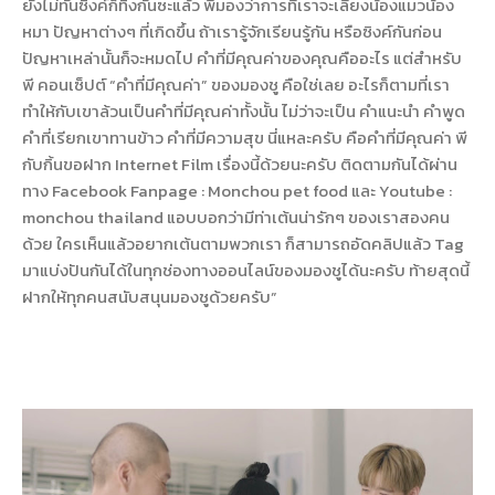
ยังไม่ทันซิงค์ก็ทิ้งกันซะแล้ว พีมองว่าการที่เราจะเลี้ยงน้องแมวน้อง
หมา ปัญหาต่างๆ ที่เกิดขึ้น ถ้าเรารู้จักเรียนรู้กัน หรือซิงค์กันก่อน
ปัญหาเหล่านั้นก็จะหมดไป คำที่มีคุณค่าของคุณคืออะไร แต่สำหรับ
พี คอนเซ็ปต์ “คำที่มีคุณค่า” ของมองชู คือใช่เลย อะไรก็ตามที่เรา
ทำให้กับเขาล้วนเป็นคำที่มีคุณค่าทั้งนั้น ไม่ว่าจะเป็น คำแนะนำ คำพูด
คำที่เรียกเขาทานข้าว คำที่มีความสุข นี่แหละครับ คือคำที่มีคุณค่า พี
กับกิ้นขอฝาก Internet Film เรื่องนี้ด้วยนะครับ ติดตามกันได้ผ่าน
ทาง Facebook Fanpage : Monchou pet food และ Youtube :
monchou thailand แอบบอกว่ามีท่าเต้นน่ารักๆ ของเราสองคน
ด้วย ใครเห็นแล้วอยากเต้นตามพวกเรา ก็สามารถอัดคลิปแล้ว Tag
มาแบ่งปันกันได้ในทุกช่องทางออนไลน์ของมองชูได้นะครับ ท้ายสุดนี้
ฝากให้ทุกคนสนับสนุนมองชูด้วยครับ”