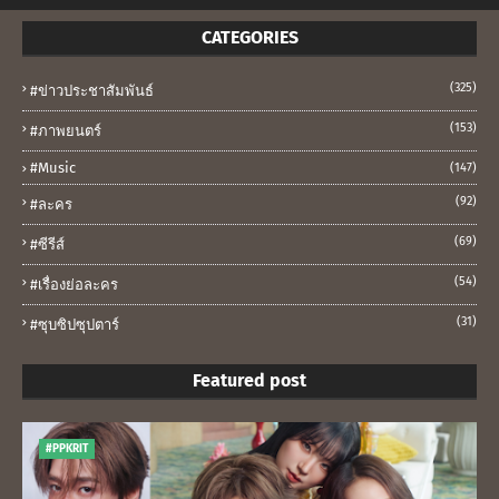
CATEGORIES
(325)
#ข่าวประชาสัมพันธ์
(153)
#ภาพยนตร์
#music
(147)
(92)
#ละคร
(69)
#ซีรีส์
(54)
#เรื่องย่อละคร
(31)
#ซุบซิปซุปตาร์
Featured post
#PPKRIT