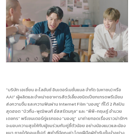
“บริษัท เอเชี่ยน อะไลอันซ์ อินเตอร์เนชั่นแนล จำกัด (มหาชน) หรือ
AAI” ผู้ผลิตและจำหน่ายอาหารสัตว์เลี้ยงชนิดเปียกเกรดพรีเมียม
ส่งความจิ้น และความฟินผ่าน Internet Film “มองชู” ที่ได้ 2 ศิลปิน
สุดฮอต “บิวกิ้น-พุฒิพงศ์ อัสสรัตนกุล” และ “พีพี-กฤษฏ์ อำนวย
เดชกร” พรีเซนเตอร์คู่แรกของ “มองชู” มาถ่ายทอดเรื่องราวน่ารักๆ
จะมอบความสุขให้กับผู้ชมร่วมกับคู่ซี้ตัวน้อย อย่างน้องแมวและน้อง
หมา ภายใต้คอนเซ็ปต์ #คำที่มีคุณค่า โดยฝีมือผู้กำกับชั้นนำอย่าง