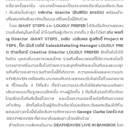
ิร์ตเดี่ยวครั้งแรกใน
ประเทศไทยและเป็นประเทศเดียวในเอเชียตะวันออก
กด้วย กับอัลบั้มล่าสุด
Infinite Granite (อินฟินิต แกรนิต)
พร้อมนำเพล
มก่อนที่แฟนๆคิดถึงมาจัดเต็มบนเวทีในครั้งนี้อีกด้วย
โดย
GIANT STEPS
และ
LOUDLY PREFER
ได้จับมือจัดงานแถลงข่าว
ำความยิ่งใหญ่ในครั้งนี้ นำโดยทีมผู้บริหาร
จากทั้ง 2 ฝั่ง ได้แก่
เก่ง พลภัทร
ging Director
GIANT STEPS , เหลิม
เฉลิมพล สูงศักดิ์ Project Ma
 STEPS , ปิ๊ก นัดส์ เจดีย์ Sales&Maketing Manager LOUDLY PREFE
นารุต ต่ายจันทร์ Creative Director LOUDLY PREFER
อีกทั้งยังได้รับเ
ล่าศิลปิน บุคคลในวงการเพลงไทย รวมถึงสื่อมวลชนที่ให้ความสนใจเป็น
ำให้บรรยากาศในงานเต็มไปด้วยความสนุกคึกคักและเป็นกันเองแบบสุดๆ ซึ
ได้เผยถึงที่มาของการรวมตัวครั้งนี้ที่เกิดจาก
ความหลงใหลและความประทับ
ง DEAFHEAVEN เหมือนกัน ประกอบกับกระแสตอบรับในครั้งที่วงเคยมาแ
ติวัล
ที่ไทยเมื่อ 3 ปีที่แล้ว ที่สร้างความประทับใจให้แฟนๆแบบเกินคาด
รกลับมาแบบเต็มรูปแบบอีกครั้ง ทางผู้จัดทั้ง 2 ทีมจึงไม่รอช้าที่จะติดต่อม
ะเทศไทยอีกครั้งทันทีเมื่อมีโอกาส และเป็นความเซอร์ไพร์สที่เกินคาดอย่างม
บรับคำเชิญ
อีกทั้งยังเป็นผู้จัดเจ้าเดียวในเอเชียตะวันออกเฉียงใต้ที่วงต
งานแถลงข่าวครั้งนี้ยังมีคลิปการทักทายจาก
George Clarke (จอร์จ คลาร์
นำวง DEAFHEAVEN
ที่ฝากมาถึงแฟนชาวไทยอีกด้วย
สำหรับความพิเศษในงาน
DEAFHEAVEN LIVE IN BANGKOK
ในครั้งน