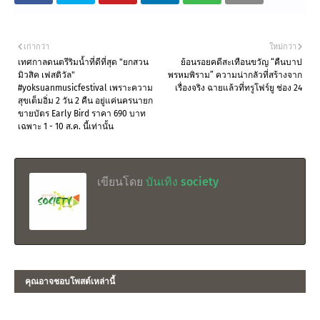
เก่ากว่า
ใหม่กว่า
เทศกาลดนตรีริมน้ำที่ดีที่สุด "ยกสวน
ย้อนรอยคดีสะเทือนขวัญ “คืนบาป
มิวสิค เฟสติวัล"
พรหมพิราม” ความน่ากลัวที่สร้างจาก
#yoksuanmusicfestival เพราะความ
เรื่องจริง ฉายแล้วที่ทรูโฟร์ยู ช่อง 24
สุขเต็มอิ่ม 2 วัน 2 คืน อยู่แค่นครนายก
ขายบัตร Early Bird ราคา 690 บาท
เฉพาะ 1 - 10 ส.ค. นี้เท่านั้น
เขียนโดย
บันเทิง society
คุณอาจชอบโพสต์เหล่านี้