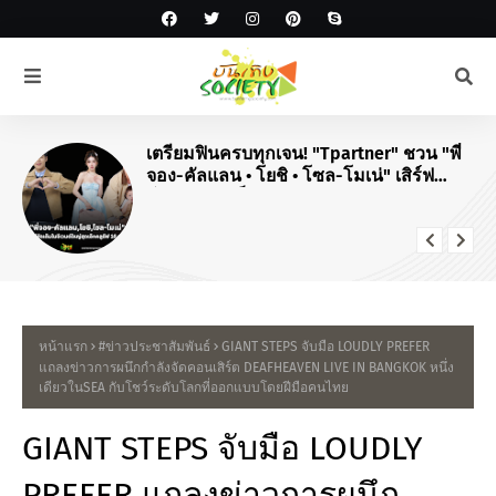
เตรียมฟินครบทุกเจน! "Tpartner" ชวน "พี่
จอง-คัลแลน • โยชิ • โซล-โมเน่" เสิร์ฟ
โมเมนต์จัดเต็มในงาน "Airport Carnival
ทริปไหนก็ใจฟู"
หน้าแรก
#ข่าวประชาสัมพันธ์
GIANT STEPS จับมือ LOUDLY PREFER
แถลงข่าวการผนึกกำลังจัดคอนเสิร์ต DEAFHEAVEN LIVE IN BANGKOK หนึ่ง
เดียวในSEA กับโชว์ระดับโลกที่ออกแบบโดยฝีมือคนไทย
GIANT STEPS จับมือ LOUDLY
PREFER แถลงข่าวการผนึก