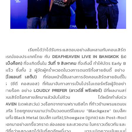
เรียกได้ว่าได้รับกระแสตอบอย่างล้นหลามกับคอนเสิร์ตที่เป
ฏการณ์ของประเทศไทย กับ
DEAFHEAVEN LIVE IN BANGKOK (เดฟเฮ
อิน แบ็งค็อก)
ที่จะเกิดขึ้นใน
วันที่ 9 สิงหาคม
ที่จะถึงนี้ ทำให้บัตร Early Bir
รวดเร็ว ซึ่งทั้ง 2 ผู้จัดผู้คร่ำหวอดในวงการดนตรีทั้งสายอินดี้ อย่าง
G
S (ไจแอนท์ เสต็ป)
ที่ก่อนหน้านี้ชิมลางการจัดคอนเสิร์ตสายอินดี้ในชื
S (ซีดี คอสมอส) ที่หันมาจับทางการเป็นโปรโมเตอร์หรือผู้จัดอย่างเต
้จัดสายร็อก อย่าง
LOUDLY PREFER
(ลาวด์ลี่ พรีเฟอร์)
มีที่ผลงานสร้างช
ัดคอนเสิร์ตร็อกสายลึกมาแล้วนับไม่ถ้วน ได้ผนึกกำลังร่วมกัน
FHEAVEN
(เดฟเฮเว่น) วงร็อกจากซานฟรานซิสโก ที่ก้าวข้ามพรมแดนของ
ละเมทัล โดยถูกขนานนามว่าเป็นวงดนตรีในแบบ “Blackgaze” (แบล็ค
เ
กซ
านทั้ง Black Metal (แบล็ก เมทัล),Shoegaze (ชู
เ
กซ) และ Post-Rock (
 ได้ออกมาอย่างเกรี้ยวกราด ล่องลอย และสวยงาม ในคราวเดียวกัน และที่
งที่ได้ชื่อว่าแสดงสดได้มันที่สุดอีกหนึ่งวง มาระเบิดความมันแบบขั้นส