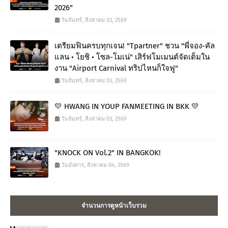
2026"
วันจันทร์, สิงหาคม 03, 2569
เตรียมฟินครบทุกเจน! "Tpartner" ชวน "พี่จอง-คัล
แลน • โยชิ • โซล-โมเน่" เสิร์ฟโมเมนต์จัดเต็มใน
งาน "Airport Carnival ทริปไหนก็ใจฟู"
วันจันทร์, สิงหาคม 03, 2569
💛 HWANG IN YOUP FANMEETING IN BKK 💛
วันจันทร์, สิงหาคม 03, 2569
"KNOCK ON Vol.2" IN BANGKOK!
วันอังคาร, สิงหาคม 04, 2569
จำนวนการดูหน้าเว็บรวม