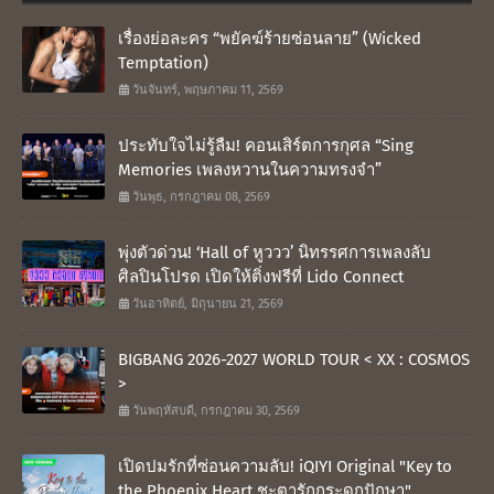
เรื่องย่อละคร “พยัคฆ์ร้ายซ่อนลาย” (Wicked
Temptation)
วันจันทร์, พฤษภาคม 11, 2569
ประทับใจไม่รู้ลืม! คอนเสิร์ตการกุศล “Sing
Memories เพลงหวานในความทรงจำ”
วันพุธ, กรกฎาคม 08, 2569
พุ่งตัวด่วน! ‘Hall of หูววว’ นิทรรศการเพลงลับ
ศิลปินโปรด เปิดให้ติ่งฟรีที่ Lido Connect
วันอาทิตย์, มิถุนายน 21, 2569
BIGBANG 2026-2027 WORLD TOUR < XX : COSMOS
>
วันพฤหัสบดี, กรกฎาคม 30, 2569
เปิดปมรักที่ซ่อนความลับ! iQIYI Original "Key to
the Phoenix Heart ชะตารักกระดูกปักษา"