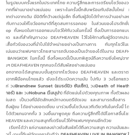
ชว์เต็มรูปแบบครั้งแรกในประเทศไทย ความรู้สึกและการเตรียมโชว์ของวงม
างจากที่ผ่านมาอย่างแน่นอน เพราะในครั้งนี้กลับพร้อมกับอัลบั้มใหม่ ที่มี
แตกต่างจากเดิม มีมิติที่กว้างแต่นุ่มลึก ซึ่งทีมผู้จัดได้ทำการบ้านอย่างหนัก
่วมกับทางวงให้โชว์ออกมาดีที่สุดสมการรอคอย ในส่วนของโปรดักชั่นทีมผ
ดับTop ทั้งหมดในการออกแบบโชว์ให้กับวงในครั้งนี้ ซึ่งเป็นการออกแบบ
้งหมด และที่สำคัญทางวง DEAFHEAVEN ไว้ใจให้ทางทีมผู้จัดจากประเท
บเสื้อทัวร์ของวงที่นำไปใช้จำหน่ายอย่างเป็นทางการ
กับทุกโชว์ในเอเช
 ซึ่งแน่นอนว่าแฟนๆชาวไทยสามารถจับจองเป็นเจ้าของได้ในงาน DEAFH
IN BANGKOK ในครั้งนี้ ซึ่งทั้งหมดนี้เป็นบทพิสูจน์ถึงความยิ่งใหญ่จากฝี
่แฟนๆ DEAFHEAVEN ทุกคนจะได้สัมผัสอย่างแน่นอน
นอกจากจะได้สนุกแบบขั้นสุดจากโชว์ของ DEAFHEAVEN และตราตรึง
กชั่นจากฝีมือคนไทยแล้ว ยังจะได้ระเบิดความมัน
ไปกับ 3 วงร็อกแถวหน
ด้แก่ วง
Brandnew Sunset (แบรด์นิว ซันเซ็ท),
วง
Death of Heather 
ฮเทอร์) และ
วง
Nobuna (โนบุน่า
) ที่อัดแน่นไปด้วยคุณภาพ ทั้งตัวผลงา
รเล่นสด เป็นวงที่มีอัตลักษณ์ทางดนตรีชัดเจน และสามารถสื่อสาร
ผ่
ดถึงผู้ชม ได้อย่างยอดเยี่ยม มาร่วมขึ้นโชว์บนเวทีเดียวกันในครั้งนี้ โดย
่าวได้ตัวแทนจากทั้ง 3 วงขึ้นมาพูดคุย
ถึงความรู้สึกที่ได้มีโอกาสขึ้นโชว์ร
AFHEAVEN และความสนุกที่เตรียมไว้ให้ๆแฟนๆทุกคนอีกด้วย
เรียกได้ว่า แค่งานแถลงข่าวยังสัมผัสได้ถึงความสนุก ความมันและควา
าดนี้ งานนี้ทีมผู้จัดขอการันตีว่า
DEAFHEAVEN LIVE IN BANGKOK ในวัน