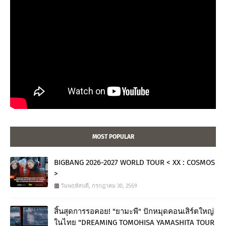
MOST POPULAR
BIGBANG 2026-2027 WORLD TOUR < XX : COSMOS
>
วันพฤหัสบดี, กรกฎาคม 30, 2569
สิ้นสุดการรอคอย! "ยามะพี" ปักหมุดคอนเสิร์ตใหญ่
ในไทย "DREAMING TOMOHISA YAMASHITA TOUR