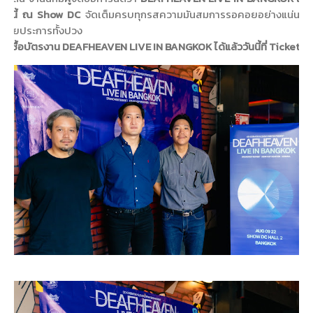
าคมนี้ ณ Show DC
จัดเต็มครบทุกรสความมันสมการรอคอยอย่างแน่นอน 
ด้วยประการทั้งปวง
รถซื้อบัตรงาน DEAFHEAVEN LIVE IN BANGKOK ได้แล้ววันนี้ที่ Ticket M