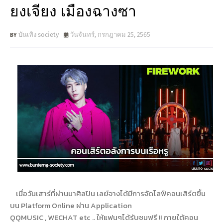
ยงเจียง เมืองฉางซา
บันเทิง society
วันจันทร์, กรกฎาคม 25, 2565
เมื่อวันเสาร์ที่ผ่านมาศิลปิน เลย์จางได้มีการจัดไลฟ์คอนเสิร์ตขึ้น
บน Platform Online ผ่าน Application
QQMUSIC , WECHAT etc .. ให้แฟนๆได้รับชมฟรี !! ภายใต้คอน