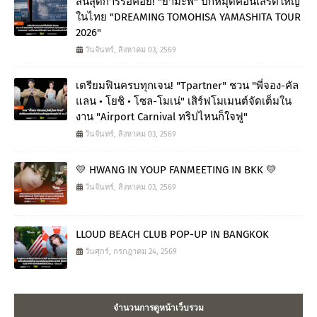
สิ้นสุดการรอคอย! "ยามะพี" ปักหมุดคอนเสิร์ตใหญ่
ในไทย "DREAMING TOMOHISA YAMASHITA TOUR
2026"
วันจันทร์, สิงหาคม 03, 2569
เตรียมฟินครบทุกเจน! "Tpartner" ชวน "พี่จอง-คัล
แลน • โยชิ • โซล-โมเน่" เสิร์ฟโมเมนต์จัดเต็มใน
งาน "Airport Carnival ทริปไหนก็ใจฟู"
วันจันทร์, สิงหาคม 03, 2569
💛 HWANG IN YOUP FANMEETING IN BKK 💛
วันจันทร์, สิงหาคม 03, 2569
LLOUD BEACH CLUB POP-UP IN BANGKOK
วันศุกร์, กรกฎาคม 24, 2569
จำนวนการดูหน้าเว็บรวม