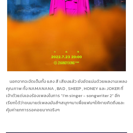
นอกจากจะจัดเต็มทั้ง แสง สี เสียงแล้ว ยังอัดแน่นด้วยผลงานเพลง
คุณภาพ ทั้ง NAMANANA , BAD , SHEEP , HONEY และ JOKER ที่
เจ้าตัวแต่งเองร้องเพลงในการ “I’m singer - songwriter 2” อีก
เรียกได้ว่าขนมาแต่เพลงมันส์ๆสนุกๆมาเพื่อแฟนๆให้หายคิดถึงและ
คุ้มค่าแกการรอคอยมากจริงๆ