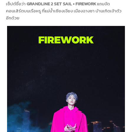
เซ็ปต์ชื่อว่า
GRANDLINE 2 SET SAIL • FIREWORK
แถมจัด
คอนเสิร์ตบนเรือหรู ที่แม่น้ำเซียงเจียง เมืองฉางซา บ้านเกิดเจ้าตัว
อีกด้วย