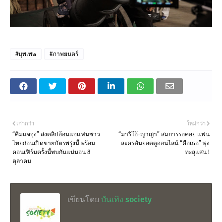
#บุพเพ๒
#ภาพยนตร์
เก่ากว่า
ใหม่กว่า
“คิมแจจุง” ส่งคลิปอ้อนแจแฟนชาว
“มาริโอ้-ญาญ่า” สมการรอคอย แฟน
ไทยก่อนเปิดขายบัตรพรุ่งนี้ พร้อม
ละครดันยอดดูออนไลน์ “คือเธอ” พุ่ง
คอนเฟิร์มครั้งนี้พบกันแน่นอน 8
ทะลุแสน !
ตุลาคม
เขียนโดย
บันเทิง society