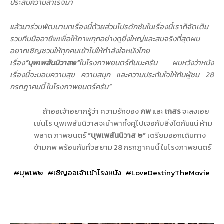
ประสบความสำเร็จมา
แล้วมาร่วมพัฒนาบทเรื่องนี้ด้วยส่วนโปรดักชันในเรื่องนี้เราก็จัดเต็ม
รวมทีมมืออาชีพเพื่อให้ภาพทุกอย่างดูยิ่งใหญ่และสมจริงที่สุดผม
อยากเชิญชวนให้ทุกคนเข้าไปให้กำลังใจหนังไทย
เรื่อง
“
บุพเพสันนิวาส๒
”
ในโรงภาพยนตร์กันนะครับ ผมหวังว่าหนัง
เรื่องนี้จะมอบความสุข ความสนุก และความประทับใจให้กับผู้ชม
28
กรกฎาคมนี้ ในโรงภาพยนตร์ครับ
”
ถ้าออเจ้าอยากรู้ว่า ความรักของ
ภพ
และ
เกสร
จะลงเอย
เช่นไร บุพเพสันนิวาสจะนำพาทั้งคู่ไปเจอกับสิ่งใดกันแน่ ห้าม
พลาด ภาพยนตร์
“บุพเพสันนิวาส ๒”
เตรียมออกเดินทาง
ข้ามภพ พร้อมกันทั่วสยาม
28
กรกฎาคมนี้ ในโรงภาพยนตร์
#
บุพเพ๒
#
เชิญออเจ้าเข้าโรงหนัง
#LoveDestinyTheMovie