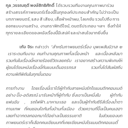
กุล
,
วรรณฤดี พงษ์สิทธิศักดิ์
ได้รวบรวมทีมงานคุณภาพมาร่วม
สร้างสรรค์ภาพยนตร์เรื่องนี้ในทุกองค์ประกอบสำคัญ ไม่ว่าจะเป็น
บทภาพยนตร์
,
แสง สี เสียง
,
เสื้อผ้าหน้าผม
,
โลเคชัน รวมไปถึง การ
ออกแบบงานสร้าง
,
งานกราฟิกดีไซน์
,
ดนตรีประกอบ ฯลฯ ซึ่งทำให้
ทุกรายละเอียดของหนังเรื่องนี้มีเสน่ห์ และน่าสนใจมากยิ่งขึ้น
เก้ง จิระ
กล่าวว่า
“
สำหรับภาพยนตร์เรื่อง บุพเพสันนิวาส ๒
เราระดมทีมงาน คนทำงานคุณภาพทั้งเบื้องหน้า
และเบื้องหลังมา
รวมกันในเรื่องนี้หลายร้อยชีวิตเลยครับ
เราอยากสร้าง
ความพิเศษให้
ผู้ชมได้ชมหนังเรื่องนี้กันแบบเต็มอรรถรส รวมทั้งได้สัมผัสถึง
ความพิถีพิถันในทุกขั้นตอน
การทำงาน โดยเรื่องนี้เราได้ผู้กำกับสายหนังรักโรแมนติกคอมเมดี้
อย่าง ปิ๊ง
-
อดิสรณ์ มารับหน้าที่ผู้กำกับ ซึ่งเขาเป็นหนึ่งใน
ผู้กำกับ
แฟนฉัน
,
รถไฟฟ้า
..
มาหานะเธอ และเป็นผู้กำกับซีรีส์เรื่องน้ำตา
กามเทพ ที่คนชอบใจกันทั้งบ้านทั้งเมือง ด้วยความที่ปิ๊งเป็นคนเฮฮา
เลยทำฉากตลกออกมาได้อย่างเป็นธรรมชาติ ในส่วนของบท
ภาพยนตร์เราก็เลือกคนเขียนบทที่เคยเขียนหนังโรแมนติกคอมเมดี้