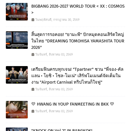
BIGBANG 2026-2027 WORLD TOUR < XX : COSMOS
>
วันพฤหัสบดี, กรกฎาคม 30, 2569
สิ้นสุดการรอคอย! "ยามะพี" ปักหมุดคอนเสิร์ตใหญ่
ในไทย "DREAMING TOMOHISA YAMASHITA TOUR
2026"
วันจันทร์, สิงหาคม 03, 2569
เตรียมฟินครบทุกเจน! "Tpartner" ชวน "พี่จอง-คัล
แลน • โยชิ • โซล-โมเน่" เสิร์ฟโมเมนต์จัดเต็มใน
งาน "Airport Carnival ทริปไหนก็ใจฟู"
วันจันทร์, สิงหาคม 03, 2569
💛 HWANG IN YOUP FANMEETING IN BKK 💛
วันจันทร์, สิงหาคม 03, 2569
"KNOCK ON Vol.2" IN BANGKOK!