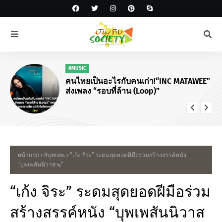
#MUSIC
คนไทยเป็นอะไรกับคนเก่า!“INC MATAWEE”
ส่งเพลง “รอบที่ล้าน (Loop)”
หน้าแรก
#บุพเพ๒
“เก้ง จิระ” ระดมสุดยอดฝีมือร่วมสร้างสรรค์หนัง
“บุพเพสันนิวาส ๒”
“เก้ง จิระ” ระดมสุดยอดฝีมือร่วม
สร้างสรรค์หนัง “บุพเพสันนิวาส