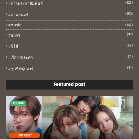
(325)
#ข่าวประชาสัมพันธ์
(153)
#ภาพยนตร์
#music
(147)
(92)
#ละคร
(69)
#ซีรีส์
(54)
#เรื่องย่อละคร
(31)
#ซุบซิปซุปตาร์
Featured post
#PPKRIT