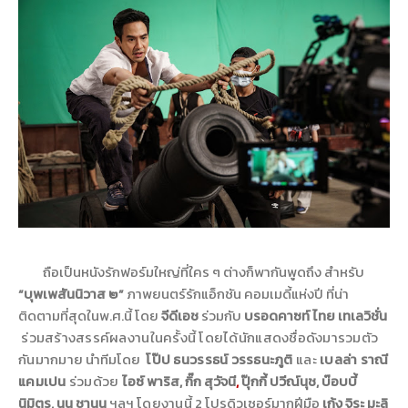
ถือเป็นหนังรักฟอร์มใหญ่ที่ใคร ๆ ต่างก็พากันพูดถึง สำหรับ
“
บุพเพสันนิวาส ๒
”
ภาพยนตร์รักแอ็กชัน คอมเมดี้แห่งปี ที่น่า
ติดตามที่สุดในพ
.
ศ
.
นี้ โดย
จีดีเอช
ร่วมกับ
บรอดคาซท์ ไทย เทเลวิชั่น
ร่วมสร้างสรรค์ผลงานในครั้งนี้ โดยได้นักแสดงชื่อดังมารวมตัว
กันมากมาย
นำทีมโดย
โป๊ป ธนวรรธน์ วรรธนะภูติ
และ
เบลล่า ราณี
แคมเปน
ร่วมด้วย
ไอซ์ พาริส
,
กิ๊ก สุวัจนี
,
ปุ๊กกี้ ปวีณ์นุช
,
บ๊อบบี้
นิมิตร
,
นน ชานน
ฯลฯ
โดยงานนี้
2
โปรดิวเซอร์มากฝีมือ
เก้ง จิระ มะลิ