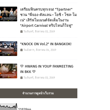
เตรียมฟินครบทุกเจน! "Tpartner"
ชวน "พี่จอง-คัลแลน • โยชิ • โซล-โม
เน่" เสิร์ฟโมเมนต์จัดเต็มในงาน
"Airport Carnival ทริปไหนก็ใจฟู"
วันจันทร์, สิงหาคม 03, 2569
"KNOCK ON Vol.2" IN BANGKOK!
วันอังคาร, สิงหาคม 04, 2569
💛 HWANG IN YOUP FANMEETING
IN BKK 💛
วันจันทร์, สิงหาคม 03, 2569
จำนวนการดูหน้าเว็บรวม
1
1
8
3
9
4
4