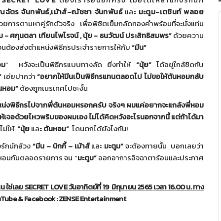
ณฉัตร จันทพันธ์
,
เม้าส์–ณัชชา จันทพันธ์
และ
มะตูม-เตชินท์ พลอย
วยการตามหาคู่รักตั
วจริง เพื่อพิชิตเข็มกลัดทองคำพร้อมที่
จะนั่งแท่น
ม - ศกุนตลา เทียนไพโรจน์
,
นุ้ย - ธนวัฒน์ ประสิทธิสมพร”
ด้วยความ
นต้องส่งตำแหน่งพิธี
กรประจำรายการให้กับ
“
มีน
”
อม
”
หวังจะเป็นพิธีกรแบบทางลัด ยิ่งทำให้
“
นุ้ย
”
ได้อยู่ใกล้ชิดกับ
ย”
เอ่ยปากว่า
“
อยากให้มีนเป็นพิธีกรแทนตลอดไป ไม่ขอให้ต้นหอมกลับ
นหอม”
ต้องถูกเนรเทศไปซะงั้น
่งพิธี
กรไปจากพี่ต้นหอมหรอกครับ จริงๆ ผมแค่อยากจะแกล้งพี่หอม
ให้เจอด้วยไหวพริ
บของผมเอง ไม่ได้คิดหวังอะไรนอกจากนี้ แต่ถ้าได้มา
ม่ให้
“
นุ้ย
และ
ต้นหอม
”
โดนตกได้ยังไงกัน
!
ก๊งรักนักล้วง
“
มีน
–
นิกกี้
–
เม้าส์
และ
มะตูม
”
จะต้องทายนั้น บอกเลยว่า
หอมกันตลอดรายการ จน
“
มะตูม
”
ออกอาการอิจฉาตาร้
อนและประกาศ
หน ใช่เลย
SECRET LOVE
วันอาทิตย์ที่
19
มิถุนายน
2565
เวลา 1
6
.
00
น. ทาง
Tube & Facebook : ZENSE Entertainment