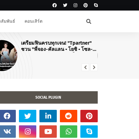
สัมพันธ์
คอนเสิร์ต
เตรียมฟินครบทุกเจน! "Tpartner"
#J
ชวน "พี่จอง-คัลแลน • โยชิ • โซล-
สิ
โมเน่" เสิร์ฟโมเมนต์จัดเต็มในงาน
คอ
"Airport Carnival ทริปไหนก็ใจฟู"
TO
20
SOCIAL PLUGIN