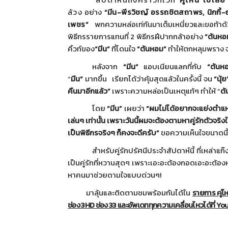
ล้วง
อย่าง
“
มีน
-
พีรวิชญ์ อรรถชิตสถาพร
,
นิกกี้
-
เพชร
”
พกความหล่อเท่กันมาเต็มเหนี่
ยวและขอท้าด้
พิธีกรรายการแทนที่
2
พิธีกรฝีปากกล้าอย่าง
“ต้นหอ
คิ้วท์ของ
“
มีน
”
ที่โดนใจ
“
ต้นหอม
”
ทำให้ตกหลุมพราง จ
หลังจาก
“
มีน
”
แอบเนียนแลกที่กับ
“
ต้นห
“
มีน”
มากขึ้น เรียกได้ว่าคุ้มสุดแล้วในครั้
งนี้ จน
“นุ้
คืนมาอีกแล้ว
”
เพราะความหล่อเป็นเหตุแท้ๆ ทำให้ “
ต้
โดย
“
มีน
”
เผยว่า
“
ผมไม่ได้อยากจะแย่งตำแหน
เล่นๆ เท่านั้น เพราะวันนี้ผมจะต้องตามหาคู่รั
กตัวจริง
เป็นพิธีกรจริงๆ ก็คงจะดีครับ
”
ขอความเห็นใจขนาดนี้ไ
สำหรับคู่รักปรัศนีประจำสัปดาห์
นี้ ที่เหล่าแ
เป็นคู่รักที่หวานสุ
ดๆ เพราะเอะอะต้องกอดเอะอะต้
อง
หาคนมาช่
วยดามใจแบบด่วนๆ
!
มาลุ้นและติดตามชมพร้อมกันได้ใน
รายการ
คู่ไ
ช่อง 3
HD
ช่อง 33
และอัพเดททุกความเคลื่อนไหวได้
ที่
You