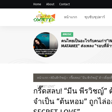
Home
About
Contact
หน้าแรก
ซุบซิบซุปตาร์
#MUSIC
คนไทยเป็นอะไรกับคนเก่า!“I
MATAWEE” ส่งเพลง “รอบที่ล้
(Loop)”
หน้าแรก
#มีนพีรวิชญ์
กรี๊ดสลบ! “มีน พีรวิชญ์” ต้าวตี๋ส
SECRET LOVE”
กรี๊ดสลบ! “มีน พีรวิชญ์” 
จำเป็น “ต้นหอม” ถูกไล่