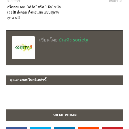
เก่ากว่า
ใหม่กว่า
กรี๊ดจอแตก!! “เติร์ด” สวีท “เค้ก” หนัก
เว่อร์!! ทั้งกอด ทั้งนอนตัก แบบสุดรัก
สุดหวง!!!
เขียนโดย
บันเทิง society
คุณอาจชอบโพสต์เหล่านี้
SOCIAL PLUGIN