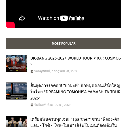
MOST POPULAR
BIGBANG 2026-2027 WORLD TOUR < XX : COSMOS
>
วันพฤหัสบดี, กรกฎาคม 30, 2569
สิ้นสุดการรอคอย! "ยามะพี" ปักหมุดคอนเสิร์ตใหญ่
ในไทย "DREAMING TOMOHISA YAMASHITA TOUR
2026"
วันจันทร์, สิงหาคม 03, 2569
เตรียมฟินครบทุกเจน! "Tpartner" ชวน "พี่จอง-คัล
แลน • โยชิ • โซล-โมเน่" เสิร์ฟโมเมนต์จัดเต็มใน