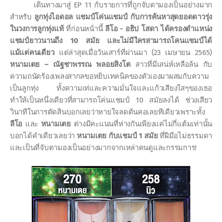
เดินทางมาสู่
EP 11
กับรายการที่ถูกจับตามองเป็นอย่างมาก
สำหรับ
ลูกทุ่งไอดอล แชมป์โค่นแชมป์
กับการค้นหาสุดยอดดาวรุ่ง
ในวงการลูกทุ่งแท้
ที่ก่อนหน้านี้
ลีโอ
-
อธิป
โสดา
ได้ครองตำแหน่ง
แชมป์ยาวนานถึง
10
สมัย และไม่มีใครสามารถโคนแชมป์ได้
แม้แต่คนเดียว
แต่ล่าสุดเมื่อวันเสาร์ที่ผ่านมา
(23
เมษายน
2565)
หนามเตย
–
ณัฐชาพรรณ พลอยสิงโต
สาวที่มีเสน่ห์เหลือล้น กับ
ความถนัดร้องเพลงสากลขอหยิบเทคนิคของตัวเองมาผสมกับความ
เป็นลูกทุ่ง ทั้งความเท่และความมั่นใจและแก้วเสียงใสๆของเธอ
ทำให้เป็นหนึ่งเดียวที่สามารถโค่นแชมป์
10
สมัยลงได้ ช่วงเสียว
วินาทีในการตัดสินบอกเลยว่าหายใจลดต้นคอเลยทีเดียวเพราะทั้ง
ลีโอ
และ
หนามเตย
ต่างมีคะแนนที่ห่างกันเพียงแค่ไม่กี่แต้มเท่านั้น
บอกได้คำเดียวเลยว่า
หนามเตย กับแชมป์
1
สมัย
ที่ฝีมือไม่ธรรมดา
และเป็นที่จับตามองเป็นอย่างมากจากเหล่าคนดูและกรรมการ
!