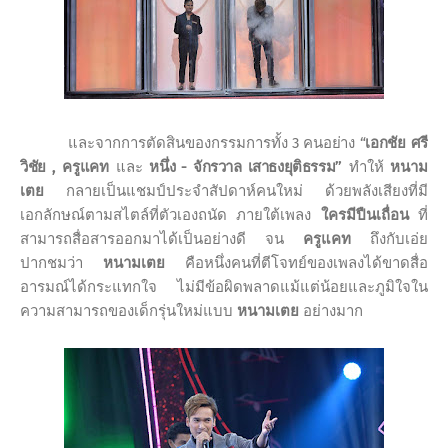
และจากการตัดสินของกรรมการ
ทั้ง
3
คนอย่าง
“
เอกชัย ศรี
วิชัย
,
ครูแคท
และ
หนึ่ง - จักรวาล เสาธงยุติธรรม
”
ทำให้
หนาม
เตย
กลายเป็นแชมป์ประจำสัปดาห์คนใหม่ ด้วยพลังเสียงที่มี
เอกลักษณ์ตามสไตล์ที่ตัวเองถนัด ภายใต้เพลง
ใครมีปืนเถื่อน
ที่
สามารถสื่อสารออกมาได้เป็นอย่างดี จน
ครูแคท
ถึงกับเอ่ย
ปากชมว่า
หนามเตย
คือหนึ่งคนที่ตีโจทย์ของเพลงได้ขาดสื่อ
อารมณ์ได้กระแทกใจ ไม่มีข้อผิดพลาดแม้แต่น้อยและภูมิใจใน
ความสามารถของเด็กรุ่นใหม่แบบ
หนามเตย
อย่างมาก