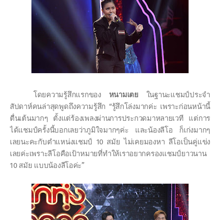
โดยความรู้สึกแรกของ
หนามเตย
ในฐานะแชมป์ประจำ
สัปดาห์คนล่าสุดพูดถึงความรู้สึก
“
รู้สึกโล่งมากค่ะ เพราะก่อนหน้านี้
ตื่นเต้นมากๆ ตั้งแต่ร้องเพลงผ่านการประกวดมาหลายเวที แต่การ
ได้แชมป์ครั้งนี้บอกเลยว่าภูมิใจมากๆค่ะ และน้องลีโอ ก็เก่งมากๆ
เลยนะคะกับตำแหน่งแชมป์
10
สมัย ไม่เคยมองหา ลีโอเป็นคู่แข่ง
เลยค่ะเพราะลีโอคือเป้าหมายที่ทำให้เราอยากครองแชมป์ยาวนาน
10
สมัย แบบน้องลีโอค่ะ
”