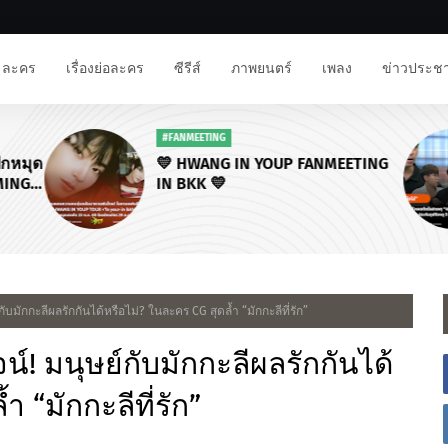
ละคร
เรื่องย่อละคร
ซีรีส์
ภาพยนตร์
เพลง
ข่าวประชา
#FANMEETING
ักหมุด
💛 HWANG IN YOUP FANMEETING
MING
IN BKK 💛
R
กับมักกะลีผลรักกันได้หรือไม่? ในละคร CG สุดล้ำ “มักกะลีที่รัก”
น์! มนุษย์กับมักกะลีผลรักกันได้
 “มักกะลีที่รัก”