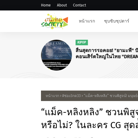
Home
About
Contact
หน้าแรก
ซุบซิบซุปตาร์
#JPOP
สิ้นสุดการรอคอย! "ยามะพี" ป
คอนเสิร์ตใหญ่ในไทย "DREA
TOMOHISA YAMASHITA TOU
2026"
หน้าแรก
#ช่อง3กด33
“แม็ค-หลิงหลิง” ชวนพิสูจน์! มนุษย์
“แม็ค-หลิงหลิง” ชวนพิสูจ
หรือไม่? ในละคร CG สุดล้ำ