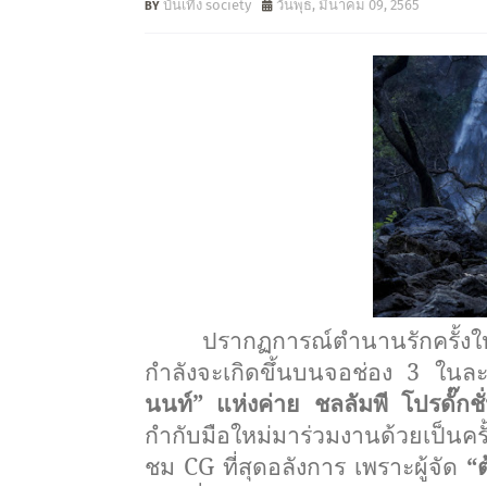
บันเทิง society
วันพุธ, มีนาคม 09, 2565
ปรากฏการณ์
ตำนานรักครั้งใ
กำลังจะเกิดขึ้นบนจอช่
อง 3 ในล
นนท์”
แห่งค่าย ชลลัมพี โปรดั๊กชั
กำกับมือใหม่มาร่วมงานด้
วยเป็นค
ชม
CG
ที่สุดอลังการ เพราะผู้จัด
“