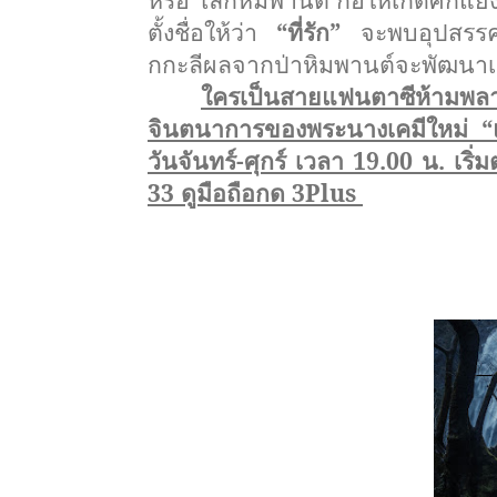
ตั้งชื่
อให้ว่า
“ที่รัก”
จะพบอุปสรรคอ
กกะลีผลจากป่าหิมพานต์จะพั
ฒนาเป
ใครเป็นสายแฟนตาซีห้ามพล
จินตนาการของพระนางเคมี
ใหม่ “
วันจันทร์-ศุกร์ เวลา 19.00 น. เริ
33 ดูมือถือกด 3
Plus