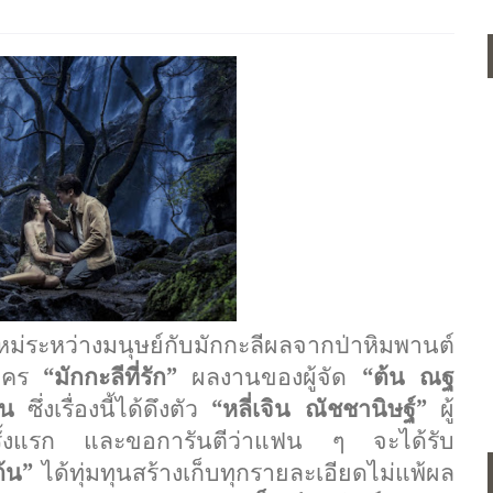
หม่
ระหว่างมนุษย์
กับมักกะลีผลจากป่
าหิมพานต์
ะคร
“มักกะลีที่รัก”
ผลงานของผู้จัด
“ต้น ณฐ
่น
ซึ่งเรื่องนี้ได้ดึงตัว
“หลี่เจิน ณัชชานิษฐ์”
ผู้
รั้งแรก และขอการันตีว่าแฟน ๆ จะได้รับ
ต้น”
ได้ทุ่มทุนสร้างเก็บทุกรายละเอี
ยดไม่แพ้ผล