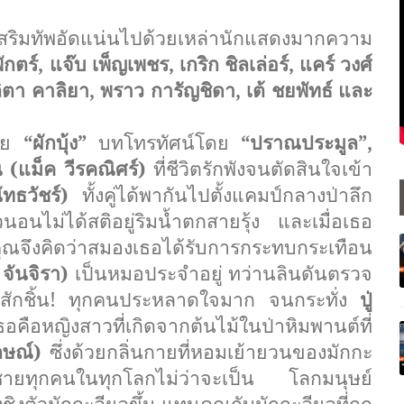
เสริมทัพอัดแน่นไปด้วยเหล่
านักแสดงมากความ
กตร์, แจ๊บ เพ็ญเพชร, เกริก ชิลเล่อร์, แคร์ วงศ์
ลิตา คาลิยา, พราว การัญชิดา, เต้ ชยพัทธ์ และ
โดย
“ผักบุ้ง”
บทโทรทัศน์โดย
“ปราณประมูล”,
(แม็ค วีรคณิศร์)
ที่ชีวิตรักพังจนตัดสินใจเข้า
นัทธวัชร์)
ทั้งคู่ได้พากันไปตั้งแคมป์
กลางป่าลึก
นอนไม่ได้สติอยู่ริมน้ำ
ตกสายรุ้ง และเมื่อเธอ
ณจึงคิดว่าสมองเธอได้รั
บการกระทบกระเทือน
 จันจิรา)
เป็นหมอประจำอยู่ ทว่านลินดันตรวจ
ักชิ้น
!
ทุกคนประหลาดใจมาก จนกระทั่ง
ปู่
คือหญิงสาวที่เกิดจากต้นไม้
ในป่าหิมพานต์ที่
ักษณ์)
ซึ่งด้วยกลิ่นกายที่หอมเย้
ายวนของมักกะ
ชายทุกคนในทุ
กโลกไม่ว่าจะเป็น โลกมนุษย์
ชิงตัวมักกะลี
ผลขึ้น แทนคุณกับมักกะลีผลที่ถูก