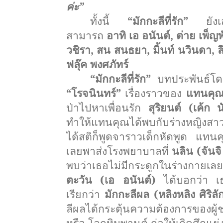
ค่ะ”
ทั้งนี้
“มักกะลีที่รัก”
ยัง
สามารถ
อาทิ เอ อนันต์, ต่าย เพ็ญพั
วชิรา, สน สนธยา, มิ้นท์ นวินดา, 
ฟลุ๊ค พงศภัทร์
“มักกะลีที่รัก”
บทประพันธ์
“โรจนินทร์”
เรื่องราวของ
แทนคุณ 
ป่
าไปหาเพื่อนรัก
สุริยนต์ (เค้ก 
ทำให้แทนคุณได้พบกับร่างหญิ
งสาว
ได้สติก็พูดจาราวเด็
กหัดพูด แทนคุ
เลยพาส่
งโรงพยาบาลที่
นลิน (จันจิ
พบว่าเธอไม่มี
กระดูกในร่างกายเลยส
ตะวัน (เอ อนันต์)
ได้บอกว่า เธอ
เรียกว่า
มักกะลีผล (หลิงหลิง ศิริล
ลีผลได้กระตุ้
นความต้องการของผู้
หรือ โลกหิมพานต์ ก่อให้เกิดศึกแย่ง