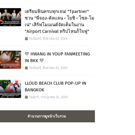
เตรียมฟินครบทุกเจน! "Tpartner"
ชวน "พี่จอง-คัลแลน • โยชิ • โซล-โม
เน่" เสิร์ฟโมเมนต์จัดเต็มในงาน
"Airport Carnival ทริปไหนก็ใจฟู"
วันจันทร์, สิงหาคม 03, 2569
💛 HWANG IN YOUP FANMEETING
IN BKK 💛
วันจันทร์, สิงหาคม 03, 2569
LLOUD BEACH CLUB POP-UP IN
BANGKOK
วันศุกร์, กรกฎาคม 24, 2569
จำนวนการดูหน้าเว็บรวม