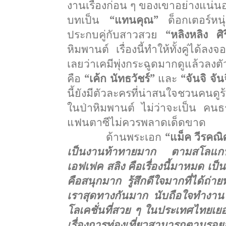
งานเรื่องก่อน ๆ ของเขาอย่างแน่น
บทเป็น
“แทนคุณ”
ด็อกเตอร์หน
ประกบคู่กับสาวสวย
“หลิงหลิง ศิ
หิมพานต์ เรื่องนี้ทำให้ทั้งคู่ได้ลงจอ
เลยว่าเคมีพุ่งกระฉูดมากดู
แล้วลงตั
คือ
“เค้ก นัทธวัชร์”
และ
“จันจิ จั
นี้ยังมีตัวละครที่น่
าสนใจชวนคนดูร้อง
ในป่าหิมพานต์ ไม่ว่าจะเป็น คนธร
แฟนตาซีไม่
ควรพลาดเด็ดขาด
ด้านพระเอก
“แม็ค วีรคณิ
เป็นงานท้าทายมาก ตามสโลแกนค
เอฟเฟค สลิง คือเรื่องนี้มาหมด เ
คือสนุกมาก รู้สึกดีใจมากที่ได้ถ่า
เราสุ
ดทางกันมาก นับถือใจทำงาน
โลเคชั่
นที่สวย ๆ ในประเทศไทยเยอะ
เรื่องการท่องเที่
ยวสามารถตามรอยละค