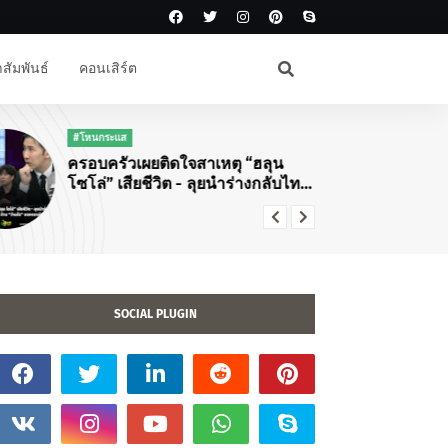
สัมพันธ์
คอนเสิร์ต
#โหนกระแส
#K
ครอบครัวเผยติดใจสาเหตุ “ฮลุน
แม่
โซโล่” เสียชีวิต - ลุยนำร่างกลับไทย
ปั
พบทำประกันอุบัติเหตุ 5 ล้าน “ว่าน
โซ
ไฉ” แจงดราม่าแจ้งข่าว
Yo
Ba
SOCIAL PLUGIN