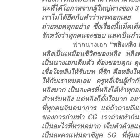
นะที่
ได้โอกาสจากผู้ใหญ่ทางช่อง 3 พ
เราไม่ได้ยึดกับคำว่าพระเอกเลย 
ถ่ายทอดทุกอย่าง ซึ่งเรื่องนี้แม็คเต็มท
รักหวังว่าทุกคนจะชอบ และเป็นกำล
ฟากนางเอก
“หลิงหลิง 
หลิงเป็นเหมือนชีวิ
ตของหลิง หลิงตั้
เป็นนางเอกเต็มตัว ต้องขอบคุณ คุณด
เชื่อใจหลิงให้รับบท ที่รัก คือหลิ
ให้กั
บเราหมดเลย ครูหลี่เจินผู้กำกับ
หลิงมาก เป็นละครที่หลิงได้ทำทุกอย
สำหรับหลิง แต่หลิงก็ตั้งใจมาก อย
ที่ทุ
กคนจินตนาการ แต่ถ้าถามถึงเรื
ของการถ่ายทำ
CG
เราถ่ายทำกัน
เป็นอะไรที่ทรหดมาก เจ็บตัวด้วยแล
เป็นละครแฟนตาซียุค 5
G
ที่คุ้