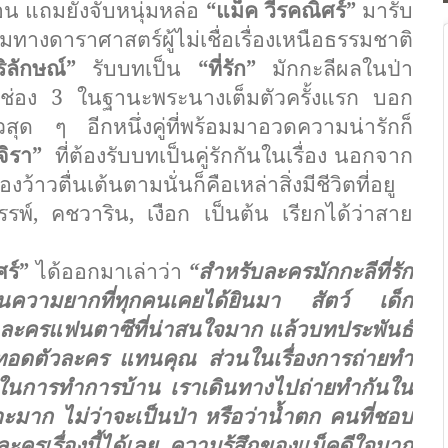
อน แถมยังจับหนุ่มหล่อ
“แม็ค วีรคณิศร์”
มารับ
ุ่มทางดาราศาสตร์ผู้
ไม่เชื่อเรื่องเหนือธรรมชาติ
ริลักษณ์”
รับบทเป็น
“ที่รัก”
มักกะลีผลในป่า
ช่
อง 3 ในฐานะพระนางเต็มตัวครั้งแรก บอก
วสุด ๆ อีกหนึ่งคู่ที่พร้อมมาอวดความน่
ารักก็
นจิรา”
ที่ต้องรับบทเป็นคู่รักกั
นในเรื่อง นอกจาก
ว้าวตื่นเต้
นตามนั่นก็คือเหล่าสิ่งมีชีวิ
ตที่อยู
รพ์, คชวาริน, เงือก เป็นต้น เรียกได้ว่าสาย
ศร์”
ได้ออกมาเล่าว่า
“สำหรับละครมักกะลีที่รัก
วามยากที่ทุกคนเคยได้
ยินมา สัตว์ เด็ก
ป็นละครแฟนตาซีที่น่าสนใจมาก แล้วบทประพันธ์
ยทอดตั
วละคร แทนคุณ ส่วนในเรื่องการถ่ายทำ
ในการทำการบ้าน เราเดินทางไปถ่ายทำกันใน
มาก ไม่ว่าจะเป็นป่า หรือว่าน้ำตก คนที่ชอบ
รเรื่องนี้ได้
เลย ความรู้สึกของแม็คดีใจมาก