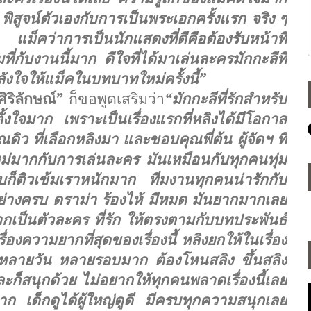
ิสูจน์ตัวเองกับการเป็
นพระเอกครั้งแรก จริง ๆ
แม็คว่าการเป็นนักแสดงที่ดีคื
อต้องรับหน้าที่
ี่กั
บงานนี้มาก ดีใจที่ได้มาเล่นละครมักกะลีที่
ังใจให้แม็
คในบทบาทใหม่ครั้งนี้”
ศิริลักษณ์”
ก็ขอพูดเสริมว่า
“มักกะลีที่รั
กสำหรับ
งใจมาก เพราะเป็นเรื่องแรกที่หลิงได้มี
โอกาส
ิว ที่เลือกหลิงมา และขอบคุณพี่ต้น ผู้จัดฯ ที่
งใหม่มากกับการเล่นละคร มันเหมือนกับทุกคนทุ่ม
ก็ติวเข้
มเราหนักมาก ทีมงานทุกคนน่ารักกับ
่
างครบ ดราม่า ร้องไห้ มีหมด มันยากมากเลย
ากเป็นตัวละคร ที่รัก ให้ตรงตามกับบทประพันธ์
่องความยากที่สุ
ดของเรื่องนี้ หลิงยกให้ในเรื่อง
หลายวัน หลายรอบมาก ต้องโหนสลิง ขึ้นสลิง
ะก็สนุกด้วย ไม่อยากให้ทุกคนพลาดเรื่องนี้
เลย
มมาก เด็กดูได้ผู้ใหญ่ดูดี มีครบทุกความสนุกเลย