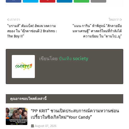
เก่ากว่า
ใหม่กว่า
“บรามส์” คัมแบ็ค! อัพเลเวลความ
“แมน การิน” ท้าพิสูจน์ “สักลายมือ
สยอง ใน “ตุ๊กตาซ่อนผี 2 Brahms :
มหาเศรษฐี” ศาสตร์ใหม่ที่กำลังได้
The Boy II”
ความนิยม ใน “ตามไป..มู”
เขียนโดย
บันเทิง society
คุณอาจชอบโพสต์เหล่านี้
“PP KRIT” ชวนเปิดประสบการณ์ความหวานซ่อน
เปรี้ยวในซิงเกิลใหม่“Your Candy”
August 07, 2026