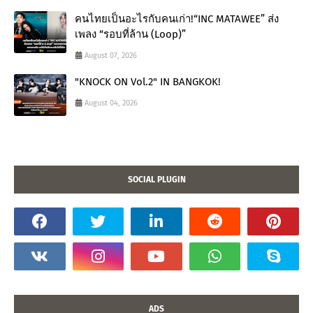
คนไทยเป็นอะไรกับคนเก่า!“INC MATAWEE” ส่ง
เพลง “รอบที่ล้าน (Loop)”
August 07, 2026
"KNOCK ON Vol.2" IN BANGKOK!
August 04, 2026
SOCIAL PLUGIN
ADS