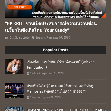
“PP KRIT” ชวนเปิดประสบการณ์ความหวานซ่อน
เปรี้ยวในซิงเกิลใหม่“Your Candy”
บันเทิง society
วันศุกร์, สิงหาคม 07, 2569
Popular Posts
เรื่องย่อละคร “พยัคฆ์ร้ายซ่อนลาย” (Wicked
Temptation)
วันจันทร์, พฤษภาคม 11, 2569
ประทับใจไม่รู้ลืม! คอนเสิร์ตการกุศล “Sing
Memories เพลงหวานในความทรงจำ”
วันพุธ, กรกฎาคม 08, 2569
BIGBANG 2026-2027 WORLD TOUR < XX : COSMOS