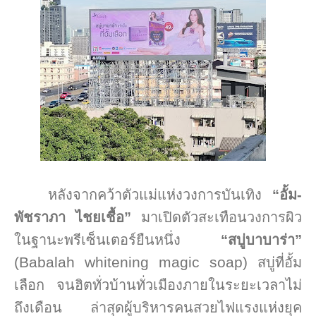
หลังจากคว้าตัวแม่แห่งวงการบันเทิง
“อั้ม
-
พัชราภา ไชยเชื้อ”
มาเปิดตัวสะเทือนวงการผิว
ในฐานะพรีเซ็นเตอร์ยืนหนึ่ง
“สบู่บาบาร่า”
(
Babalah whitening magic soap
)
สบู่ที่อั้ม
เลือก
จนฮิตทั่วบ้านทั่วเมืองภายในระยะเวลาไม่
ถึงเดือน
ล่าสุดผู้บริหารคนสวยไฟแรงแห่งยุค