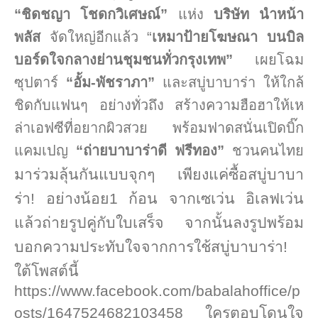
“ชิดชญา โชดกวิเศษณ์”
แห่ง
บริษัท นำหน้า
พลัส
จัดใหญ่อีกแล้ว “
เหมาป้ายโฆษณา บนบิล
บอร์ดใจกลางย่านชุมชนทั่วกรุงเทพ”
เผยโฉม
ซุปตาร์
“อั้ม
-
พัชราภา”
และสบู่บาบาร่า ให้ใกล้
ชิดกับแฟนๆ อย่างทั่วถึง สร้างความฮือฮาให้เห
ล่าเอฟซีที่อยากผิวสวย พร้อมฟาดสนั่นเปิดบิ๊ก
แคมเปญ
“ถ่ายบาบาร่าดี ฟรีทอง”
ชวนคนไทย
มาร่วมลุ้นกันแบบจุกๆ เพียงแค่ซื้อสบู่บาบา
ร่า! อย่างน้อย1 ก้อน จากเซเว่น อิเลฟเว่น
แล้วถ่ายรูปคู่กับใบเสร็จ จากนั้นลงรูปพร้อม
บอกความประทับใจจากการใช้สบู่บาบาร่า!
ใต้โพสต์นี้
https://www.facebook.com/babalahoffice/p
osts/
1647524682103458 ใครตอบโดนใจ