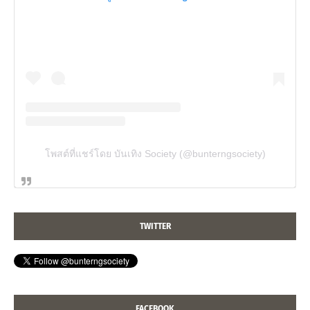
โพสต์ที่แชร์โดย บันเทิง Society (@bunterngsociety)
TWITTER
FACEBOOK