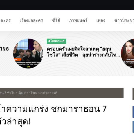
ละคร
เรื่องย่อละคร
ซีรีส์
ภาพยนตร์
เพลง
ข่าวประชา
#โหนกระแส
TING
ครอบครัวเผยติดใจสาเหตุ “ฮลุน
โซโล่” เสียชีวิต - ลุยนำร่างกลับไทย
พบทำประกันอุบัติเหตุ 5 ล้าน “ว่าน
ไฉ” แจงดราม่าแจ้งข่าว
 7 ชั่วโมงเต็ม ถ่ายโฆษณาตัวล่าสุด!
คท้าความแกร่ง ชกมาราธอน 7
วล่าสุด!