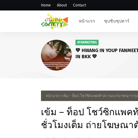
Home
About
Contact
หน้าแรก
ซุบซิบซุปตาร์
#FANMEETING
💛 HWANG IN YOUP FANMEE
IN BKK 💛
หน้าแรก
เข้ม – ท็อป โชว์ซิกแพคท้าความแกร่ง ชกมาราธอน
เข้ม – ท็อป โชว์ซิกแพ
ชั่วโมงเต็ม ถ่ายโฆษณาตั