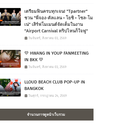
เตรียมฟินครบทุกเจน! "Tpartner"
ชวน "พี่จอง-คัลแลน • โยชิ • โซล-โม
เน่" เสิร์ฟโมเมนต์จัดเต็มในงาน
"Airport Carnival ทริปไหนก็ใจฟู"
วันจันทร์, สิงหาคม 03, 2569
💛 HWANG IN YOUP FANMEETING
IN BKK 💛
วันจันทร์, สิงหาคม 03, 2569
LLOUD BEACH CLUB POP-UP IN
BANGKOK
วันศุกร์, กรกฎาคม 24, 2569
จำนวนการดูหน้าเว็บรวม