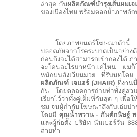
ล่าสุด กับ
ผลิตภัณฑ์บำรุงเส้นผมเจแ
ของเมืองไทย พร้อมตอกย้ำภาพลั
โดยภาพยนตร์โฆษณาตัวนี้ ซ
ปลอดภัยจากโรคระบาดเป็นอย่างด
ก่อนถึงจะได้สามารถเข้ากองได้ 
จะโดนอะไรมาหนักแค่ไหน ผมก็ไม
หนักบนสังเวียนมวย ที่รับบทโด
ผลิตภัณฑ์ เจแฮร์ (
JHAIR)
ที่งาน
กัน โดยตลอดการถ่ายทำทั้งคู่สวมบ
เรียกไว้ว่าทั้งคู่เต็มที่กันสุด ๆ เพ
ชม จนผู้กำกับโฆษณาถึงกับเอ่ย
โดยมี
คุณน้ำหวาน - กันต์กนิษฐ์
และผู้ก่อตั้ง บริษัท นัมเบอร์วัน
88
ถ่ายทำ