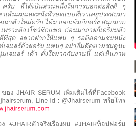
รับ ที่ได้เป็นส่วนหนึ่งในการบอกต่อสิ่งดี ๆ
ญหาเส้นผมและหนังศีรษะแบบที่เราเคยประสบมา
ณาตัวใหม่ครับ ได้มาเจอเข้มอีกครั้ง สนุกมาก
 เพราะต้องโชว์ซิกแพค ก่อนมาถ่ายก็เตรียมตัว
ดีที่สุด อยากฝากให้แฟน ๆ รอติดตามชมหนัง
์เจแฮร์ด้วยครับ แฟนๆ อย่าลืมติดตามชมดูนะ
ุ่มเจแฮร์ เค้า ตั้งใจมากกับงานนี้ แค่เห็นภาพ
ๆ ของ
JHAIR SERUM
เพิ่มเติมได้ที่
Facebook
: jhairserum, Line id : @Jhairserum
หรือโทร
.jhairserum.com
่วง
#JHAIR
ตัวจริงเรื่องผม
#JHAIR
ท็อปฟอร์ม