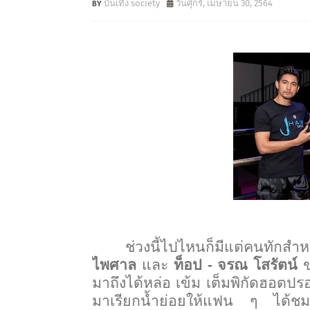
บันเทิง society
วันศุกร์, เมษายน 30, 2564
ช่วงนี้ไปไหนก็มีแต่คนทักส
ไพศาล
และ
ท็อป - จรณ โสรัตน์
ข
มาถึงได้หล่อ เข้ม เต็มพิกัดฮอตปร
มาเรียกน้ำย่อยให้แฟน ๆ ได้ชมก