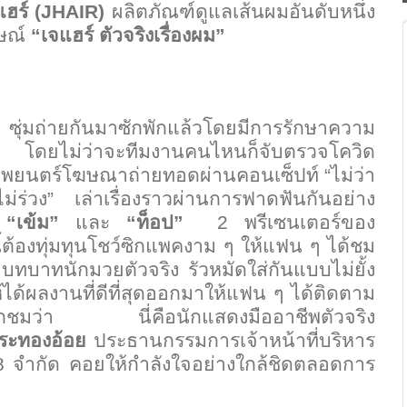
ฮร์ (
JHAIR)
ผลิตภัณฑ์ดูแลเส้นผมอันดับหนึ่ง
กษณ์
“
เจแฮร์ ตัวจริงเรื่องผม
”
ุ่มถ่ายกันมาซักพักแล้วโดยมีการรักษาความ
ี โดยไม่ว่าจะทีมงานคนไหนก็จับตรวจโควิด
ภาพยนตร์โฆษณาถ่ายทอดผ่านคอนเซ็ปท์
“
ไม่ว่า
่ร่วง
”
เล่าเรื่องราวผ่านการฟาดฟันกันอย่าง
ย
“
เข้ม
”
และ
“
ท็อป
”
2
พรีเซนเตอร์ของ
นี้ต้องทุ่มทุนโชว์ซิกแพคงาม ๆ ให้แฟน ๆ ได้ชม
ทบาทนักมวยตัวจริง รัวหมัดใส่กันแบบไม่ยั้ง
ื่อให้ได้ผลงานที่ดีที่สุดออกมาให้แฟน ๆ ได้ติดตาม
ปากชมว่า นี่คือนักแสดงมืออาชีพตัวจริง
 สระทองอ้อย
ประธานกรรมการเจ้าหน้าที่บริหาร
8
จำกัด คอยให้กำลังใจอย่างใกล้ชิดตลอดการ