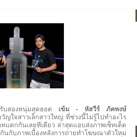
ำหรับสองหนุ่มสุดฮอต
เข้ม - หัสวีร์ ภัคพงษ์
วัญใจสาวเล็กสาวใหญ่ ที่ช่วงนี้ไม่รู้ไปทำอะไร
อทแตกกันเลยทีเดียว ล่าสุดแอบส่งภาพเซ็ทเด็ด
ันกับภาพเบื้องหลังการถ่ายทำโฆษณาตัวใหม่