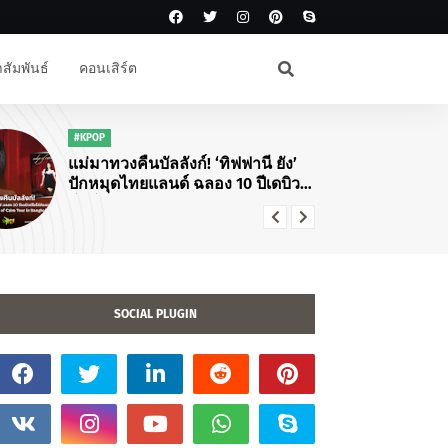
สัมพันธ์
คอนเสิร์ต
"K
#KPOP
แม่มาทวงคืนบัลลังก์! ‘ทิฟฟานี ยัง’
ปักหมุดไทยแลนด์ ฉลอง 10 ปีเดบิวต์
โซโล่กับคอนเสิร์ตใหญ่ "Tiffany
Young: Edge of Calm Tour in
Bangkok"
SOCIAL PLUGIN