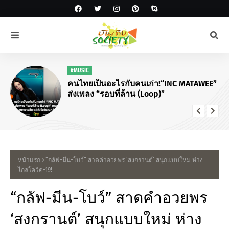
#MUSIC
คนไทยเป็นอะไรกับคนเก่า!“INC MATAWEE”
ส่งเพลง “รอบที่ล้าน (Loop)”
หน้าแรก
“กลัฟ-มีน-โบว์” สาดคำอวยพร ‘สงกรานต์’ สนุกแบบใหม่ ห่าง
ไกลโควิด-19!
“กลัฟ-มีน-โบว์” สาดคำอวยพร
‘สงกรานต์’ สนุกแบบใหม่ ห่าง