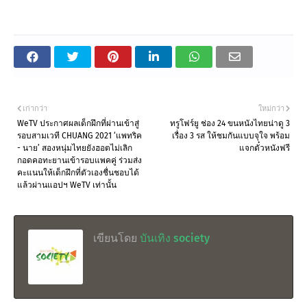
เก่ากว่า
ใหม่กว่า
WeTV ประกาศผลเด็กฝึกที่ผ่านเข้าสู่
ทรูโฟร์ยู ช่อง 24 ขนหนังไทยน่าดู 3
รอบสามเวที CHUANG 2021 ‘แพทริค
เรื่อง 3 รส ให้ชมกันแบบจุใจ พร้อม
- นาย’ สองหนุ่มไทยยังฮอตไม่เลิก
แจกตั๋วหนังฟรี
กอดคอทะยานเข้ารอบแพคคู่ ร่วมส่ง
คะแนนให้เด็กฝึกที่ตัวเองชื่นชอบได้
แล้วผ่านแอปฯ WeTV เท่านั้น
เขียนโดย
บันเทิง society