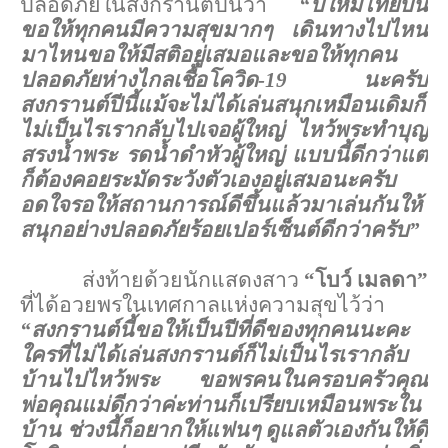
ปลอดภัยในสงกรานต์ปีนี้ว่า
“ปีใหม่ไทยปีนี้
ขอให้ทุกคนมีความสุขมากๆ เดินทางไปไหน
มาไหนขอให้มีสติอยู่เสมอและขอให้ทุกคน
ปลอดภัยห่างไกลเชื้อโควิด-19 นะครับ
สงกรานต์ปีนี้แม้จะไม่ได้เล่นสนุกเหมือนเดิมก็
ไม่เป็นไร
เรากลับไปเจอผู้ใหญ่ ไหว้พระทำบุญ
สรงน้ำพระ รดน้ำดำหัวผู้ใหญ่ แบบนี้ดีกว่าแต่
ก็ต้องคอยระมัดระวังตัวเองอยู่เสมอนะครับ
อดใจรอให้สถานการณ์ดีขึ้นแล้วมาเล่นกันให้
สนุกอย่างปลอดภัยร้อยเปอร์เซ็นต์ดีกว่าครับ
”
ส่งท้ายด้วยนักแสดงสาว
“โบว์ เมลดา”
ที่ได้อวยพรในเทศกาลแห่งความสุขไว้ว่า
“
สงกรานต์นี้ขอให้เป็นปีที่ดีของทุกคนนะคะ
ใครที่ไม่ได้เล่นสงกรานต์ก็ไม่เป็นไรเรากลับ
บ้านไปไหว้พระ ขอพรคนในครอบครัวคุณ
พ่อคุณแม่ดีกว่าค่ะท่านก็เปรียบเหมือนพระใน
บ้าน ช่วงนี้ก็อยากให้แฟนๆ ดูแลตัวเองกันให้ดี