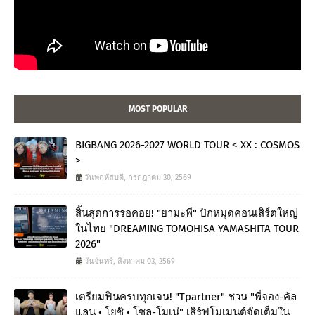
MOST POPULAR
BIGBANG 2026-2027 WORLD TOUR < XX : COSMOS
>
วันพฤหัสบดี, กรกฎาคม 30, 2569
สิ้นสุดการรอคอย! "ยามะพี" ปักหมุดคอนเสิร์ตใหญ่
ในไทย "DREAMING TOMOHISA YAMASHITA TOUR
2026"
วันจันทร์, สิงหาคม 03, 2569
เตรียมฟินครบทุกเจน! "Tpartner" ชวน "พี่จอง-คัล
แลน • โยชิ • โซล-โมเน่" เสิร์ฟโมเมนต์จัดเต็มใน