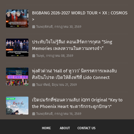
BIGBANG 2026-2027 WORLD TOUR < XX : COSMOS
>
วันพฤหัสบดี, กรกฎาคม 30, 2569
ประทับใจไม่รู้ลืม! คอนเสิร์ตการกุศล “Sing
Memories เพลงหวานในความทรงจำ”
วันพุธ, กรกฎาคม 08, 2569
พุ่งตัวด่วน! ‘Hall of หูววว’ นิทรรศการเพลงลับ
ศิลปินโปรด เปิดให้ติ่งฟรีที่ Lido Connect
วันอาทิตย์, มิถุนายน 21, 2569
เปิดปมรักที่ซ่อนความลับ! iQIYI Original "Key to
the Phoenix Heart ชะตารักกระดูกปักษา"
วันพฤหัสบดี, กรกฎาคม 16, 2569
HOME
ABOUT
CONTACT US