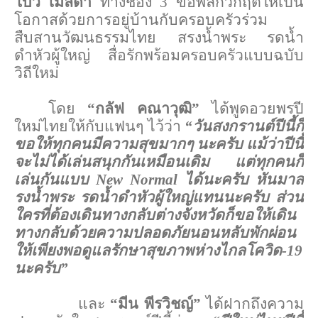
โบว์ เมลดา
ทางช่อง 3 ขอพลิกวิกฤตให้เป็น
โอกาสด้วยการอยู่บ้านกับครอบครัวร่วม
สืบสานวัฒนธรรมไทย สรงน้ำพระ รดน้ำ
ดำหัวผู้ใหญ่ สื่อรักพร้อมครอบครัวแบบฉบับ
วิถีใหม่
โดย
“กลัฟ คณาวุฒิ”
ได้พูดอวยพรปี
ใหม่ไทยให้กับแฟนๆ ไว้ว่า
“
วันสงกรานต์ปีนี้ก็
ขอให้ทุกคนมีความสุขมากๆ นะครับ แม้ว่าปีนี้
จะไม่ได้เล่นสนุกกันเหมือนเดิม แต่ทุกคนก็
เล่นกันแบบ
New Normal
ได้นะครับ หันมาส
รงน้ำพระ รดน้ำดำหัวผู้ใหญ่แทนนะครับ ส่วน
ใครที่ต้องเดินทางกลับต่างจังหวัดก็ขอให้เดิน
ทางกลับด้วยความปลอดภัยนอนหลับพักผ่อน
ให้เพียงพอดูแลรักษาสุขภาพห่างไกลโควิด-19
นะครับ
”
และ
“มีน พีรวิชญ์”
ได้ฝากถึงความ