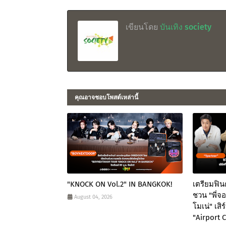
เขียนโดย
บันเทิง society
คุณอาจชอบโพสต์เหล่านี้
"KNOCK ON Vol.2" IN BANGKOK!
เตรียมฟิน
ชวน "พี่จ
August 04, 2026
โมเน่" เส
"Airport 