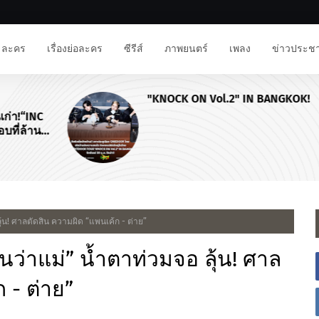
ละคร
เรื่องย่อละคร
ซีรีส์
ภาพยนตร์
เพลง
ข่าวประชา
"KNOCK ON Vol.2" IN BANGKOK!
NC
าน
้น! ศาลตัดสิน ความผิด “แพนเค้ก - ต่าย”
ว่าแม่” น้ำตาท่วมจอ ลุ้น! ศาล
 - ต่าย”