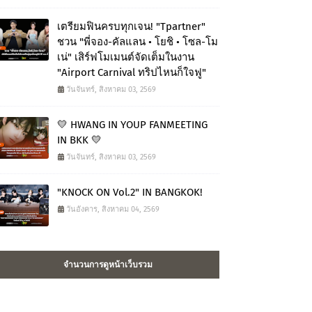
เตรียมฟินครบทุกเจน! "Tpartner"
ชวน "พี่จอง-คัลแลน • โยชิ • โซล-โม
เน่" เสิร์ฟโมเมนต์จัดเต็มในงาน
"Airport Carnival ทริปไหนก็ใจฟู"
วันจันทร์, สิงหาคม 03, 2569
💛 HWANG IN YOUP FANMEETING
IN BKK 💛
วันจันทร์, สิงหาคม 03, 2569
"KNOCK ON Vol.2" IN BANGKOK!
วันอังคาร, สิงหาคม 04, 2569
จำนวนการดูหน้าเว็บรวม