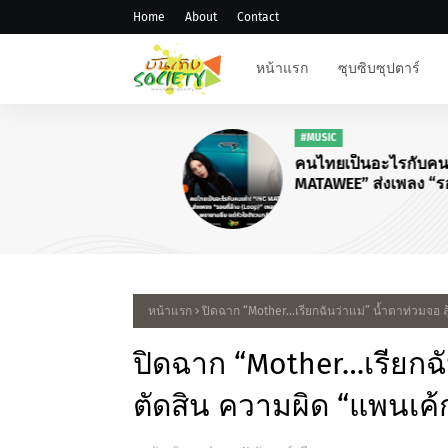
Home
About
Contact
หน้าแรก
ซุบซิบซุปตาร์
#MUSIC
คนไทยเป็นอะไรกับคนเก่า!“I
MATAWEE” ส่งเพลง “รอบที่ล้
(Loop)”
หน้าแรก
ปิดฉาก “Mother…เรียกฉันว่าแม่” น้ำตาท่วมจอ ลุ
ปิดฉาก “Mother…เรียกฉัน
ตัดสิน ความผิด “แพนเค้ก