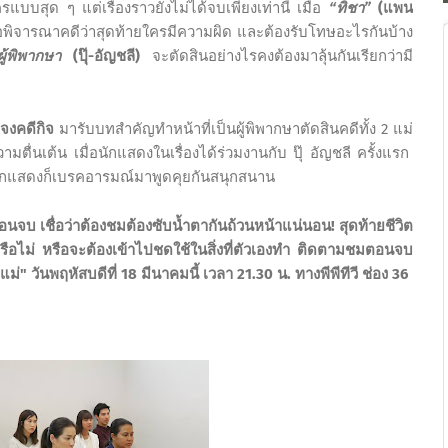
สุด ๆ แต่เรื่องราวยังไม่ได้จบเพียงเท่านี้ เมื่อ
“ทิชา”
(แพน
่อพิจารณาคดีว่าสุดท้ายใครมีความผิด และต้องรับโทษอะไรกันบ้าง
ผู้พิพากษา
(ปุ๊-อัญชลี)
จะตัดสินอย่างไรคงต้องมาลุ้นกันเรียกว่ามี
 จงคดีกิจ
มารับบทสำคัญทำหน้าที่เป็นผู้พิพากษาตัดสินคดีทั้ง 2 แม่
ตื่นเต้น เมื่อนักแสดงในเรื่องได้ร่วมงานกับ ปุ๊ อัญชลี ครั้งแรก
่านักแสดงก็เบรคอารมณ์มาพูดคุยกันสนุกสนาน
ตอนจบ
เชื่อว่าต้องชมต้องซับน้ำตากันถ้วนหน้าแน่นอน!
สุดท้ายชีวิต
อไม่ หรือจะต้องเข้าไปชดใช้ในสิ่งที่ตัวเองทำ
ติดตามชมตอนจบ
.แม่"
วันพฤหัสบดีที่ 18 มีนาคมนี้ เวลา 21.30 น.
ทางพีพีทีวี ช่อง
36