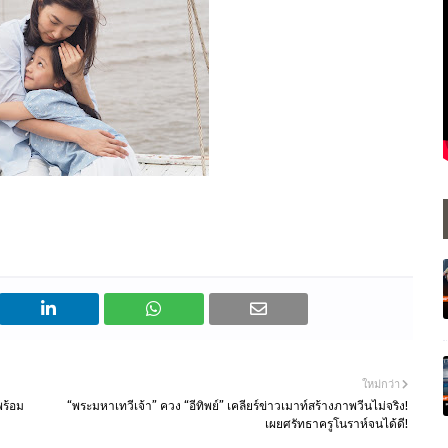
ใหม่กว่า
พร้อม
“พระมหาเทวีเจ้า” ควง “อีทิพย์” เคลียร์ข่าวเมาท์สร้างภาพวีนไม่จริง!
เผยศรัทธาครูโนราห์จนได้ดี!