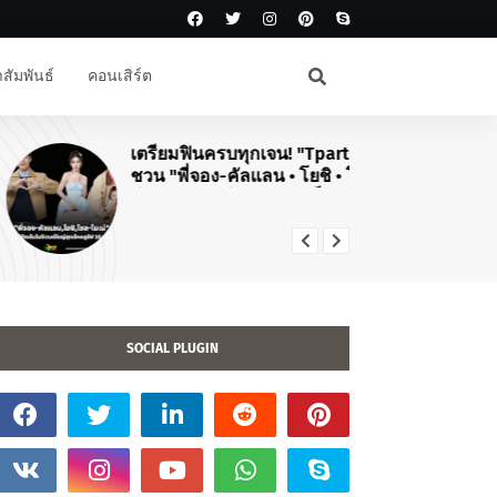
สัมพันธ์
คอนเสิร์ต
เตรียมฟินครบทุกเจน! "Tpartner"
#J
ชวน "พี่จอง-คัลแลน • โยชิ • โซล-
สิ
โมเน่" เสิร์ฟโมเมนต์จัดเต็มในงาน
คอ
"Airport Carnival ทริปไหนก็ใจฟู"
TO
20
SOCIAL PLUGIN