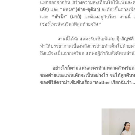
แยกออกจากกัน สร้างความสะเทือนใจให้แฟนละครแบบ
เค้ก)
และ
“ทราย”
(ต่าย-ชุติมา)
จะต้องขึ้นศาลเพื
และ
“ฟ้าใส”
(มากิ)
จะต้องอยู่กับใคร งานนี้
เซอร์ไพรส์จนวินาทีสุดท้ายจริง ๆ
งานนี้
ได้นักแสดงรับเชิญพิเศษ
ปุ๊-อัญชลี
ทำให้บรรยากาศเบื้องหลังการถ่ายทำเต็มไปด้วยความ
ถึงแม้จะเป็นฉากเครียด แต่พอผู้กำกับสั่งคัทเหล
อย่างไรก็ตามแฟนละครห้ามพลาดสำหรับ
ของต่ายและแพนเค้กจะเป็นอย่างไร จะได้ลูกคืนหรื
ของซีรีส์ดราม่าเข้มข้นเรื่อง "
Mother
เรียกฉันว่า..