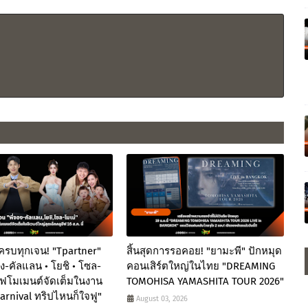
ครบทุกเจน! "Tpartner"
สิ้นสุดการรอคอย! "ยามะพี" ปักหมุด
อง-คัลแลน • โยชิ • โซล-
คอนเสิร์ตใหญ่ในไทย "DREAMING
ิร์ฟโมเมนต์จัดเต็มในงาน
TOMOHISA YAMASHITA TOUR 2026"
Carnival ทริปไหนก็ใจฟู"
August 03, 2026