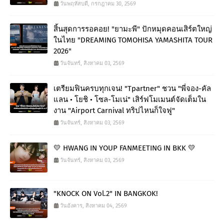
วันพฤหัสบดี, กรกฎาคม 30, 2569
สิ้นสุดการรอคอย! "ยามะพี" ปักหมุดคอนเสิร์ตใหญ่
ในไทย "DREAMING TOMOHISA YAMASHITA TOUR
2026"
วันจันทร์, สิงหาคม 03, 2569
เตรียมฟินครบทุกเจน! "Tpartner" ชวน "พี่จอง-คัล
แลน • โยชิ • โซล-โมเน่" เสิร์ฟโมเมนต์จัดเต็มใน
งาน "Airport Carnival ทริปไหนก็ใจฟู"
วันจันทร์, สิงหาคม 03, 2569
💛 HWANG IN YOUP FANMEETING IN BKK 💛
วันจันทร์, สิงหาคม 03, 2569
"KNOCK ON Vol.2" IN BANGKOK!
วันอังคาร, สิงหาคม 04, 2569