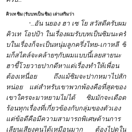
...”
คิวเท ซิม (รับบทเป็น ซิม) เล่าเสริมว่า
อัน นยอง ฮา เซ โย สวัสดีครับผม
“...
คิวเท โอปป้า ในเรื่องผมรับบทเป็นซิมนะครั
บในเรื่องก็จะเป็นหนุ่มลูกครึ่
งไทย-เกาหลี ซิ
มก็สไตล์จะคล้ายๆกับผมแบบนี้
เลยสายนะ
ฮาขี้โวยวายปากดีหาแต่
เรื่องทำให้เพื่อน
ต้องเหนื่อย ถึงแม้ซิมจะปากหมาไปสัก
หน่อย แต่สำหรับเขาพวกพ้องคือที่สุ
ดของ
เขาใครจะมาหยามไม่ได้ ซิมมักจะเดือด
ร้อนทุกเรื่องที่
เกี่ยวข้องกับกลุ่มของตัวเอง
แต่ข้อดีคือมีความสามารถพิเศษด้
านการ
เลียนเสียงคนได้เหมือนมาก ต้องไปดูใน