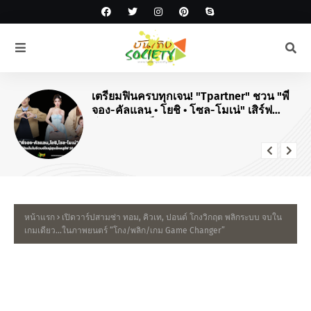
เตรียมฟินครบทุกเจน! "Tpartner" ชวน "พี่
จอง-คัลแลน • โยชิ • โซล-โมเน่" เสิร์ฟ
โมเมนต์จัดเต็มในงาน "Airport Carnival
ทริปไหนก็ใจฟู"
หน้าแรก
เปิดวาร์ปสามซ่า ทอม, คิวเท, ปอนด์ โกงวิกฤต พลิกระบบ จบใน
เกมเดียว...ในภาพยนตร์ “โกง/พลิก/เกม Game Changer”