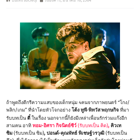
บันเทิง society
วันอังคาร, มีนาคม 16, 2564
ถ้าพูดถึงดีกรีความแสบของเด็
กหนุ่ม 4คนจากภาพยนตร์ “โกง/
พลิก/เกม” ที่นำโดยหัวโจกอย่าง
โต้ง ทูพี
ที่มา
-
พิทวัส พฤกษกิจ
รับบทเป็น
ตี๋
ในเรื่อง นอกจากนี้ก็ยังมีเหล่าเพื่อนรั
กร่วมแก๊งอีก
สามคน อาทิ
ทอม-อิศรา กิจนิตย์ชีว์
(รับบทเป็น คิด)
,
คิวเท
ซิม
(รับบทเป็น ซิม)
, ปอนด์-คุณพัทธ์ พิเชษฐ์วรวุฒิ
(รับบทเป็น