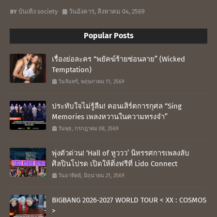
บันเทิง society
วันอังคาร, สิงหาคม 04, 2569
Popular Posts
เรื่องย่อละคร “พยัคฆ์ร้ายซ่อนลาย” (Wicked
Temptation)
วันจันทร์, พฤษภาคม 11, 2569
ประทับใจไม่รู้ลืม! คอนเสิร์ตการกุศล “Sing
Memories เพลงหวานในความทรงจำ”
วันพุธ, กรกฎาคม 08, 2569
พุ่งตัวด่วน! ‘Hall of หูววว’ นิทรรศการเพลงลับ
ศิลปินโปรด เปิดให้ติ่งฟรีที่ Lido Connect
วันอาทิตย์, มิถุนายน 21, 2569
BIGBANG 2026-2027 WORLD TOUR < XX : COSMOS
>