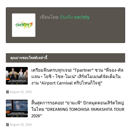
เขียนโดย
บันเทิง society
คุณอาจชอบโพสต์เหล่านี้
เตรียมฟินครบทุกเจน! "Tpartner" ชวน "พี่จอง-คัล
แลน • โยชิ • โซล-โมเน่" เสิร์ฟโมเมนต์จัดเต็มใน
งาน "Airport Carnival ทริปไหนก็ใจฟู"
August 03, 2026
สิ้นสุดการรอคอย! "ยามะพี" ปักหมุดคอนเสิร์ตใหญ่
ในไทย "DREAMING TOMOHISA YAMASHITA TOUR
2026"
August 03, 2026