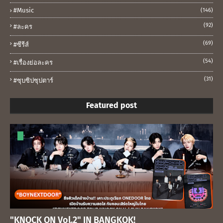
#music
(146)
(92)
#ละคร
(69)
#ซีรีส์
(54)
#เรื่องย่อละคร
(31)
#ซุบซิปซุปตาร์
Featured post
"KNOCK ON Vol.2" IN BANGKOK!