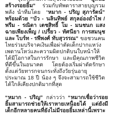
สร้างรอยยิ้ม”
ร่วมกับทัพดาราสายบุญรวม
พลัง นำทีมโดย
“
หมาก - ปริญ สุภารัตน์”
พร้อมด้วย “บัว - นลินทิพย์ สกุลอ่องอำไพ /
พรีม - รณิดา เตชสิทธิ์ โม - มนชนก แสง
ฉายเพียงเพ็ญ / เปรี้ยว - ทัศนียา การสมนุช
และ ไบร์ท - รพีพงศ์ ทับสุวรรณ”
ขอชวนคน
ไทยร่วมบริจาคเงินเพื่
อผ่าตัดเด็กปากแหว่ง
เพดานโหว่
และความผิดปกติบนใบหน้าให้
ได้มี
โอกาสในการรักษา และมีคุณภาพชีวิต
ที่ดีขึ้
นในอนาคต โดยต้องเริ่มผ่าตัดรักษา
ตั้งแต่
วัยทารกจนกระทั่งถึงวัยรุ่นอายุ
ประมาณ
18
ปี น้อง ๆ จึงจะสามารถใช้ชีวิต
ได้ใกล้เคี
ยงปกติมากที่สุด
“
หมาก - ปริญ”
กล่าวว่า
“หมากเชื่อว่ารอย
ยิ้มสามารถช่
วยให้เราหายเหนื่อยได้ แต่ยังมี
เด็กอีกหลายคนที่ยังไม่
มีรอยยิ้มเหล่านี้
เพราะ