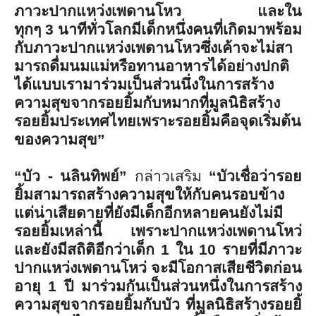
ภาวะปากแหว่งเพดานโหว และใน
ทุกๆ
3
นาทีทั่วโลกมีเด็กหนึ่งคนที่เกิ
ดมาพร้อม
กับภาวะปากแหว่
งเพดานโหวซึ่งเค้าจะไม่สา
มารถดื่
มนมแม่หรือทานอาหารได้อย่างปกติ
ได้แบบเรามาร่วมเป็นส่วนนึ่
งในการสร้าง
ความสุขจากรอยยิ้มกั
บหมากที่มูลนิธิสร้าง
รอยยิ้
มประเทศไทยเพราะรอยยิ้มคือจุ
ดเริ่มต้น
ของความสุข”
“
บัว - นลินทิพย์”
กล่าวเสริม
“บัวเชื่อว่ารอย
ยิ้มสามารถสร้
างความสุขให้กับคนรอบข้าง
แต่น่าเสียดายที่ยังมีเด็กอี
กหลายคนยังไม่มี
รอยยิ้มเหล่านี้ เพราะปากแหว่งเพดานโหว่
และยังมีสถิติอีกว่าเด็ก
1
ใน
10
รายที่มีภาวะ
ปากแหว่งเพดานโหว่ จะมีโอกาสเสียชีวิตก่อน
อายุ
1
ปี มาร่วมกันเป็นส่วนหนึ่งในการสร้
าง
ความสุขจากรอยยิ้มกับบัว ที่มูลนิธิสร้างรอยยิ้