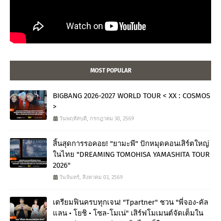
MOST POPULAR
BIGBANG 2026-2027 WORLD TOUR < XX : COSMOS
>
วันพฤหัสบดี, กรกฎาคม 30, 2569
สิ้นสุดการรอคอย! "ยามะพี" ปักหมุดคอนเสิร์ตใหญ่
ในไทย "DREAMING TOMOHISA YAMASHITA TOUR
2026"
วันจันทร์, สิงหาคม 03, 2569
เตรียมฟินครบทุกเจน! "Tpartner" ชวน "พี่จอง-คัล
แลน • โยชิ • โซล-โมเน่" เสิร์ฟโมเมนต์จัดเต็มใน