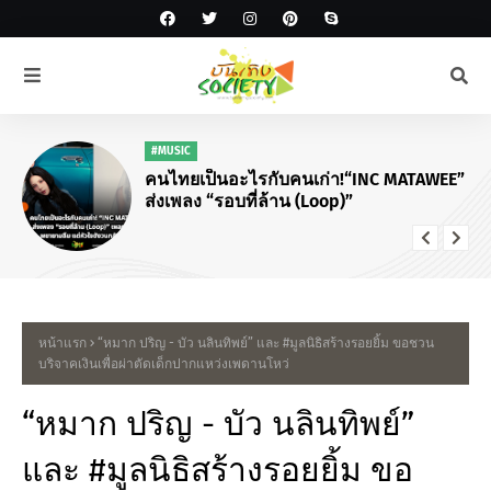
#MUSIC
คนไทยเป็นอะไรกับคนเก่า!“INC MATAWEE”
ส่งเพลง “รอบที่ล้าน (Loop)”
หน้าแรก
“หมาก ปริญ - บัว นลินทิพย์” และ #มูลนิธิสร้างรอยยิ้ม ขอชวน
บริจาคเงินเพื่อผ่าตัดเด็กปากแหว่งเพดานโหว่
“หมาก ปริญ - บัว นลินทิพย์”
และ #มูลนิธิสร้างรอยยิ้ม ขอ