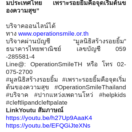
มประเทศไทย
เพราะรอยยิ้มคือจุดเริ่มต้
นข
องความสุข”
บริจาคออนไลน์ได้
ทาง
www.operationsmile.or.th
บริจาคผ่านบัญชี “มูลนิธิสร้างรอยยิ้ม”
ธนาคารไทยพาณิชย์ เลขบัญชี
059
-285581-4
Line@: OperationSmileTH
หรือ โทร
02-
075-2700
#
มูลนิธิสร้างรอยยิ้ม
#
เพราะรอยยิ้มคือจุดเริ่ม
ต้
นของความสุข
#OperationSmileThailand
#
บริจาค
#
ปากแหว่งเพดานโหว่
#helpkids
#cleftlipandcleftpalate
LinkYoutu
สัมภาษณ์
https://youtu.be/h
27
Up
9
AaaK
4
https://youtu.be/EFQGiJteXNs