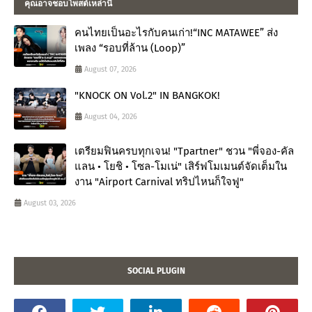
คุณอาจชอบโพสต์เหล่านี้
คนไทยเป็นอะไรกับคนเก่า!“INC MATAWEE” ส่ง
เพลง “รอบที่ล้าน (Loop)”
August 07, 2026
"KNOCK ON Vol.2" IN BANGKOK!
August 04, 2026
เตรียมฟินครบทุกเจน! "Tpartner" ชวน "พี่จอง-คัล
แลน • โยชิ • โซล-โมเน่" เสิร์ฟโมเมนต์จัดเต็มใน
งาน "Airport Carnival ทริปไหนก็ใจฟู"
August 03, 2026
SOCIAL PLUGIN