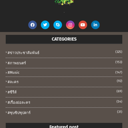
.
CATEGORIES
(325)
#ข่าวประชาสัมพันธ์
(153)
#ภาพยนตร์
#music
(147)
(92)
#ละคร
(69)
#ซีรีส์
(54)
#เรื่องย่อละคร
(31)
#ซุบซิปซุปตาร์
Featured post