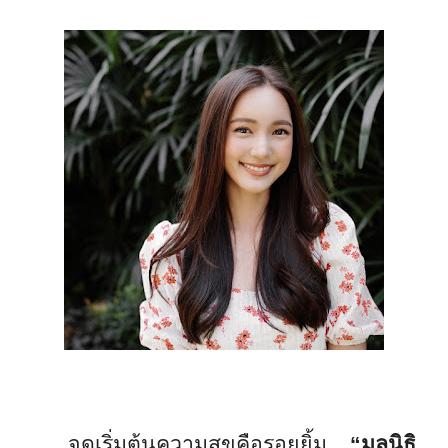
จุดเริ่มต้นความสุขคือรอยยิ้ม
“มูลนิธิ