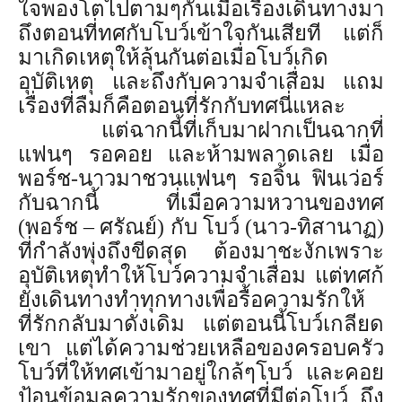
ใจพองโตไปตามๆกันเมื่อเรื่
องเดินทางมา
ถึงตอนที่ทศกับโบว์
เข้าใจกันเสียที แต่ก็
มาเกิดเหตุให้ลุ้นกันต่
อเมื่อโบว์เกิด
อุบัติเหตุ และถึงกับความจำเสื่อม แถม
เรื่องที่ลืมก็คือตอนที่รั
กกับทศนี่แหละ
แต่ฉากนี้ที่เก็บมาฝากเป็นฉากที่
แฟนๆ รอคอย และห้ามพลาดเลย เมื่อ
พอร์ช-นาวมาชวนแฟนๆ รอจิ้น ฟินเว่อร์
กับฉากนี้ ที่เมื่อความหวานของทศ
(พอร์ช
–
ศรัณย์) กับ โบว์ (นาว-ทิสานาฏ)
ที่กำลังพุ่งถึงขีดสุด ต้องมาชะงักเพราะ
อุบัติเหตุ
ทำให้โบว์ความจำเสื่อม แต่ทศก้
ยังเดินทางทำทุกทางเพื่
อรื้อความรักให้
ที่รักกลับมาดั่
งเดิม แต่ตอนนี้โบว์เกลียด
เขา แต่ได้ความช่วยเหลือของครอบครั
ว
โบว์ที่ให้ทศเข้ามาอยู่ใกล้
ๆโบว์ และคอย
ป้อนข้อมูลความรักของทศที่
มีต่อโบว์ ถึง