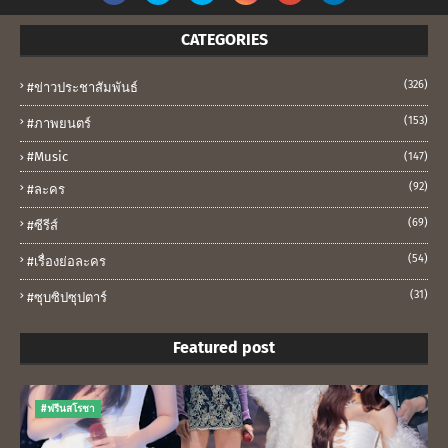
CATEGORIES
(326)
#ข่าวประชาสัมพันธ์
(153)
#ภาพยนตร์
#music
(147)
(92)
#ละคร
(69)
#ซีรีส์
(54)
#เรื่องย่อละคร
(31)
#ซุบซิปซุปตาร์
Featured post
#ฟรีนสโรชา