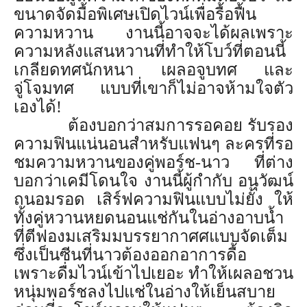
ขนาดจัดมื้อพิเศษเปิดไวน์เพื่
อรื้อฟื้น
ความหวาน งานนี้อาจจะได้ผลเพราะ
ความหลั
งแสนหวานที่ทำให้โบว์ที่ตอนนี้
เกลียดทศนักหนา เผลอจูบทศ และ
จู่โจมทศ แบบที่เขาก็ไม่อาจห้ามใจตั
ว
เองได้
!
ต้องบอกว่าสมการรอคอย รับรอง
ความฟินแน่นอนสำหรับแฟนๆ ละครที่รอ
ชมความหวานของคู่พอร์
ช-นาว ที่ต่าง
บอกว่าเคมีโดนใจ งานนี้ผู้กำกับ อนุวัฒน์
ถนอมรอด เสิร์ฟความฟินแบบไม่ยั้ง ให้
ทั้งคู่หวานหยดนอนแช่กันในอ่
างอาบน้ำ
ที่ตีฟองมเสริมมบรรยากาศศแบบจั
ดเต็ม
ซึ่งเป็นซีนที่นาวต้
องออกอาการดื้อ
เพราะดื่มไวน์เข้าไปเยอะ ทำให้เผลอชวน
หนุ่มพอร์ชลงไปแช่
ในอ่างให้เย็นสบาย