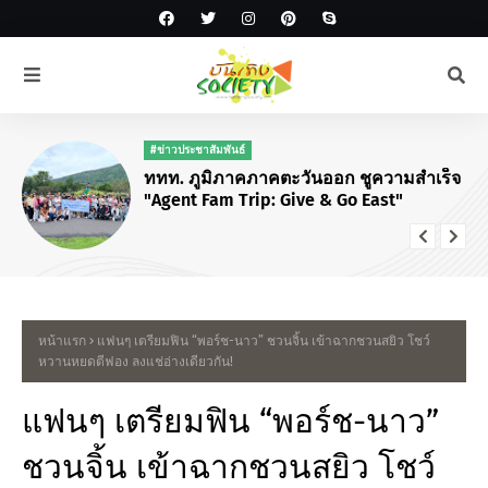
#เป๊กผลิตโชค
“เป๊ก ผลิตโชค” กลับมาเติมเต็มความคิดถึง
เปิดตัวเพลงใหม่ “I’ve Got You” ครั้งแรกใน
แฟนมีตติ้งวันเกิด
หน้าแรก
แฟนๆ เตรียมฟิน “พอร์ช-นาว” ชวนจิ้น เข้าฉากชวนสยิว โชว์
หวานหยดตีฟอง ลงแช่อ่างเดียวกัน!
แฟนๆ เตรียมฟิน “พอร์ช-นาว”
ชวนจิ้น เข้าฉากชวนสยิว โชว์