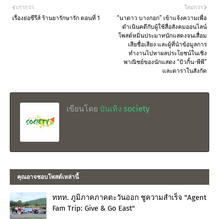
เก่ากว่า
ใหม่กว่า
เรื่องย่อซีรีส์ ร้านยารักษารัก ตอนที่ 1
“นาดาว บางกอก” เข้าแจ้งความเพื่อ
ดำเนินคดีกับผู้ใช้สื่อสังคมออนไลน์
โพสต์หมิ่นประมาทนักแสดงจนเสื่อม
เสียชื่อเสียง และผู้ที่นำข้อมูลการ
ทำงานไปหาผลประโยชน์ในเชิง
พาณิชย์ของนักแสดง “บิวกิ้น-พีพี”
และดาราในสังกัด
เขียนโดย
บันเทิง society
คุณอาจชอบโพสต์เหล่านี้
ททท. ภูมิภาคภาคตะวันออก ชูความสำเร็จ "Agent
Fam Trip: Give & Go East"