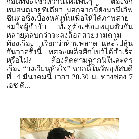
ก่อนที่จะโชว์หวานให้แฟนๆ ต้องจิก
หมอนดูเลยทีเดียว นอกจากนี้ยังมามีเลิฟ
ซีนต่อซึ่
งเบื้องหลังนั้นเพื่อให้ได้
ภาพสวย
สมใจผู้กำกับ ทั้งคู่ต้องซ้อมหมุนตัวกั
น
หลายตลบกว่าจะลงล็
อคสวยงามตาม
ท้องเรื่อง เรียกว่าห้ามพลาด และไปลุ้น
กันว่าครั้งนี้ ทศจะเผด็จศึกโบว์ได้สำเร็จ
หรื
อไม่? ต้องติดตามฉากนี้ในละคร
เรื่อง
“
วงเวียนหัวใจ
”
ฉากนี้ในวัพฤหัสบดี
ที่ 4 มีนาคมนี้ เวลา 20.30 น. ทางช่อง 7
เอช ดี...