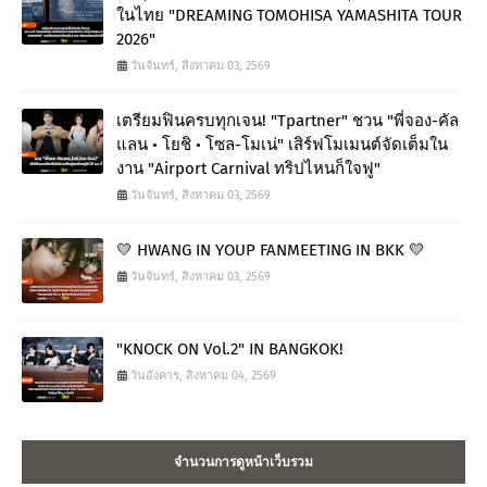
ในไทย "DREAMING TOMOHISA YAMASHITA TOUR
2026"
วันจันทร์, สิงหาคม 03, 2569
เตรียมฟินครบทุกเจน! "Tpartner" ชวน "พี่จอง-คัล
แลน • โยชิ • โซล-โมเน่" เสิร์ฟโมเมนต์จัดเต็มใน
งาน "Airport Carnival ทริปไหนก็ใจฟู"
วันจันทร์, สิงหาคม 03, 2569
💛 HWANG IN YOUP FANMEETING IN BKK 💛
วันจันทร์, สิงหาคม 03, 2569
"KNOCK ON Vol.2" IN BANGKOK!
วันอังคาร, สิงหาคม 04, 2569
จำนวนการดูหน้าเว็บรวม