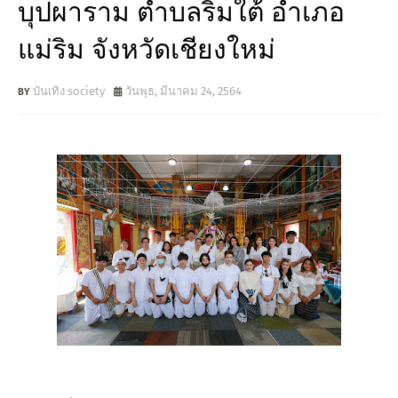
บุปผาราม ตำบลริมใต้ อำเภอ
แม่ริม จังหวัดเชียงใหม่
บันเทิง society
วันพุธ, มีนาคม 24, 2564