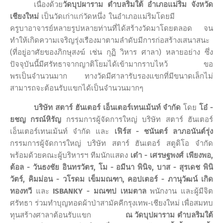
เนื่องด้วย
วัดบุปผาราม ตำบลริมใต้ อำเภอแม่ริม จังหวัด
เชียงใหม่
เป็นวัดเก่าแก่วัดหนึ่ง ในอำเภอแม่ริมโดยมี
ครูบาอาจารย์หลายรูปหลายท่านที่ได้สร้างวัดมาโดยตลอด จน
ทำให้เกิดความเจริญรุ่งเรืองมาตามลำดับมีการก่อสร้างเสนาสนะ
(ที่อยู่อาศัยของภิกษุสงฆ์ เช่น กุฏิ วิหาร ศาลา) หลายอย่าง ซึ่ง
ปัจจุบันนี้มีศรัทธาจากญาติโยมได้เข้ามากราบไหว้
ขอ
พรเป็นจำนวนมาก ทางวัดมีศาลารับรองแขกที่มีขนาดเล็กไม่
สามารถจะต้อนรับแขกได้เป็นจำนวนมากๆ
บริษัท สตาร์ ฮันเตอร์ เอ็นเตอร์เทนเม้นท์ จำกัด
โดย
โอ๋ -
ยชญ กรณ์หิรัญ
กรรมการผู้จัดการใหญ่ บริษัท สตาร์ ฮันเตอร์
เอ็นเตอร์เทนเม้นท์ จำกัด และ
เฟิร์ส - ชนันตร์ ลาภอนันต์รุ่ง
กรรมการผู้จัดการใหญ่ บริษัท สตาร์ ฮันเตอร์ สตูดิโอ จำกัด
พร้อมด้วยคณะผู้บริหารฯ ทีมนักแสดง
เต๋า - เศรษฐพงศ์ เพียงพอ,
ต้อล - วันธงชัย อินทรวัตร, โม - อมีนา พินิจ, บาส - สุรเดช พินิ
วัตร์, คิมม่อน - วโรดม เข็มมณฑา, คอปเตอร์ - ภานุวัฒน์ เกิด
ทองทวี
และ
ISBANKY -
มณฑป เหมตาล
พนักงาน และผู้มีจิต
ศรัทธา ร่วมทำบุญทอดผ้าป่าสามัคคีกรุงเทพ-เชียงใหม่ เพื่อสมทบ
ทุนสร้างศาลาต้อนรับแขก
ณ วัดบุปผาราม ตำบลริมใต้