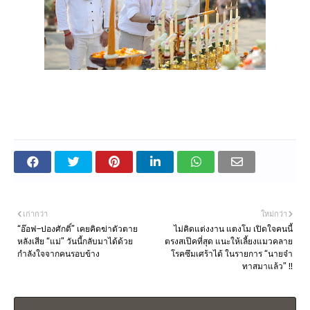
เก่ากว่า
ใหม่กว่า
“อ๊อฟ–ปองศักดิ์” เคยคิดฆ่าตัวตาย
ไม่คิดแต่งงาน แตงโม เปิดใจคนนี้
หลังเสีย “แม่” วันนี้กลับมาได้ด้วย
ตรงสเป๊คที่สุด แนะให้เลี้ยงแมวคลาย
กำลังใจจากคนรอบข้าง
โรคซึมเศร้าได้ ในรายการ “นายจ๋า
ทาสมาแล้ว” !!