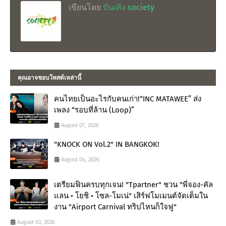
เขียนโดย
บันเทิง society
คุณอาจชอบโพสต์เหล่านี้
คนไทยเป็นอะไรกับคนเก่า!“INC MATAWEE” ส่ง
เพลง “รอบที่ล้าน (Loop)”
August 07, 2026
"KNOCK ON Vol.2" IN BANGKOK!
August 04, 2026
เตรียมฟินครบทุกเจน! "Tpartner" ชวน "พี่จอง-คัล
แลน • โยชิ • โซล-โมเน่" เสิร์ฟโมเมนต์จัดเต็มใน
งาน "Airport Carnival ทริปไหนก็ใจฟู"
August 03, 2026