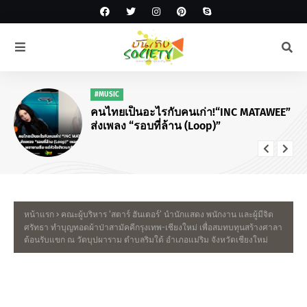
#MUSIC
คนไทยเป็นอะไรกับคนเก่า!“INC MATAWEE”
ส่งเพลง “รอบที่ล้าน (Loop)”
หน้าแรก
คณะผู้บริหาร ‘สตาร์ ฮันเตอร์’ นำนักแสดง พนักงาน และผู้มีจิต
ศรัทธา ทำบุญทอดผ้าป่าสามัคคีกรุงเทพ-เชียงใหม่ เพื่อสมทบทุนสร้างศาลา
ต้อนรับแขก ณ วัดบุปผาราม ตำบลริมใต้ อำเภอแม่ริม จังหวัดเชียงใหม่