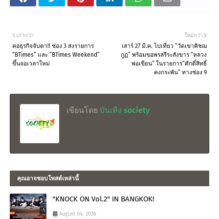
เก่ากว่า
ใหม่กว่า
คอธุรกิจจับตา!! ช่อง 3 ส่งรายการ
เสาร์ 27 มี.ค. ไปเที่ยว “วัดเขาคิชฌ
“BTimes” และ “BTimes Weekend”
กูฏ” พร้อมขอพรสรีระสังขาร “หลวง
ขึ้นจอเวลาใหม่
พ่อเขียน” ในรายการ“ศักดิ์สิทธิ์
คงกระพัน” ทางช่อง 9
เขียนโดย
บันเทิง society
คุณอาจชอบโพสต์เหล่านี้
"KNOCK ON Vol.2" IN BANGKOK!
August 04, 2026