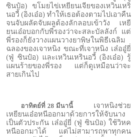
ซินป๋อ) ขโมยไข่เหยียนเจียของเหวินเหริ
นอวี้ (อิงเอ๋อ) ทำให้เธอต้องตามไปเอาคืน
จนจับผลัดจับผลูต้องลักลอบเข้าวัง เหยี
ยนเอ๋อบอกกับพี่รองว่าจะสละบัลลังก์ แต่
พี่รองก็ยังวางแผนวางยาพิษในพิธีเฉลิม
ฉลองของเจาหนิง ขณะที่เจาหนิง เล๋ออู๋ยี่
(ฟู่ ซินป๋อ) และเหวินเหรินอวี้ (อิงเอ๋อ) รู้
แผนร้ายของพี่รอง แต่ก็ดูเหมือนว่าจะ
สายเกินไป
เจาหนิงช่วย
อาทิตย์ที่ 28 มีนานี้
เหยียนเอ๋อหนีออกมาด้วยการให้จับนาง
เป็นตัวประกัน เล๋ออู๋ยี่ (ฟู่ ซินป๋อ) ใช้วิหค
หนีออกมาได้ แต่ไม่สามารถพาทุกคน