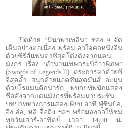
ปิดท้าย “มีนาพาเพลิน” ช่อง 9 จัด
เต็มอย่างต่อเนื่อง พร้อมเอาใจคอหนังจีน
ด้วย
ซีรีส์แฟนตาซีสุดโด่งดังจากแดน
มังกร เรื่อง “ตำนานเทพกระบี่จ้าวพิภพ”
(
Swords of Legends ll)
ตระการตาด้วยซี
จีสุดล้ำ สนุกด้วยแอคชั่นสุดมันส์ ละมุน
ด้วยโรแมนติกน่ารัก พบกับทัพนักแสดง
ชื่อดังจากแดนมังกรที่พร้อมมาประชัน
บทบาททางการแสดงเพียบ อาทิ ฟู่ซินป๋อ
,
อิงเอ๋อ
,
หลี่ จื้อถิง ฯลฯ พร้อมลงจอให้ชม
ทุกวันเสาร์-อาทิตย์ เวลา 14.00 น.
ประเดิมตอนแรกเสาร์ที่ 27 มีนานี้