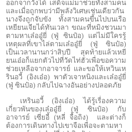
ออกจากวังได้ เสด็จแม่มาช่วยทั้งสามคน
และเมื่อถูกพบว่ามีพลังวิเศษเช่นเดียวกัน
นางจึงถูกจับขัง ทั้งสามคนขึ้นไปบนเรือ
เหยียนเจียได้ทันเวลา ขณะที่หมิงชวนมา
ตามหาเล๋ออู๋ยี่ (ฟู่ ซินป๋อ) แต่ไม่มีใครรู้
เหตุผลที่เขาไล่ตามเล๋ออู๋ยี่ (ฟู่ ซินป๋อ)
เป็นเวลานานกว่าสิบปี สุดท้ายแล้วเหยี
ยนเอ๋อก็แยกตัวไปที่วัดไท่ฮัวเพื่อขอความ
ช่วยเหลือจากอาจารย์ และขอให้เหวินเห
รินอวี้ (อิงเอ๋อ) พาตัวเจาหนิงและเล๋ออู๋ยี่
(ฟู่ ซินป๋อ) กลับไปฉางอันอย่างปลอดภัย
เหรินอวี้ (อิงเอ๋อ) ได้รู้เรื่องความ
เกี่ยวพันของเล๋ออู๋ยี่ (ฟู่ ซินป๋อ) กับ
อาจารย์ เซี่ยอี้ (หลี่ จื้อถิง) และต่างก็
ต้องการเดินทางไปเขาจือเพื่อจะตามหา