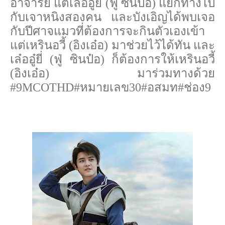
อาจารย์ แต่เล๋ออู๋ยี่ (ฟู่ ซินป๋อ) แยกทางไป
กับเจาหนิงสองคน และบังเอิญได้พบเจอ
กับปีศาจแมวที่ต้องการจะกินตัวเองเข้า
แต่เหรินอวี้ (อิงเอ๋อ) มาช่วยไว้ได้ทัน และ
เล๋ออู๋ยี่ (ฟู่ ซินป๋อ) ก็ต้องการให้เหรินอวี้
(อิงเอ๋อ) มาร่วมทางด้วย
#9MCOTHD#
หมายเลข30
#
อสมท
#
ช่อง9