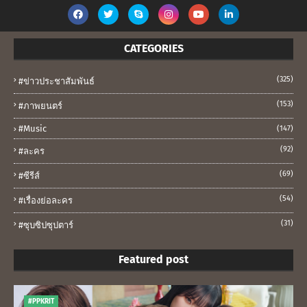
CATEGORIES
(325)
#ข่าวประชาสัมพันธ์
(153)
#ภาพยนตร์
#music
(147)
(92)
#ละคร
(69)
#ซีรีส์
(54)
#เรื่องย่อละคร
(31)
#ซุบซิปซุปตาร์
Featured post
#PPKRIT