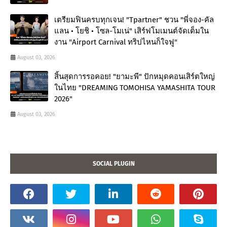
เตรียมฟินครบทุกเจน! "Tpartner" ชวน "พี่จอง-คัล
แลน • โยชิ • โซล-โมเน่" เสิร์ฟโมเมนต์จัดเต็มใน
งาน "Airport Carnival ทริปไหนก็ใจฟู"
August 03, 2026
สิ้นสุดการรอคอย! "ยามะพี" ปักหมุดคอนเสิร์ตใหญ่
ในไทย "DREAMING TOMOHISA YAMASHITA TOUR
2026"
August 03, 2026
SOCIAL PLUGIN