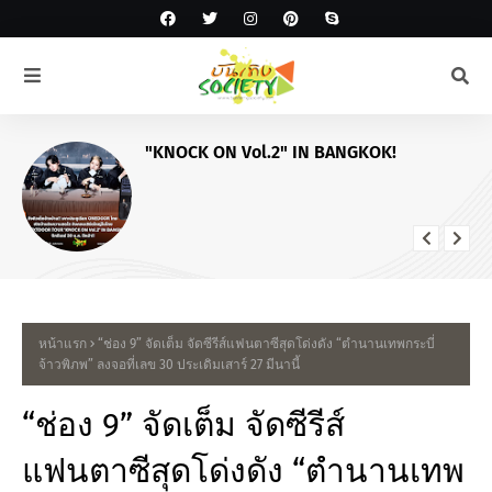
เตรียมฟินครบทุกเจน! "Tpartner" ชวน "พี่
จอง-คัลแลน • โยชิ • โซล-โมเน่" เสิร์ฟ
โมเมนต์จัดเต็มในงาน "Airport Carnival
ทริปไหนก็ใจฟู"
หน้าแรก
“ช่อง 9” จัดเต็ม จัดซีรีส์แฟนตาซีสุดโด่งดัง “ตำนานเทพกระบี่
จ้าวพิภพ” ลงจอที่เลข 30 ประเดิมเสาร์ 27 มีนานี้
“ช่อง 9” จัดเต็ม จัดซีรีส์
แฟนตาซีสุดโด่งดัง “ตำนานเทพ