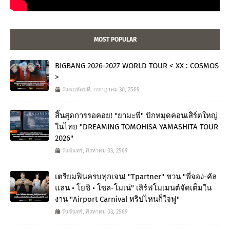
MOST POPULAR
BIGBANG 2026-2027 WORLD TOUR < XX : COSMOS
>
วันพฤหัสบดี, กรกฎาคม 30, 2569
สิ้นสุดการรอคอย! "ยามะพี" ปักหมุดคอนเสิร์ตใหญ่
ในไทย "DREAMING TOMOHISA YAMASHITA TOUR
2026"
วันจันทร์, สิงหาคม 03, 2569
เตรียมฟินครบทุกเจน! "Tpartner" ชวน "พี่จอง-คัล
แลน • โยชิ • โซล-โมเน่" เสิร์ฟโมเมนต์จัดเต็มใน
งาน "Airport Carnival ทริปไหนก็ใจฟู"
วันจันทร์, สิงหาคม 03, 2569