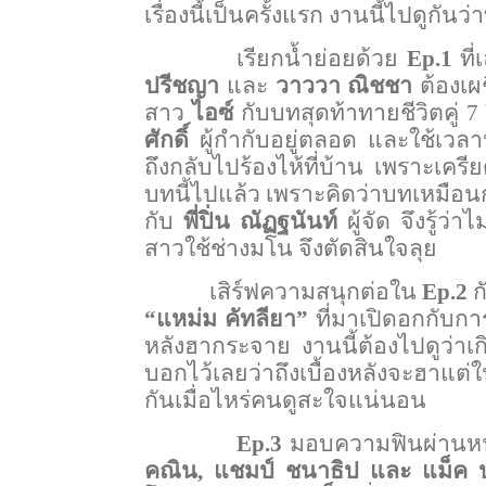
เรื่องนี้เป็นครั้งแรก งานนี้ไปดูกัน
เรียกน้ำย่อยด้วย
Ep.1
ที
ปรีชญา
และ
วาววา ณิชชา
ต้องเผ
สาว
ไอซ์
กับบทสุดท้าทายชีวิตคู่ 
ศักดิ์
ผู้กำกับอยู่ตลอด และใช้เวลา
ถึงกลับไปร้องไห้ที่บ้าน เพราะเคร
บทนี้ไปแล้ว เพราะคิดว่าบทเหมือนกั
กับ
พี่ปิ่น ณัฏฐนันท์
ผู้จัด จึงรู้ว่
สาวใช้ช่างมโน จึงตัดสินใจลุย
เสิร์ฟความสนุกต่อใน
Ep.2
ก
“แหม่ม คัทลียา”
ที่มาเปิดอกกับก
หลังฮากระจาย งานนี้ต้องไปดูว่าเก
บอกไว้เลยว่าถึงเบื้องหลังจะฮาแต่ใ
กันเมื่อไหร่คนดูสะใจแน่นอน
Ep.3
มอบความฟินผ่านหนุ
คณิน, แชมป์ ชนาธิป และ แม็ค 