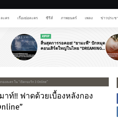
ละคร
เรื่องย่อละคร
ซีรีส์
ภาพยนตร์
เพลง
ข่าวประชา
#FANMEETING
ักหมุด
💛 HWANG IN YOUP FANMEETING
MING
IN BKK 💛
R
ังกองละคร ใน “เปิดกองวิก 3 Online”
าท์!! ฟาดด้วยเบื้องหลังกอง
Online”