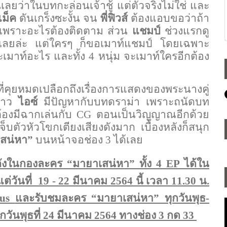
เลยว่าในบทกะล่อนเจ้าชู้ แต่ตัวจริงไม่ใช่ และ
แม็ค
ดันเกร็งซะงั้น จน
พี่ฟิวส์
ต้องแอบขอว่าถ้า
มเพราะอะไรต้องติดตาม ส่วน
แชมป์
ช่วงแรกดู
ดีเลยล่ะ แต่ใครๆ ก็ขอเมาท์แชมป์ โดยเฉพาะ
เมาท์อะไร และทั้ง 4 หนุ่ม จะเมาท์ใครอีกต้อง
ที่คุยหมดเปลือกถึงเรื่องการแสดงของพระนางคู่
 สาว
ไอซ์
มีปัญหากับบทดราม่า เพราะถนัดบท
้องมีฉากเล่นกับ
CG
ตอนเป็นวิญญาณอีกด้วย
จ็บตัวหัวโขกเตียงเสียงดังมาก เบื้องหลังก็สนุก
สน่หา”
บนหน้าจอช่อง 3 ได้เลย
ลังในกองละคร “มายาเสน่หา” ทั้ง 4
EP
ได้ใน
งแต่วันที่ 19 - 22 มีนาคม 2564 นี้ เวลา 11.30 น.
lus
และรับชมละคร “มายาเสน่หา” ทุกวันพุธ-
กวันพุธที่ 24 มีนาคม 2564 ทางช่อง 3 กด 33