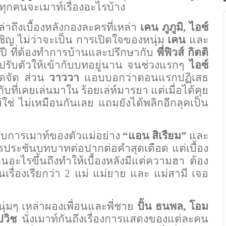
ว่าทุกคนจะเมาท์เรื่องอะไรบ้าง
่เล่าถึงเบื้องหลังกองละครที่เหล่า
เคน ภูภูมิ, ไอซ์
ชิญ ไม่ว่าจะเป็น การเปิดใจของหนุ่ม
เคน
และ
7 ปี ที่ต้องทำการบ้านและปรึกษากับ
พี่ฟิวส์ กิตติ
ปรับตัวให้เข้ากับบทอยู่นาน จนช่วงแรกๆ
ไอซ์
ียดจัด ส่วน
วาววา
แอบบอกว่าตอนแรกปฏิเสธ
บที่เคยเล่นมาใน ร้อยเล่ห์มารยา แต่เมื่อได้คุย
าไม่ใช่ ไม่เหมือนกันเลย แถมยังได้พลิกอีกลุคเป็น
ับการเมาท์ของตัวแม่อย่าง
“
แอน สิเรียม”
และ
ารประชันบทบาทต่อปากต่อคำสุดเดือด แต่เบื้อง
ินอะไรขึ้นถึงทำให้เบื้องหลังมีแต่ความฮา ต้อง
นเรื่องเรียกว่า 2 แม่ แม่ยาย และ แม่สามี เจอ
่มๆ เหล่าผองเพื่อนและพี่ชาย
ปั้น ธนพล, โอม
ปวิช
นั่งเมาท์กันถึงเรื่องการแสดงของแต่ละคน