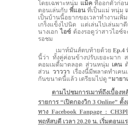
โดยเฉพาะหนุ่ม
แม็ค
ที่ออกตัวก่อน
ตอนเล่นกับ
พี่แอน
ที่เป็นแม่ หนุ่ม
เป็นบ้านนี้อยากขอเวลาทำงานเพิ่
เกร็งแข็งไปนิด แต่เล่นไปเล่นมา
นางเอก
ไอซ์
ต้องรอดูว่าสาวไอซ์จะ
รอชม
เมาท์มันส์ตบท้ายด้วย
Ep.4
นี้ว่า ทั้งคู่ค่อนข้างปรับเยอะมาก
คอมเมดี้มาตลอด ส่วนหนุ่ม
เคน
ต
ส่วน
วาววา
เรื่องนี้มีพลาดทำเคนเ
กันขนาดนี้แล้ว เตรียมไปดู
“มายาเ
ตามไปชมการเมาท์ถึงเบื้องห
รายการ “เปิดกองวิก 3
Online”
ตั้
ทาง
Facebook Fanpage : CH
3
P
พฤหัสบดี เวลา 20.20 น. เริ่มตอนแร