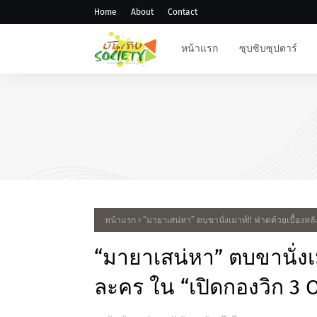
Home
About
Contact
หน้าแรก
ซุบซิบซุปตาร์
#JPOP
สิ้นสุดการรอคอย! "ยามะพี" ป
คอนเสิร์ตใหญ่ในไทย "DREA
TOMOHISA YAMASHITA TOU
2026"
หน้าแรก
“มายาเสน่หา” ตบขานั่งเมาท์!! ฟาดด้วยเบื้องหล
“มายาเสน่หา” ตบขานั่งเม
ละคร ใน “เปิดกองวิก 3 