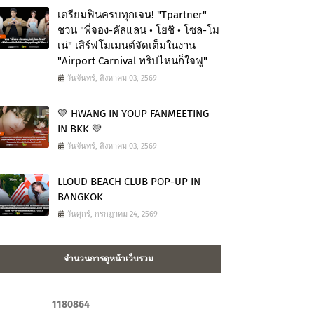
เตรียมฟินครบทุกเจน! "Tpartner"
ชวน "พี่จอง-คัลแลน • โยชิ • โซล-โม
เน่" เสิร์ฟโมเมนต์จัดเต็มในงาน
"Airport Carnival ทริปไหนก็ใจฟู"
วันจันทร์, สิงหาคม 03, 2569
💛 HWANG IN YOUP FANMEETING
IN BKK 💛
วันจันทร์, สิงหาคม 03, 2569
LLOUD BEACH CLUB POP-UP IN
BANGKOK
วันศุกร์, กรกฎาคม 24, 2569
จำนวนการดูหน้าเว็บรวม
1
1
8
0
8
6
4