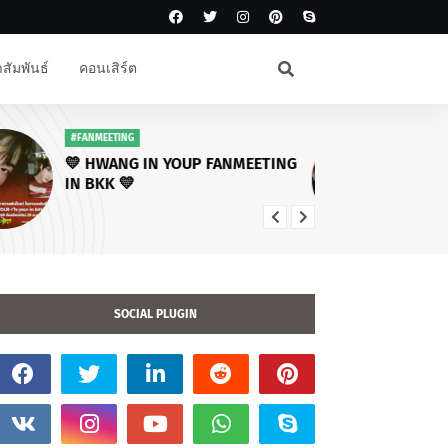
สัมพันธ์
คอนเสิร์ต
#โหนกระแส
#K
ครอบครัวเผยติดใจสาเหตุ “ฮลุน
แม่
โซโล่” เสียชีวิต - ลุยนำร่างกลับไทย
ปั
พบทำประกันอุบัติเหตุ 5 ล้าน “ว่าน
โซ
ไฉ” แจงดราม่าแจ้งข่าว
Yo
Ba
SOCIAL PLUGIN