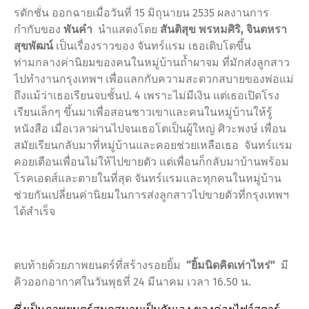
รดักชั่น ออกฉายเมื่อวันที่
15
มิถุนายน
2535
ผลงานการ
กำกับของ
พันคำ
นำแสดงโดย
สันติสุข พรหมศิริ
,
จินตหรา
สุขพัฒน์
เป็นเรื่องราวของ จันทร์แรม เธอเติบโตขึ้น
ท่ามกลางค่านิยมของคนในหมู่บ้านถ้ำผาจม ที่มักส่งลูกสาว
ไปทำงานกรุงเทพฯ เพื่อแลกกับความสะดวกสบายของพ่อแม่
ถึงแม้ว่าเธอเรียนจบชั้นป.
4
เพราะไม่มีเงิน แต่เธอเปิดโรง
เรียนเล็กๆ ขึ้นมาเพื่อสอนชาวเขาและคนในหมู่บ้านให้รู้
หนังสือ เมื่อเวลาผ่านไปจนเธอโตเป็นผู้ใหญ่ ศิวะพงษ์ เพื่อน
สมัยเรียนกลับมาที่หมู่บ้านและคอยช่วยเหลือเธอ จันทร์แรม
คอยเตือนเพื่อนไม่ให้ไปขายตัว แต่เพื่อนก็กลับมาบ้านพร้อม
โรคเอดส์และตายในที่สุด จันทร์แรมและทุกคนในหมู่บ้าน
ช่วยกันเปลี่ยนค่านิยมในการส่งลูกสาวไปขายตัวที่กรุงเทพฯ
ได้สำเร็จ
ตบท้ายด้วยภาพยนตร์ที่สร้างรอยยิ้ม
“
ยิ้มนิดคิดเท่าไหร่
”
มี
คิวออกอากาศในวันพุธที่
24
มีนาคม เวลา
16.50
น.