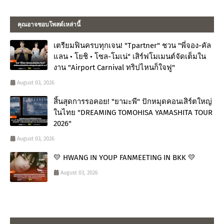
คุณอาจชอบโพสต์เหล่านี้
เตรียมฟินครบทุกเจน! "Tpartner" ชวน "พี่จอง-คัล
แลน • โยชิ • โซล-โมเน่" เสิร์ฟโมเมนต์จัดเต็มใน
งาน "Airport Carnival ทริปไหนก็ใจฟู"
August 03, 2026
สิ้นสุดการรอคอย! "ยามะพี" ปักหมุดคอนเสิร์ตใหญ่
ในไทย "DREAMING TOMOHISA YAMASHITA TOUR
2026"
August 03, 2026
💛 HWANG IN YOUP FANMEETING IN BKK 💛
August 03, 2026