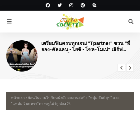
เตรียมฟินครบทุกเจน! "Tpartner" ชวน "พี่
จอง-คัลแลน • โยชิ • โซล-โมเน่" เสิร์ฟ
โมเมนต์จัดเต็มในงาน "Airport Carnival
ทริปไหนก็ใจฟู"
หน้าแรก
ย้อนวันวานไปกับหนังดัง ผลงานสุดปัง “หนุ่ม สันติสุข” และ
“แหม่ม จินตหรา”ทางทรูโฟร์ยู ช่อง 24