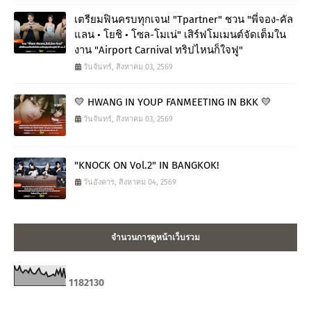
เตรียมฟินครบทุกเจน! "Tpartner" ชวน "พี่จอง-คัล
แลน • โยชิ • โซล-โมเน่" เสิร์ฟโมเมนต์จัดเต็มใน
งาน "Airport Carnival ทริปไหนก็ใจฟู"
วันจันทร์, สิงหาคม 03, 2569
💛 HWANG IN YOUP FANMEETING IN BKK 💛
วันจันทร์, สิงหาคม 03, 2569
"KNOCK ON Vol.2" IN BANGKOK!
วันอังคาร, สิงหาคม 04, 2569
จำนวนการดูหน้าเว็บรวม
1
1
8
2
1
3
0