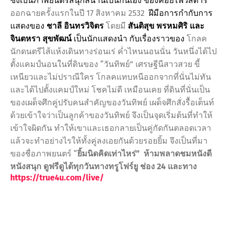
ซึ่งเป็นภาพยนตร์สนุกสนานเป็นกันเอง ของค่อยไฟว์สตาร์
ออกฉายครั้งแรกในปี
17
สิงหาคม
2532
ฝีมือการกำกับการ
แสดงของ
ชาลี อินทรวิจิตร
โดยมี
สันติสุข พรหมศิริ และ
จินตหรา สุขพัฒน์
เป็นนักแสดงนำ กับเรื่องราวของ
โกลค
นักดนตรีไส้แห้งเดินทางร่อนเร่ ค่ำไหนนอนนั่น วันหนึ่งได้ไป
ตั้งแคมป์นอนในที่ดินของ
“
วันทิพย์
”
เศรษฐีนีสาวสวย ขี้
เหนียวและไม่ปราณีใคร โกลคแทบหนีออกจากที่นั่นไม่ทัน
และได้ไปตั้งแคมป์ใหม่ โชคไม่ดี เหมือนเคย ที่ดินที่นั่นเป็น
ของเผด็จศึกคู่ปรับคนสำคัญของวันทิพย์ เผด็จศึกสั่งรื้อเต็นท์
ด้วยเข้าใจว่าเป็นลูกค้าของวันทิพย์ จึงเป็นจุดเริ่มต้นที่ทำให้
เข้าใจผิดกัน ทำให้เขาและเธอกลายเป็นคู่กัดกันตลอดเวลา
แล้วจะทำอย่างไรให้ทั้งคู่ลงเอยกันด้วยรอยยิ้ม จึงเป็นที่มา
ของชื่อภาพยนตร์
“
ยิ้มนิดคิดเท่าไหร่
”
ห้ามพลาดชมหนังดี
หนังสนุก ดูฟรีดูได้ทุกวันทางทรูโฟร์ยู ช่อง
24
และทาง
https://true
4
u.com/live/