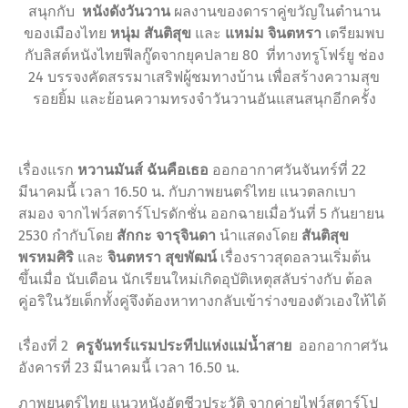
สนุกกับ
หนังดังวันวาน
ผลงานของดาราคู่ขวัญในตำนาน
ของเมืองไทย
หนุ่ม สันติสุข
และ
แหม่ม จินตหรา
เตรียมพบ
กับลิสต์หนังไทยฟีลกู๊ดจากยุคปลาย
80
ที่ทางทรูโฟร์ยู ช่อง
24 บรรจงคัดสรรมาเสริฟผู้ชมทางบ้าน เพื่อสร้างความสุข
รอยยิ้ม และย้อนความทรงจำวันวานอันแสนสนุกอีกครั้ง
เรื่องแรก
หวานมันส์ ฉันคือเธอ
ออกอากาศวันจันทร์ที่
22
มีนาคมนี้ เวลา
16.50
น. กับภาพยนตร์ไทย แนวตลกเบา
สมอง จากไฟว์สตาร์โปรดักชั่น ออกฉายเมื่อวันที่
5
กันยายน
2530
กำกับโดย
สักกะ จารุจินดา
นำแสดงโดย
สันติสุข
พรหมศิริ
และ
จินตหรา สุขพัฒน์
เรื่องราวสุดอลวนเริ่มต้น
ขึ้นเมื่อ นับเดือน นักเรียนใหม่เกิดอุบัติเหตุสลับร่างกับ ต้อล
คู่อริในวัยเด็กทั้งคู่จึงต้องหาทางกลับเข้าร่างของตัวเองให้ได้
เรื่องที่
2
ครูจันทร์แรมประทีปแห่งแม่น้ำสาย
ออกอากาศวัน
อังคารที่
23
มีนาคมนี้ เวลา
16.50
น.
ภาพยนตร์ไทย แนวหนังอัตชีวประวัติ จากค่ายไฟว์สตาร์โป