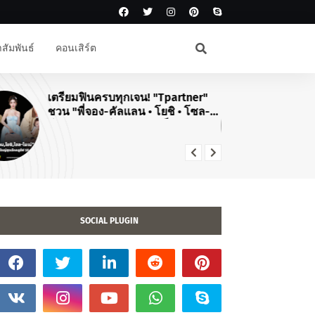
สัมพันธ์
คอนเสิร์ต
เตรียมฟินครบทุกเจน! "Tpartner"
#J
ชวน "พี่จอง-คัลแลน • โยชิ • โซล-
สิ
โมเน่" เสิร์ฟโมเมนต์จัดเต็มในงาน
คอ
"Airport Carnival ทริปไหนก็ใจฟู"
TO
20
SOCIAL PLUGIN