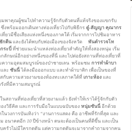
รียมพาคุณผู้ชมไปทำความรู้จักกับตัวตนที่แท้จริงของแขกรับ
ซึ่งพร้อมออกเดินทางท่องเที่ยวไปกับพิธีกร
ดู๋
-
สัญญา
คุณากร
เที่ยวมีชื่อเสียงแห่งหนึ่งของภาคใต้
เริ่มจากการไปชิมอาหาร
ักตีน
และยังได้พบกับพ่อเมืองของจังหวัด
พันตำรวจโท
กระบี่
ที่ช่วยแนะนำแหล่งท่องเที่ยวสำคัญให้ทั้งสองหนุ่ม
เริ่ม
กลักษณ์อีกอย่างหนึ่งของที่นี่
และไปต่อยังสถานที่ท่องเที่ยวที่
มความอุดมสมบูรณ์ของป่าชายเลน
พร้อมชม
การทำผ้าบา
และ
ซันนี่
ได้ลงมือออกแบบ
และทำผ้าบาติก
เพื่อเป็นของที่
ผัสกับความสวยงามของท้องทะเลภาคใต้ที่
เกาะห้อง
และ
ังที่มีความสมบูรณ์
นสถานที่ท่องเที่ยวที่สวยงามแล้ว
ยังทำให้เราได้รู้จักกับตัว
องวิธีคิด
และการรับมือในแบบฉบับของ
หนุ่มซันนี่
อีกด้วย
ตในวงการบันเทิงว่า
“
งานการแสดง
คือ
อาชีพที่รักที่สุด
และ
ผม
อนาคตอีก
10
ปีข้างหน้า
ตนจะต้องเป็นคนที่ดีขึ้น
และเป็น
อบครัวไม่มีใครกดดัน
แต่ความกดดันจะมาจากคำถามจากคน