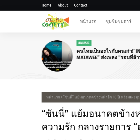
Home
About
Contact
หน้าแรก
ซุบซิบซุปตาร์
#MUSIC
คนไทยเป็นอะไรกับคนเก่า!“I
MATAWEE” ส่งเพลง “รอบที่ล้
(Loop)”
หน้าแรก
“ซันนี่” แย้มอนาคตข้างหน้าอีก 10 ปี พร้อมเ
“ซันนี่” แย้มอนาคตข้างห
ความรัก กลางรายการ 