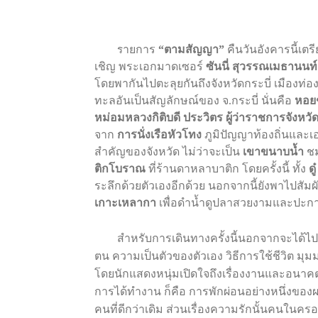
ร
ายการ
“
ตามสัญญา
”
คืนวันอังคารนี้เต
เชิญ
พระเอกมาดเซอร์
ซันนี่
สุวรรณเมธานนท์
โดยพากันไปตะลุยกันถึงจังหวัดกระบี่
เมืองท่อง
ทะลอันเป็นสัญลักษณ์ของ
จ
.
กระบี่
นั่นคือ
หอยช
หม่อมหลวงกิติบดี
ประวิตร
ผู้ว่าราชการจังหวัด
จาก
การนั่งเรือหัวโทง
ภูมิปัญญาท้องถิ่นและเอ
สำคัญของจังหวัด
ไม่ว่าจะเป็น
เขาขนาบน้ำ
ช
ติกโบราณ
ที่ร้านดาหลาบาติก
โดยครั้งนี้
ทั้ง
ดู๋
ระลึกด้วยตัวเองอีกด้วย
นอกจากนี้ยังพาไปสัม
เกาะเหลากา
เพื่อดำน้ำดูปลาสวยงามและปะการ
สำหรับการเดินทางครั้งนี้นอกจากจะได้ไปใ
ตน
ความเป็นตัวของตัวเอง
วิธีการใช้ชีวิต
มุมม
โดยนักแสดงหนุ่มเปิดใจถึงเรื่องงานและอนาค
การได้ทำงาน
ก็คือ
การพักผ่อนอย่างหนึ่งของ
คนที่ดีกว่าเดิม
ส่วนเรื่องความรักนั้นคนในคร