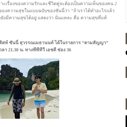
ราะเรื่องของความรักและชีวิตคู่จะต้องเป็นความเห็นของคน
2
งของความสุขในแบบฉบับของซันนี่ว่า
“
ถ้าเราได้ทำอะไรแล้ว
ายังมีความสุขได้อยู่
แสดงว่า
นั่นแหละ
คือ
ความสุขที่แท้
ิสท์
ซันนี่
สุวรรณเมธานนท์
ได้ในรายการ
“
ตามสัญญา
”
เวลา
21.30
น
.
ทางพีพีทีวี
เอชดี
ช่อง
36