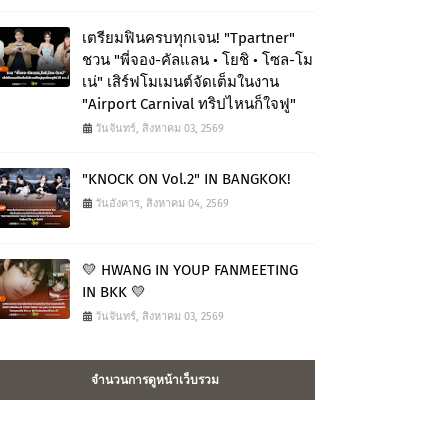
เตรียมฟินครบทุกเจน! "Tpartner"
ชวน "พี่จอง-คัลแลน • โยชิ • โซล-โม
เน่" เสิร์ฟโมเมนต์จัดเต็มในงาน
"Airport Carnival ทริปไหนก็ใจฟู"
วันจันทร์, สิงหาคม 03, 2569
"KNOCK ON Vol.2" IN BANGKOK!
วันอังคาร, สิงหาคม 04, 2569
💛 HWANG IN YOUP FANMEETING
IN BKK 💛
วันจันทร์, สิงหาคม 03, 2569
จำนวนการดูหน้าเว็บรวม