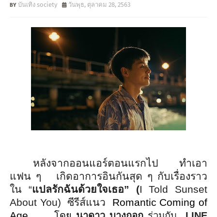
บันเทิง society
วันพุธ, ตุลาคม 28, 2563
หลังจากออนแอร์ตอนแรกไป ทำเอา
แฟน ๆ เกิดอาการอินกันสุด ๆ กับเรื่องราว
ใน
“
แปลรักฉันด้วยใจเธอ” (
I
T
old Sunset
About You
) ซีรีส์แนว
Romantic
Coming of
Age
โดย
นาดาว บางกอก
ร่วมกับ
LINE