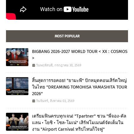
MOST POPULAR
BIGBANG 2026-2027 WORLD TOUR < XX : COSMOS
>
วันพฤหัสบดี, กรกฎาคม 30, 2569
สิ้นสุดการรอคอย! "ยามะพี" ปักหมุดคอนเสิร์ตใหญ่
ในไทย "DREAMING TOMOHISA YAMASHITA TOUR
2026"
วันจันทร์, สิงหาคม 03, 2569
เตรียมฟินครบทุกเจน! "Tpartner" ชวน "พี่จอง-คัล
แลน • โยชิ • โซล-โมเน่" เสิร์ฟโมเมนต์จัดเต็มใน
งาน "Airport Carnival ทริปไหนก็ใจฟู"