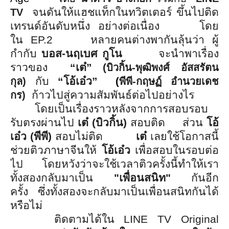
จนดันให้แฮชแท็กในทวิตเตอร์ ขึ้นไปติด
TV
เทรนด์อันดับหนึ่ง อย่างต่อเนื่อง โดย
ใน
EP.2
หลายคนต่างพากันลุ้นว่า ผู้
กำกับ
บอส
-
นฤเบศ กูโน
จะนำพาเรื่อง
ราวของ
“
เต๋
”
(
บิวกิ้น
-
พุฒิพงศ์ อัสสรัตน
กับ
“
โอ้เอ๋ว
”
กุล
)
(
พีพี
-
กฤษฏ์ อำนวยเดช
ก้าวไปสู่ความสัมพันธ์ต่อไปอย่
างไร
กร
)
โดยเป็นเรื่องราว
หลั
งจากการสอบรอบ
รับตรงผ่านไป
เต๋ (บิวกิ้น)
สอบติด
ส่วน
โอ้
เอ๋ว (พีพี)
สอบไม่ติด
เต๋
เลยใช้โอกาสนี้
ช่วยติวภาษาจี
นให้
โอ้เอ๋ว
เพื่อสอบในรอบต่อ
ไป
โดยหวังว่าจะใช้เวลาติวครั้
งนี้ทำให้เรา
ทั้งสองกลับมาเป็น
"เพื่อนสนิท"
กันอีก
ครั้ง ซึ่งทั้งสองจะกลับมาเป็นเพื่
อนสนิทกันได้
หรือไม่
ติดตามได้ใน
LINE TV Original