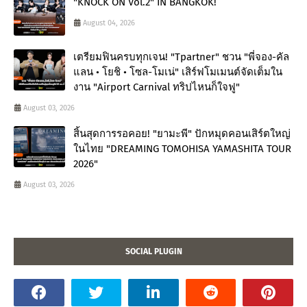
"KNOCK ON Vol.2" IN BANGKOK!
August 04, 2026
เตรียมฟินครบทุกเจน! "Tpartner" ชวน "พี่จอง-คัล
แลน • โยชิ • โซล-โมเน่" เสิร์ฟโมเมนต์จัดเต็มใน
งาน "Airport Carnival ทริปไหนก็ใจฟู"
August 03, 2026
สิ้นสุดการรอคอย! "ยามะพี" ปักหมุดคอนเสิร์ตใหญ่
ในไทย "DREAMING TOMOHISA YAMASHITA TOUR
2026"
August 03, 2026
SOCIAL PLUGIN