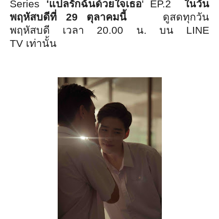
Series
'
แปลรักฉันด้วยใจเธอ
' EP.2
วัน
ใน
พฤหัสบดีที่
29
ตุลาคมนี้
ดูสดทุกวัน
พฤหัสบดี เวลา
20.00
น. บน
LINE
TV
เท่านั้น