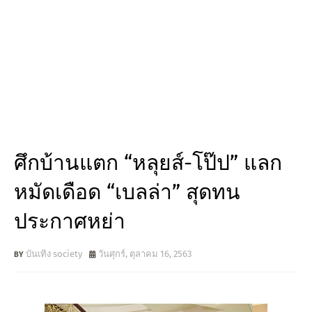
ศึกบ้านแตก “หลุยส์-โป๊ป” แลก
หมัดเดือด “เบลล่า” สุดทน
ประกาศหย่า
บันเทิง society
วันศุกร์, ตุลาคม 16, 2563