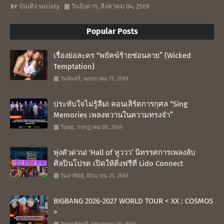
บันเทิง society
วันอังคาร, สิงหาคม 04, 2569
Popular Posts
เรื่องย่อละคร “พยัคฆ์ร้ายซ่อนลาย” (Wicked
Temptation)
วันจันทร์, พฤษภาคม 11, 2569
ประทับใจไม่รู้ลืม! คอนเสิร์ตการกุศล “Sing
Memories เพลงหวานในความทรงจำ”
วันพุธ, กรกฎาคม 08, 2569
พุ่งตัวด่วน! ‘Hall of หูววว’ นิทรรศการเพลงลับ
ศิลปินโปรด เปิดให้ติ่งฟรีที่ Lido Connect
วันอาทิตย์, มิถุนายน 21, 2569
BIGBANG 2026-2027 WORLD TOUR < XX : COSMOS
>