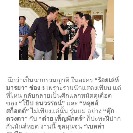
นึกว่าเป็นฉากรวมญาติ ในละคร
“ร้อยเล่ห์
มารยา” ช่อง 3
เพราะรวมนักแสดงเพียบ แต่
ที่ไหน กลับกลายเป็นศึกแลกหมัดดุเดือด
ของ
“โป๊ป ธนวรรธน์”
และ
“หลุยส์
สก็อตต์”
ไม่เพียงแค่นั้น รุ่นแม่ อย่าง
“ตุ๊ก
ดวงตา”
กับ
“ต่าย เพ็ญพักตร์”
ก็ปะทะฝีปาก
กันมันส์หยด งานนี้ ชุลมุนจน
“เบลล่า