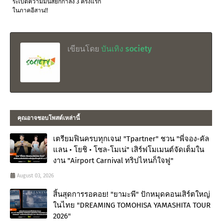
ระเบิดความมันส์ยกกำลัง 3 ครั้งแรก
ในภาคอีสาน!!
เขียนโดย
บันเทิง society
คุณอาจชอบโพสต์เหล่านี้
เตรียมฟินครบทุกเจน! "Tpartner" ชวน "พี่จอง-คัล
แลน • โยชิ • โซล-โมเน่" เสิร์ฟโมเมนต์จัดเต็มใน
งาน "Airport Carnival ทริปไหนก็ใจฟู"
August 03, 2026
สิ้นสุดการรอคอย! "ยามะพี" ปักหมุดคอนเสิร์ตใหญ่
ในไทย "DREAMING TOMOHISA YAMASHITA TOUR
2026"