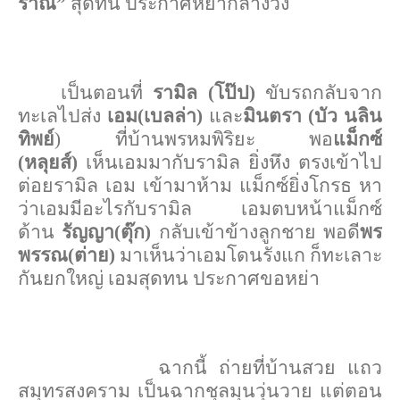
ราณี”
สุดทน ประกาศหย่ากลางวง
เป็นตอนที่
รามิล (โป๊ป)
ขับรถกลับจาก
ทะเลไปส่ง
เอม(เบลล่า)
และ
มินตรา (บัว นลิน
ทิพย์
) ที่บ้านพรหมพิริยะ พอ
แม็กซ์
(หลุยส์)
เห็นเอมมากับรามิล ยิ่งหึง ตรงเข้าไป
ต่อยรามิล เอม เข้ามาห้าม แม็กซ์ยิ่งโกรธ หา
ว่าเอมมีอะไรกับรามิล เอมตบหน้าแม็กซ์
ด้าน
รัญญา(ตุ๊ก)
กลับเข้าข้างลูกชาย พอดี
พร
พรรณ(ต่าย)
มาเห็นว่าเอมโดนรังแก ก็ทะเลาะ
กันยกใหญ่ เอมสุดทน ประกาศขอหย่า
ฉากนี้ ถ่ายที่บ้านสวย แถว
สมุทรสงคราม เป็นฉากชุลมุนวุ่นวาย แต่ตอน