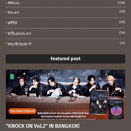
#music
(146)
(92)
#ละคร
(69)
#ซีรีส์
(54)
#เรื่องย่อละคร
(31)
#ซุบซิปซุปตาร์
Featured post
"KNOCK ON Vol.2" IN BANGKOK!