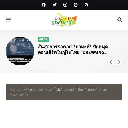
#JPOP
สิ้นสุดการรอคอย! "ยามะพี" ปักหมุด
คอนเสิร์ตใหญ่ในไทย "DREAMING
TOMOHISA YAMASHITA TOUR 2026"
หน้าแรก
ศึกบ้านแตก “หลุยส์-โป๊ป” แลกหมัดเดือด “เบลล่า” สุดทน
ประกาศหย่า