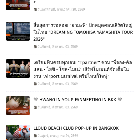
>
วันพฤหัสบดี, กรกฎาคม 30, 2569
สิ้นสุดการรอคอย! "ยามะพี" ปักหมุดคอนเสิร์ตใหญ่
ในไทย "DREAMING TOMOHISA YAMASHITA TOUR
2026"
วันจันทร์, สิงหาคม 03, 2569
เตรียมฟินครบทุกเจน! "Tpartner" ชวน "พี่จอง-คัล
แลน • โยชิ • โซล-โมเน่" เสิร์ฟโมเมนต์จัดเต็มใน
งาน "Airport Carnival ทริปไหนก็ใจฟู"
วันจันทร์, สิงหาคม 03, 2569
💛 HWANG IN YOUP FANMEETING IN BKK 💛
วันจันทร์, สิงหาคม 03, 2569
LLOUD BEACH CLUB POP-UP IN BANGKOK
วันศุกร์, กรกฎาคม 24, 2569