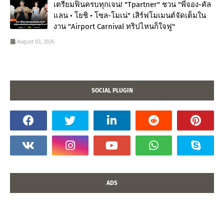
เตรียมฟินครบทุกเจน! "Tpartner" ชวน "พี่จอง-คัล
แลน • โยชิ • โซล-โมเน่" เสิร์ฟโมเมนต์จัดเต็มใน
งาน "Airport Carnival ทริปไหนก็ใจฟู"
August 03, 2026
SOCIAL PLUGIN
ADS