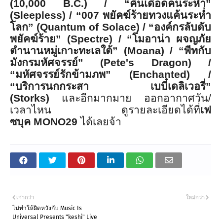
(10,000 B.C.) / “
คืนเดือดคนระห่ำ
”
(Sleepless) / “007
พยัคฆ์ร้ายทวงแค้นระห่ำ
โลก
” (Quantum of Solace) / “
องค์กรลับดับ
พยัคฆ์ร้าย
” (Spectre) / “
โมอาน่า ผจญภัย
ตำนานหมู่เกาะทะเลใต้
” (Moana) / “
พีทกับ
มังกรมหัศจรรย์
” (Pete's Dragon) /
“
มหัศจรรย์รักข้ามภพ
” (Enchanted) /
“
บริการนกกระสา เบบี๋เดลิเวอรี่
”
(Storks)
และอีกมากมาย ออกอากาศวัน
/
เวลาไหน ดูรายละเอียดได้ที่
เฟ
ซบุค
MONO29
ได้เลยจ้า
เก่ากว่า
ใหม่กว่า
ไม่ทำให้ผิดหวังกับ Music Is
Universal Presents "keshi" Live