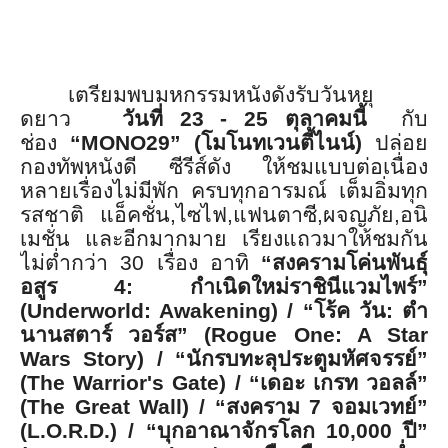
เตรียมพบมหกรรมหนังดังรับวันหยุ
ดยาว
วันที่
23 - 25
ตุลาคมนี้
กับ
ช่อง
“MONO29” (
โมโนทเวนตี้ไนน์
)
ปล่อย
กองทัพหนังดี ซีรีส์ดัง ให้ชมแบบต่อเนื่อง
หลายเรื่องไม่
มีพัก ครบทุกอารมณ์ เต็มอิ่มทุก
รสชาติ แอ็คชั่น
,
ไซไฟ
,
แฟนตาซี
,
ผจญภัย
,
อ
นิ
เมชั่น และอีกมากมาย เรียงแถวมาให้ชมกัน
ไม่ต่ำกว่า
30
เรื่อง อาทิ
“
สงครามโค่นพันธุ์
อสูร
4:
กำเนิดใหม่ราชินีแวมไพร์
”
(Underworld: Awakening) / “
โร้ค วัน
:
ตำ
นานสตาร์ วอร์ส
” (Rogue One: A Star
Wars Story) / “
นักรบทะลุประตูมหัศจรรย์
”
(The Warrior's Gate) /
“
เดอะ เกรท วอลล์
”
(The Great Wall) / “
สงคราม
7
จอมเวทย์
”
(L.O.R.D.) / “
บุกอาณาจักรโลก
10,000
ปี
”