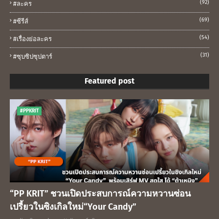
(92)
#ละคร
(69)
#ซีรีส์
(54)
#เรื่องย่อละคร
(31)
#ซุบซิปซุปตาร์
Featured post
#PPKRIT
“PP KRIT” ชวนเปิดประสบการณ์ความหวานซ่อน
เปรี้ยวในซิงเกิลใหม่“Your Candy”