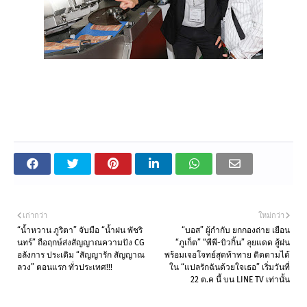
เก่ากว่า
ใหม่กว่า
“น้ำหวาน ภูริตา” จับมือ “น้ำฝน พัชริ
“บอส” ผู้กำกับ ยกกองถ่าย เยือน
นทร์” ถือฤกษ์ส่งสัญญาณความปัง CG
“ภูเก็ต” “พีพี-บิวกิ้น” ลุยแดด สู้ฝน
อลังการ ประเดิม “สัญญารัก สัญญาณ
พร้อมเจอโจทย์สุดท้าทาย ติดตามได้
ลวง” ตอนแรก ทั่วประเทศ!!!
ใน “แปลรักฉันด้วยใจเธอ” เริ่มวันที่
22 ต.ค นี้ บน LINE TV เท่านั้น