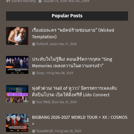
บันเทิง society
วันอังคาร, สิงหาคม 04, 2569
Popular Posts
เรื่องย่อละคร “พยัคฆ์ร้ายซ่อนลาย” (Wicked
Temptation)
วันจันทร์, พฤษภาคม 11, 2569
ประทับใจไม่รู้ลืม! คอนเสิร์ตการกุศล “Sing
Memories เพลงหวานในความทรงจำ”
วันพุธ, กรกฎาคม 08, 2569
พุ่งตัวด่วน! ‘Hall of หูววว’ นิทรรศการเพลงลับ
ศิลปินโปรด เปิดให้ติ่งฟรีที่ Lido Connect
วันอาทิตย์, มิถุนายน 21, 2569
BIGBANG 2026-2027 WORLD TOUR < XX : COSMOS
>
วันพฤหัสบดี, กรกฎาคม 30, 2569