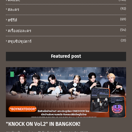
(92)
#ละคร
(69)
#ซีรีส์
(54)
#เรื่องย่อละคร
(31)
#ซุบซิปซุปตาร์
Featured post
"KNOCK ON Vol.2" IN BANGKOK!