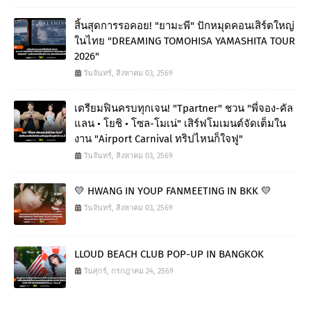
สิ้นสุดการรอคอย! "ยามะพี" ปักหมุดคอนเสิร์ตใหญ่
ในไทย "DREAMING TOMOHISA YAMASHITA TOUR
2026"
วันจันทร์, สิงหาคม 03, 2569
เตรียมฟินครบทุกเจน! "Tpartner" ชวน "พี่จอง-คัล
แลน • โยชิ • โซล-โมเน่" เสิร์ฟโมเมนต์จัดเต็มใน
งาน "Airport Carnival ทริปไหนก็ใจฟู"
วันจันทร์, สิงหาคม 03, 2569
💛 HWANG IN YOUP FANMEETING IN BKK 💛
วันจันทร์, สิงหาคม 03, 2569
LLOUD BEACH CLUB POP-UP IN BANGKOK
วันศุกร์, กรกฎาคม 24, 2569